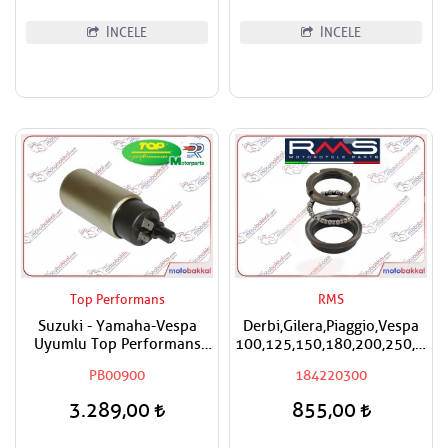
İNCELE
İNCELE
Top Performans
RMS
Suzuki - Yamaha-Vespa
Derbi,Gilera,Piaggio,Vespa
Uyumlu Top Performans
100,125,150,180,200,250,300
Benzin Pompası
RMS Furş Rulman Üst Ön
PB00900
184220300
Mesnet Maşa Bilyası
3.289,00
855,00