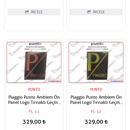
İNCELE
İNCELE
PUNTO
PUNTO
Piaggio Punto Amblem Ön
Piaggio Punto Amblem Ön
Panel Logo Tırnaklı Geçme
Panel Logo Tırnaklı Geçme
Üzerine Yapışan Tip siyah-
Üzerine Yapışan Tip Siyah-
PL-11
PL-12
Oranj
Sarı
329,00
329,00