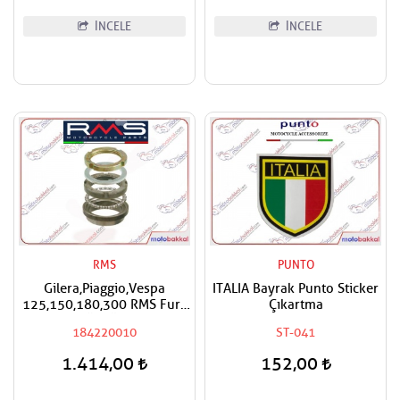
İNCELE
İNCELE
RMS
PUNTO
Gilera,Piaggio,Vespa
ITALIA Bayrak Punto Sticker
125,150,180,300 RMS Furş
Çıkartma
Rulman Üst Ön Mesnet
184220010
ST-041
Maşa Bilyası
1.414,00
152,00