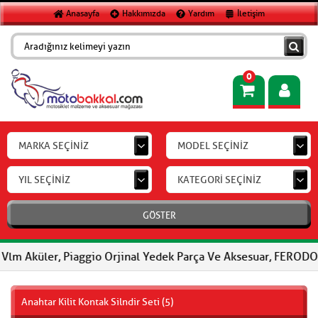
Anasayfa
Hakkımızda
Yardım
İletişim
0
MARKA SEÇİNİZ
MODEL SEÇİNİZ
YIL SEÇİNİZ
KATEGORİ SEÇİNİZ
GÖSTER
r, Piaggio Orjinal Yedek Parça Ve Aksesuar, FERODO Fren Balatal
Anahtar Kilit Kontak Silndir Seti (5)