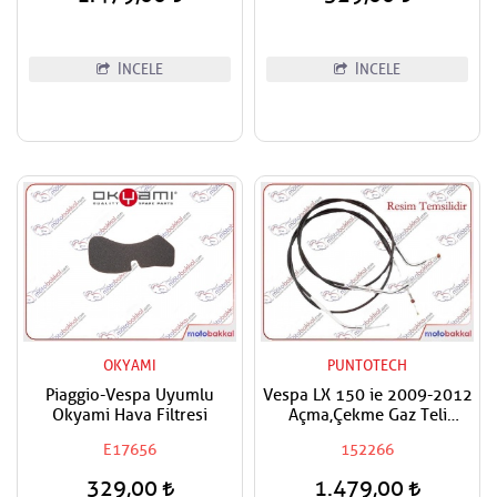
İNCELE
İNCELE
OKYAMI
PUNTOTECH
Piaggio-Vespa Uyumlu
Vespa LX 150 ie 2009-2012
Okyami Hava Filtresi
Açma,Çekme Gaz Teli
Komple
E17656
152266
329,00
1.479,00