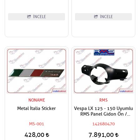
İNCELE
İNCELE
NONAME
RMS
Metal İtalia Sticker
Vespa LX 125 - 150 Uyumlu
RMS Panel Gidon Ön /
Direksiyon Paneli Ön
MS-001
142680470
Boyasız
428,00
7.891,00