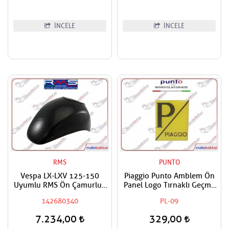
İNCELE
İNCELE
RMS
PUNTO
Vespa LX-LXV 125-150
Piaggio Punto Amblem Ön
Uyumlu RMS Ön Çamurluk
Panel Logo Tırnaklı Geçme
Boyasız
Üzerine Yapışan Tip Sarı -
142680340
PL-09
Siyah
7.234,00
329,00