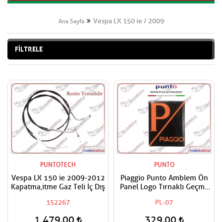
Vespa LX 150 ie / 2009
Ana Sayfa
FİLTRELE
PUNTOTECH
PUNTO
Vespa LX 150 ie 2009-2012
Piaggio Punto Amblem Ön
Kapatma,itme Gaz Teli İç Dış
Panel Logo Tırnaklı Geçme
Üzerine Yapışan Tip Mat
152267
PL-07
Turuncu-siyah
1.479,00
329,00