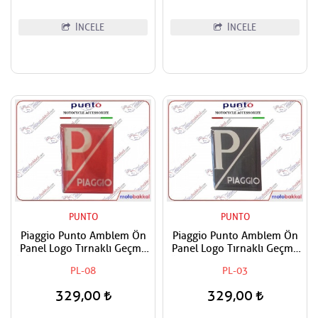
İNCELE
İNCELE
PUNTO
PUNTO
Piaggio Punto Amblem Ön
Piaggio Punto Amblem Ön
Panel Logo Tırnaklı Geçme
Panel Logo Tırnaklı Geçme
Üzerine Yapışan Tip Kırmızı-
Üzerine Yapışan Tip Siyah -
PL-08
PL-03
Gümüş
Gri
329,00
329,00