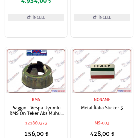
4.934,00
İNCELE
İNCELE
RMS
NONAME
Piaggio - Vespa Uyumlu
Metal İtalia Sticker 3
RMS Ön Teker Aks Mühür
Sigortası Tüm Modeller
121860373
MS-003
156,00
428,00