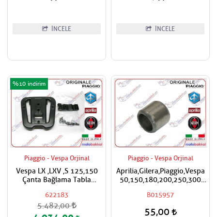
İNCELE
İNCELE
%10
Piaggio - Vespa Orjinal
Piaggio - Vespa Orjinal
Vespa LX ,LXV ,S 125,150
Aprilia,Gilera,Piaggio,Vespa
Çanta Bağlama Tabla
50,150,180,200,250,300
Aparatı
Silindir Kapak Burcu / Adet
622183
B015957
Fiyatıdır
5.482,00
55,00