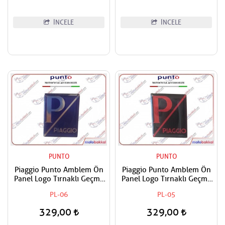
İNCELE
İNCELE
PUNTO
PUNTO
Piaggio Punto Amblem Ön
Piaggio Punto Amblem Ön
Panel Logo Tırnaklı Geçme
Panel Logo Tırnaklı Geçme
Üzerine Yapışan Tip Gece
Üzerine Yapışan Tip Siyah-
PL-06
PL-05
mavi-Gümüş
Kırmızı
329,00
329,00