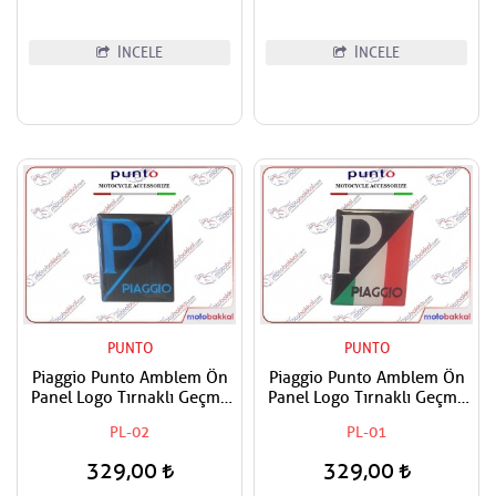
İNCELE
İNCELE
PUNTO
PUNTO
Piaggio Punto Amblem Ön
Piaggio Punto Amblem Ön
Panel Logo Tırnaklı Geçme
Panel Logo Tırnaklı Geçme
Üzerine Yapışan Tip Siyah -
Üzerine Yapışan Tip İtaiyan
PL-02
PL-01
Mavi
Bayrak Renkleri
329,00
329,00