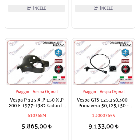
İNCELE
İNCELE
Piaggio - Vespa Orjinal
Piaggio - Vespa Orjinal
Vespa P 125 X ,P 150 X ,P
Vespa GTS 125,250,300 -
200 E 1977-1982 Gidon İç
Primavera 50,125,150 -
Panel Boyasız
Sprint 125,50 Kilometre Hız
610368M
1D0007655
Sensörü,Kilometre
Adaptörü
5.865,00
9.133,00