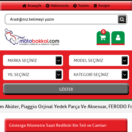
Anasayfa
Hakkımızda
Yardım
İletişim
0
MARKA SEÇİNİZ
MODEL SEÇİNİZ
YIL SEÇİNİZ
KATEGORİ SEÇİNİZ
GÖSTER
 Piaggio Orjinal Yedek Parça Ve Aksesuar, FERODO Fren Balataları
Gösterge Kilometre Saati Rediktör Km Teli ve Camları