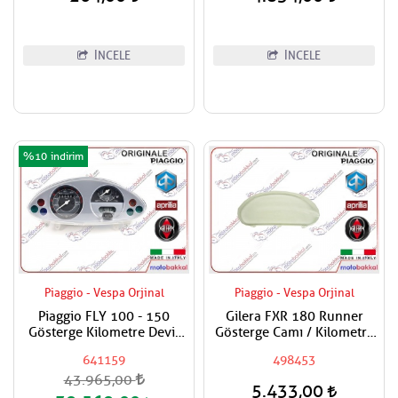
İNCELE
İNCELE
%10
Piaggio - Vespa Orjinal
Piaggio - Vespa Orjinal
Piaggio FLY 100 - 150
Gilera FXR 180 Runner
Gösterge Kilometre Devir
Gösterge Camı / Kilometre
Km Saati
Saat Camı
641159
498453
43.965,00
5.433,00