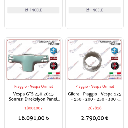
İNCELE
İNCELE
Piaggio - Vespa Orjinal
Piaggio - Vespa Orjinal
Vespa GTS 250 2015
Gilera - Piaggio - Vespa 125
Sonrası Direksiyon Paneli
- 150 - 200 - 250 - 300 -
Arka / Gidon Paneli İç
400 - 500 Metal Kilometre
1B001007
267818
Boyasız
Dişlisi
16.091,00
2.790,00