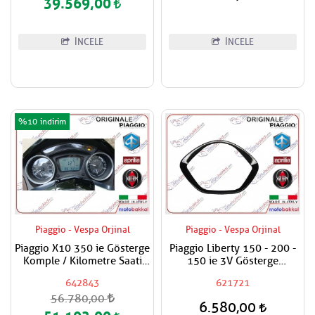
39.569,00
İNCELE
İNCELE
%10
Piaggio - Vespa Orjinal
Piaggio - Vespa Orjinal
Piaggio X10 350 ie Gösterge
Piaggio Liberty 150 - 200 -
Komple / Kilometre Saati
150 ie 3V Gösterge
Komple
Çerçevesi / Kilometre Saat
642843
621721
Nikelajı
56.780,00
6.580,00