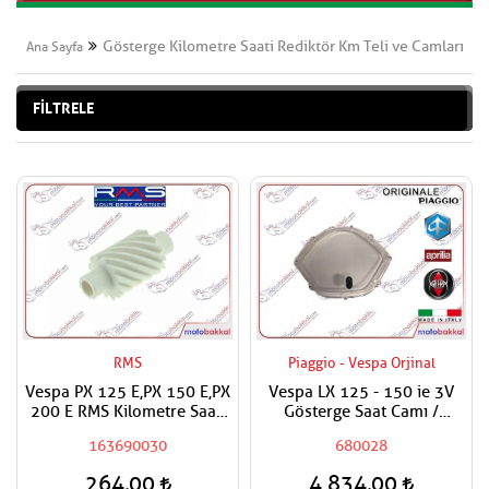
Gösterge Kilometre Saati Rediktör Km Teli ve Camları
Ana Sayfa
FİLTRELE
RMS
Piaggio - Vespa Orjinal
Vespa PX 125 E,PX 150 E,PX
Vespa LX 125 - 150 ie 3V
200 E RMS Kilometre Saati
Gösterge Saat Camı /
Hız Göstergesi Şanzıman
Kilometre Saat Camı
163690030
680028
Dişlisi
264,00
4.834,00