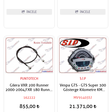
İNCELE
İNCELE
PUNTOTECH
S.İ.P
Gilera VXR 200 Runner
Vespa GTS - GTS Super 300
2000-2004,FXR 180 Runner
Gösterge Kilometre KM
Km Tel Kilometre Teli
Saati Komple
162222
MV91403SJ
855,00
21.371,00