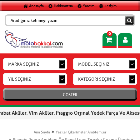
Anasayfa
Hakkımızda
Yardım
İletişim
0
MARKA SEÇİNİZ
MODEL SEÇİNİZ
YIL SEÇİNİZ
KATEGORİ SEÇİNİZ
GÖSTER
Aküler, Vlm Aküler, Piaggio Orjinal Yedek Parça Ve Aksesuar, FE
Ana Sayfa
Yazılar Çıkartmalar Amblemler
Piaggio Punto Amblem Ön Panel Logo Tırnaklı Geçme Üzerine