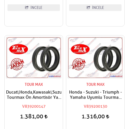
İNCELE
İNCELE
TOUR MAX
TOUR MAX
Ducati,Honda,Kawasaki,Suzuki,Yamaha
Honda - Suzuki - Triumph -
Tourmax Ön Amortisör Yağ
Yamaha Uyumlu Tourmax
Keçesi 43x55x9,5/10,5
Ön Amortisör Yağ Keçesi
V839200147
V839200130
1.381,00
1.316,00