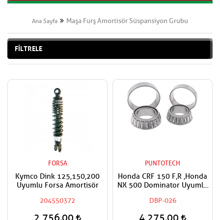
Maşa Furş Amortisör Süspansiyon Grubu
Ana Sayfa
FİLTRELE
FORSA
PUNTOTECH
Kymco Dink 125,150,200
Honda CRF 150 F,R ,Honda
Uyumlu Forsa Amortisör
NX 500 Dominator Uyumlu
Furş Rulman Takımı Ön
204550372
DBP-026
Mesnet Maşa Bilyası
2.756,00
4.275,00