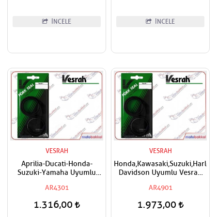
İNCELE
İNCELE
VESRAH
VESRAH
Aprilia-Ducati-Honda-
Honda,Kawasaki,Suzuki,Harley
Suzuki-Yamaha Uyumlu
Davidson Uyumlu Vesrah
VESRAH Ön Amortisör Yağ
Ön Amortisör Yağ Keçesi
AR4301
AR4901
Keçesi
49x60x10
1.316,00
1.973,00