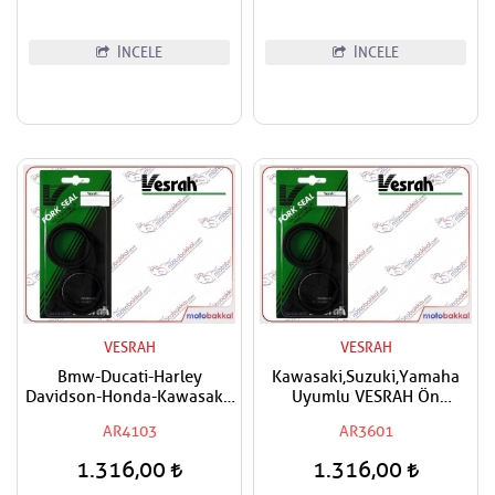
İNCELE
İNCELE
VESRAH
VESRAH
Bmw-Ducati-Harley
Kawasaki,Suzuki,Yamaha
Davidson-Honda-Kawasaki-
Uyumlu VESRAH Ön
Suzuki Uyumlu VESRAH Ön
Amortisör Yağ Keçesi
AR4103
AR3601
Amortisör Yağ Keçesi
36x48x8/9,5
41x54x11
1.316,00
1.316,00