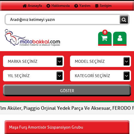
Anasayfa
Hakkımızda
Yardım
İletişim
0
MARKA SEÇİNİZ
MODEL SEÇİNİZ
YIL SEÇİNİZ
KATEGORİ SEÇİNİZ
GÖSTER
r, Piaggio Orjinal Yedek Parça Ve Aksesuar, FERODO Fren Balatal
Maşa Furş Amortisör Süspansiyon Grubu