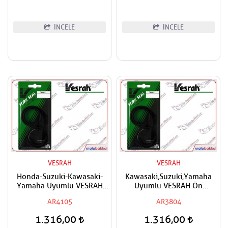
İNCELE
İNCELE
VESRAH
VESRAH
Honda-Suzuki-Kawasaki-
Kawasaki,Suzuki,Yamaha
Yamaha Uyumlu VESRAH
Uyumlu VESRAH Ön
Ön Amortisör Yağ Keçesi
Amortisör Yağ Keçesi
AR4105
AR3804
41x53x8/9,5
38x50x8/9,5
1.316,00
1.316,00