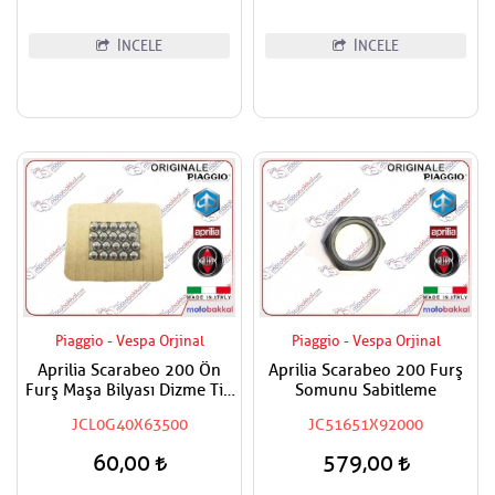
İNCELE
İNCELE
Piaggio - Vespa Orjinal
Piaggio - Vespa Orjinal
Aprilia Scarabeo 200 Ön
Aprilia Scarabeo 200 Furş
Furş Maşa Bilyası Dizme Tip
Somunu Sabitleme
Adet Fiyat
JCL0G40X63500
JC51651X92000
60,00
579,00