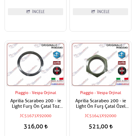
İNCELE
İNCELE
Piaggio - Vespa Orjinal
Piaggio - Vespa Orjinal
Aprilia Scarabeo 200 - ie
Aprilia Scarabeo 200 - ie
Light Furş Ön Çatal Toz
Light Ön Furş Çatal Özel
Halkası
Somunu
JC51671X92000
JC51641X92000
316,00
521,00