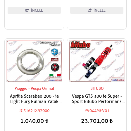
İNCELE
İNCELE
Piaggio - Vespa Orjinal
BITUBO
Aprilia Scarabeo 200 - ie
Vespa GTS 300 ie Super -
Light Furş Rulman Yatak
Sport Bitubo Performans
Üstü - Alt Yatak
Ön Amortisör
JC51621X92000
PV044MEV01
1.040,00
23.701,00