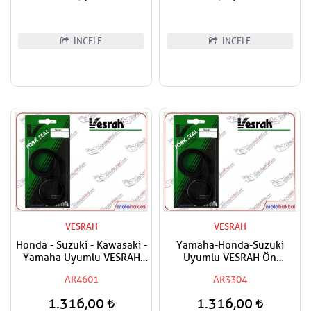
İNCELE
İNCELE
VESRAH
VESRAH
Honda - Suzuki - Kawasaki -
Yamaha-Honda-Suzuki
Yamaha Uyumlu VESRAH
Uyumlu VESRAH Ön
Ön Amortisör Yağ Keçesi
Amortisör Keçesi
AR4601
AR3304
33X45X8/10,5
1.316,00
1.316,00