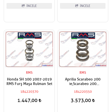
İNCELE
İNCELE
RMS
RMS
Honda SH 300 2007-2019
Aprilia Scarabeo 200
RMS Furş Maşa Rulman Set
ie,Scarabeo 200
Karb.,Sportcity,Scarabeo
184220370
184220350
250,Atlantic 500 RMS Furş
Rulman Seti / Maşa Rulman
1.447,00
3.573,00
Set