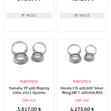
İNCELE
İNCELE
PUNTOTECH
PUNTOTECH
Yamaha YP 400 Majesty
Honda FJS 400,600 Silver
2004-2013 Uyumlu
Wing,SW-T 400,600,NSS
Puntotech Furş Rulman
250 Forza,SH 300,GL 1800
DBP-015
DBP-006
Takımı Ön Mesnet Maşa
Goldwing Uyumlu Furş
Bilyası
Rulman Takımı Ön Mesnet
3.617,00
4.275,00
Maşa Bilyası