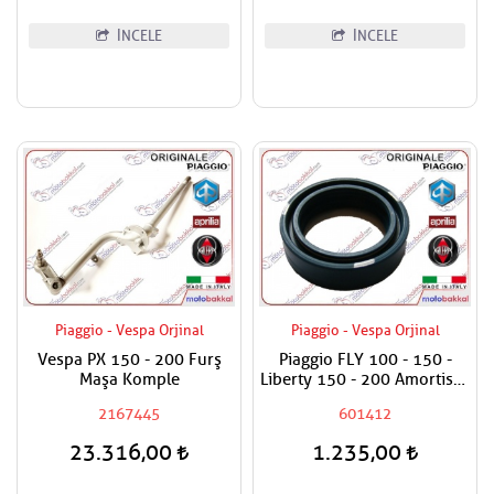
İNCELE
İNCELE
Piaggio - Vespa Orjinal
Piaggio - Vespa Orjinal
Vespa PX 150 - 200 Furş
Piaggio FLY 100 - 150 -
Maşa Komple
Liberty 150 - 200 Amortisör
Keçesi / Adet Fiyat.
2167445
601412
48x34x11
23.316,00
1.235,00