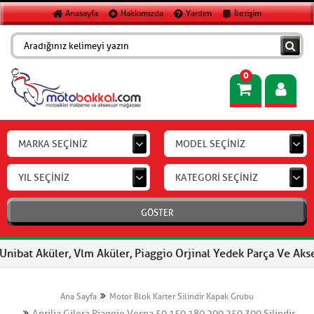
Anasayfa
Hakkımızda
Yardım
İletişim
0
MARKA SEÇİNİZ
MODEL SEÇİNİZ
YIL SEÇİNİZ
KATEGORİ SEÇİNİZ
GÖSTER
at Aküler, Vlm Aküler, Piaggio Orjinal Yedek Parça Ve Aksesuar,
Ana Sayfa
Motor Blok Karter Silindir Kapak Grubu
Aprilia,Gilera,Piaggio,Vespa 50,150,180,200,250,300 Silindir