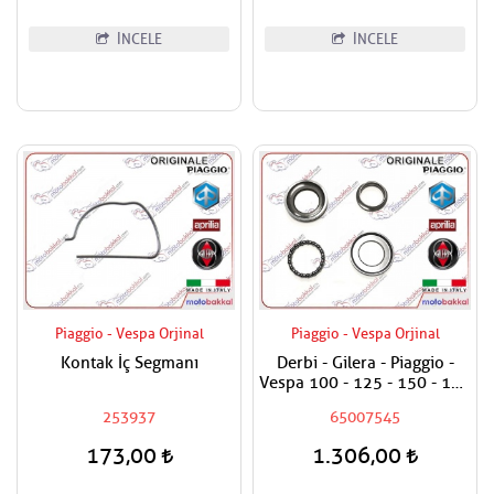
İNCELE
İNCELE
Piaggio - Vespa Orjinal
Piaggio - Vespa Orjinal
Kontak İç Segmanı
Derbi - Gilera - Piaggio -
Vespa 100 - 125 - 150 - 180
- 200 - 250 - 300 - 400
253937
65007545
Maşa Rulman Set Alt - Furş
Rulman Set Alt
173,00
1.306,00