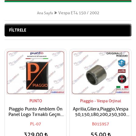
Vespa ET4 150 / 2002
Ana Sayfa
FİLTRELE
PUNTO
Piaggio - Vespa Orjinal
Piaggio Punto Amblem Ön
Aprilia,Gilera,Piaggio,Vespa
Panel Logo Tırnaklı Geçme
50,150,180,200,250,300
Üzerine Yapışan Tip Mat
Silindir Kapak Burcu / Adet
PL-07
B015957
Turuncu-siyah
Fiyatıdır
329,00
55,00