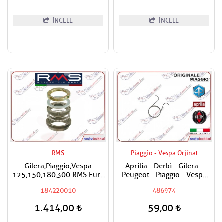
İNCELE
İNCELE
RMS
Piaggio - Vespa Orjinal
Gilera,Piaggio,Vespa
Aprilia - Derbi - Gilera -
125,150,180,300 RMS Furş
Peugeot - Piaggio - Vespa
Rulman Üst Ön Mesnet
Egzantrik Levye Yayı
184220010
486974
Maşa Bilyası
1.414,00
59,00