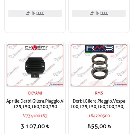
İNCELE
İNCELE
OKYAMI
RMS
Aprilia,Derbi,Gilera,Piaggio,Vespa
Derbi,Gilera,Piaggio,Vespa
125,150,180,200,250
100,125,150,180,200,250,300
Okyami Regülatör,Konjektör
RMS Furş Rulman Üst Ön
V734100183
184220300
Mesnet Maşa Bilyası
3.107,00
855,00