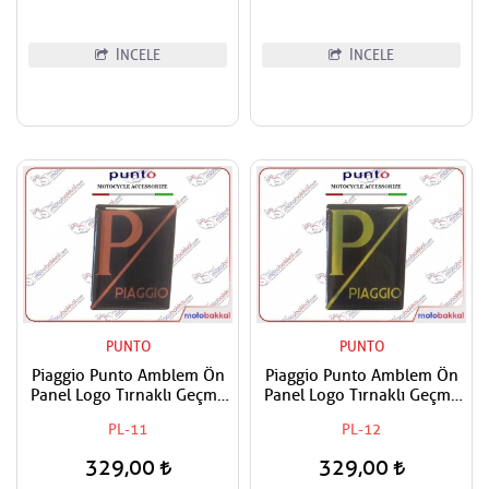
İNCELE
İNCELE
PUNTO
PUNTO
Piaggio Punto Amblem Ön
Piaggio Punto Amblem Ön
Panel Logo Tırnaklı Geçme
Panel Logo Tırnaklı Geçme
Üzerine Yapışan Tip siyah-
Üzerine Yapışan Tip Siyah-
PL-11
PL-12
Oranj
Sarı
329,00
329,00