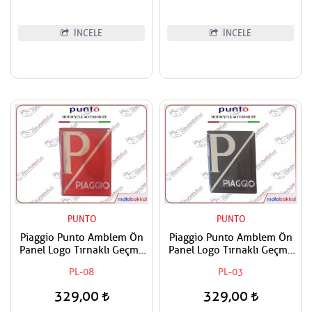
İNCELE
İNCELE
PUNTO
PUNTO
Piaggio Punto Amblem Ön
Piaggio Punto Amblem Ön
Panel Logo Tırnaklı Geçme
Panel Logo Tırnaklı Geçme
Üzerine Yapışan Tip Kırmızı-
Üzerine Yapışan Tip Siyah -
PL-08
PL-03
Gümüş
Gri
329,00
329,00