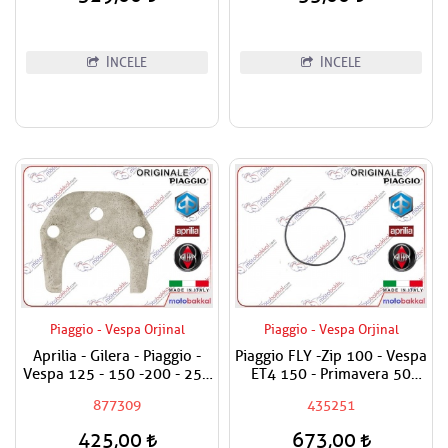
İNCELE
İNCELE
Piaggio - Vespa Orjinal
Piaggio - Vespa Orjinal
Aprilia - Gilera - Piaggio -
Piaggio FLY -Zip 100 - Vespa
Vespa 125 - 150 -200 - 250
ET4 150 - Primavera 50
- 300 Egzantrik Mili Ara
Varyatör Havalandırma
877309
435251
Hilali
Kapak Oringi
425,00
673,00