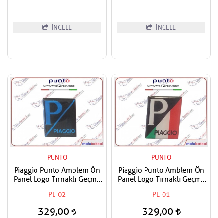
İNCELE
İNCELE
PUNTO
PUNTO
Piaggio Punto Amblem Ön
Piaggio Punto Amblem Ön
Panel Logo Tırnaklı Geçme
Panel Logo Tırnaklı Geçme
Üzerine Yapışan Tip Siyah -
Üzerine Yapışan Tip İtaiyan
PL-02
PL-01
Mavi
Bayrak Renkleri
329,00
329,00