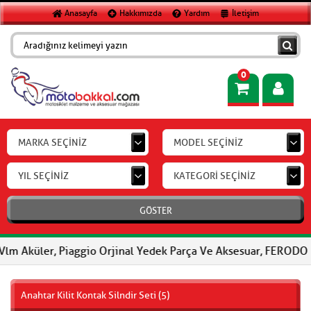
Anasayfa
Hakkımızda
Yardım
İletişim
0
MARKA SEÇİNİZ
MODEL SEÇİNİZ
YIL SEÇİNİZ
KATEGORİ SEÇİNİZ
GÖSTER
, Piaggio Orjinal Yedek Parça Ve Aksesuar, FERODO Fren Balatala
Anahtar Kilit Kontak Silndir Seti (5)