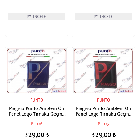
İNCELE
İNCELE
PUNTO
PUNTO
Piaggio Punto Amblem Ön
Piaggio Punto Amblem Ön
Panel Logo Tırnaklı Geçme
Panel Logo Tırnaklı Geçme
Üzerine Yapışan Tip Gece
Üzerine Yapışan Tip Siyah-
PL-06
PL-05
mavi-Gümüş
Kırmızı
329,00
329,00