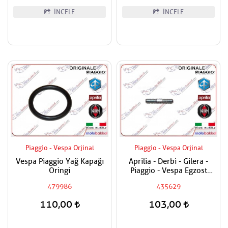
İNCELE
İNCELE
Piaggio - Vespa Orjinal
Piaggio - Vespa Orjinal
Vespa Piaggio Yağ Kapağı
Aprilia - Derbi - Gilera -
Oringi
Piaggio - Vespa Egzost
Manifold Saplaması Adet
479986
435629
Fiyatıdır
110,00
103,00