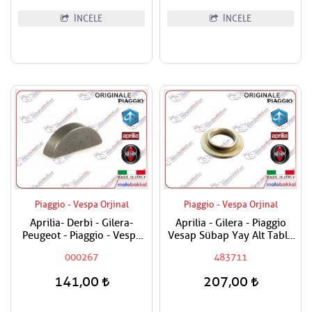
İNCELE
İNCELE
Piaggio - Vespa Orjinal
Piaggio - Vespa Orjinal
Aprilia- Derbi - Gilera-
Aprilia - Gilera - Piaggio
Peugeot - Piaggio - Vespa
Vesap Sübap Yay Alt Tabla
Krank Kaması
Adet Fiyatıdır
000267
483711
141,00
207,00