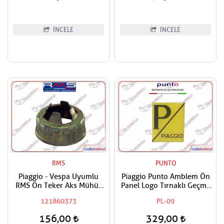
İNCELE
İNCELE
RMS
PUNTO
Piaggio - Vespa Uyumlu
Piaggio Punto Amblem Ön
RMS Ön Teker Aks Mühür
Panel Logo Tırnaklı Geçme
Sigortası Tüm Modeller
Üzerine Yapışan Tip Sarı -
121860373
PL-09
Siyah
156,00
329,00