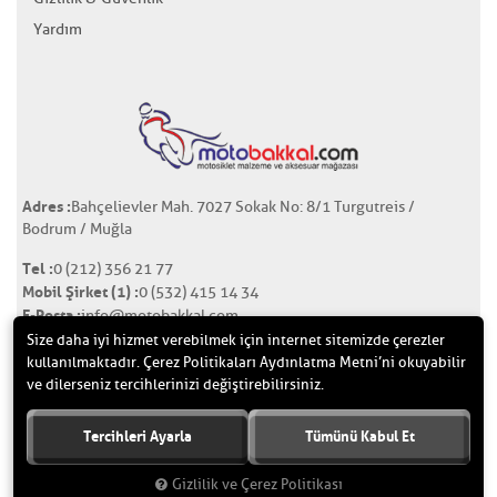
Yardım
Adres :
Bahçelievler Mah. 7027 Sokak No: 8/1 Turgutreis /
Bodrum / Muğla
Tel :
0 (212) 356 21 77
Mobil Şirket (1) :
0 (532) 415 14 34
E-Posta :
info@motobakkal.com
Size daha iyi hizmet verebilmek için internet sitemizde çerezler
kullanılmaktadır. Çerez Politikaları Aydınlatma Metni’ni okuyabilir
ve dilerseniz tercihlerinizi değiştirebilirsiniz.
>
Tercihleri Ayarla
Tümünü Kabul Et
Copyright © 2017 Nokta Endüstriyel Ürünler Tekstil San. ve Tic.
Ltd.Şti. Tüm hakları saklıdır.
Gizlilik ve Çerez Politikası