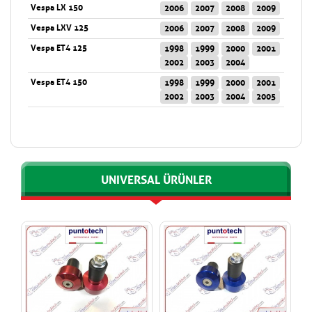
Vespa LX 150
2006
2007
2008
2009
Vespa LXV 125
2006
2007
2008
2009
Vespa ET4 125
1998
1999
2000
2001
2002
2003
2004
Vespa ET4 150
1998
1999
2000
2001
2002
2003
2004
2005
UNIVERSAL ÜRÜNLER