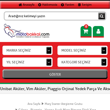
Anasayfa
Hakkımızda
Yardım
İletişim
0
MARKA SEÇİNİZ
MODEL SEÇİNİZ
YIL SEÇİNİZ
KATEGORİ SEÇİNİZ
GÖSTER
bat Aküler, Vlm Aküler, Piaggio Orjinal Yedek Parça Ve Aksesuar
Ana Sayfa
Marş Starter Ateşleme Grubu
Gilera - Piaggio - Vespa Ayak Marş Pinyon Dişli Yayı