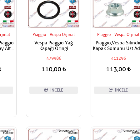
rjinal
Piaggio - Vespa Orjinal
Piaggio - Vespa Orjinal
 Piaggio
Vespa Piaggio Yağ
Piaggio,Vespa Silindi
y Alt
Kapağı Oringi
Kapak Somunu Üst Ad
tıdır
Fiyatıdır Metrik 8
479986
411296
110,00
113,00
İNCELE
İNCELE