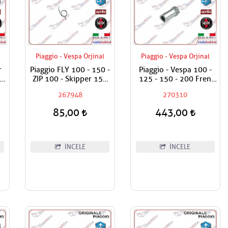
Piaggio - Vespa Orjinal
Piaggio - Vespa Orjinal
r
Piaggio FLY 100 - 150 -
Piaggio - Vespa 100 -
et
ZIP 100 - Skipper 150
125 - 150 - 200 Fren
ST - Vespa ET4 150 -
Teli Ayar Somunu
267948
270310
Primavera 150 ie 3V
Fren Kol Yayı Adet
85,00
443,00
Fiyatıdır
İNCELE
İNCELE