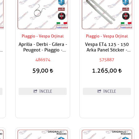
Piaggio - Vespa Orjinal
Piaggio - Vespa Orjinal
Aprilia - Derbi - Gilera -
Vespa ET4 125 - 150
S
Peugeot - Piaggio -
Arka Panel Sticker -
Vespa Egzantrik Levye
Çıkartmaları / Adet
486974
575887
Yayı
Fiyatıdır
59,00
1.265,00
İNCELE
İNCELE