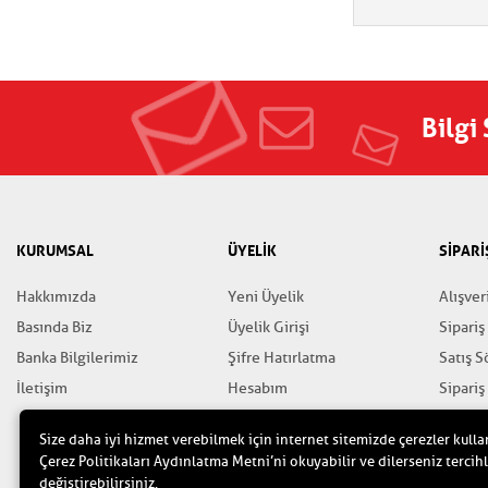
Bilgi
KURUMSAL
ÜYELİK
SİPARİ
Hakkımızda
Yeni Üyelik
Alışver
Basında Biz
Üyelik Girişi
Sipariş
Banka Bilgilerimiz
Şifre Hatırlatma
Satış 
İletişim
Hesabım
Sipariş
Favorilerim
Gizlili
Size daha iyi hizmet verebilmek için internet sitemizde çerezler kulla
Yardım
Çerez Politikaları Aydınlatma Metni’ni okuyabilir ve dilerseniz tercihl
değiştirebilirsiniz.