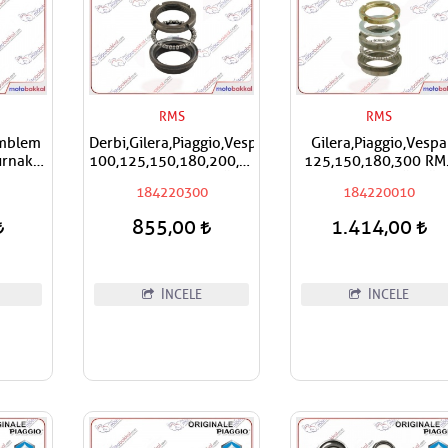
RMS
RMS
Amblem
Derbi,Gilera,Piaggio,Vespa
Gilera,Piaggio,Vespa
rnaklı
100,125,150,180,200,250,300,400
125,150,180,300 RM
apışan
RMS Furş Rulman Üst
Furş Rulman Üst Ön
184220300
184220010
ri
Ön Mesnet Maşa Bilyası
Mesnet Maşa Bilyası
855,00
1.414,00
İNCELE
İNCELE