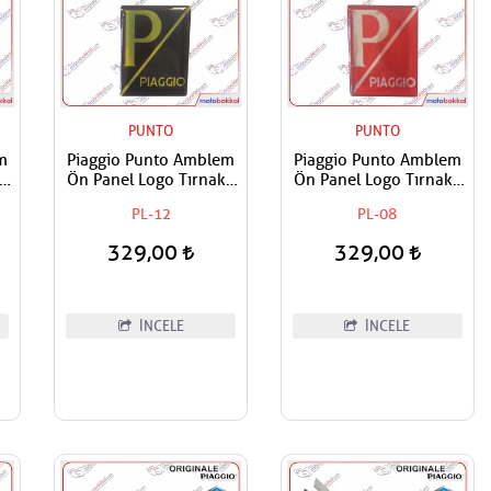
PUNTO
PUNTO
m
Piaggio Punto Amblem
Piaggio Punto Amblem
lı
Ön Panel Logo Tırnaklı
Ön Panel Logo Tırnaklı
an
Geçme Üzerine Yapışan
Geçme Üzerine Yapışan
PL-12
PL-08
Tip Siyah-Sarı
Tip Kırmızı-Gümüş
329,00
329,00
İNCELE
İNCELE