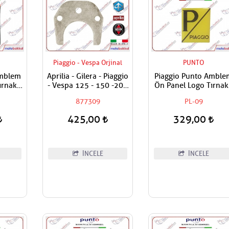
Piaggio - Vespa Orjinal
PUNTO
Amblem
Aprilia - Gilera - Piaggio
Piaggio Punto Amble
rnaklı
- Vespa 125 - 150 -200
Ön Panel Logo Tırnak
apışan
- 250 - 300 Egzantrik
Geçme Üzerine Yapış
877309
PL-09
-siyah
Mili Ara Hilali
Tip Sarı - Siyah
425,00
329,00
İNCELE
İNCELE