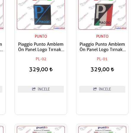
PUNTO
PUNTO
m
Piaggio Punto Amblem
Piaggio Punto Amblem
lı
Ön Panel Logo Tırnaklı
Ön Panel Logo Tırnaklı
an
Geçme Üzerine Yapışan
Geçme Üzerine Yapışan
PL-02
PL-01
Tip Siyah - Mavi
Tip İtaiyan Bayrak
Renkleri
329,00
329,00
İNCELE
İNCELE