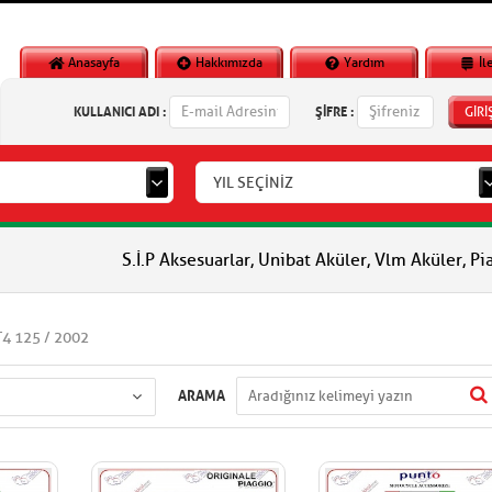
Anasayfa
Hakkımızda
Yardım
İl
KULLANICI ADI :
ŞİFRE :
GİRİ
YIL SEÇİNİZ
S.İ.P Aksesuarlar, Unibat Aküler, Vlm Aküler, Piaggio Orjinal 
T4 125 / 2002
ARAMA