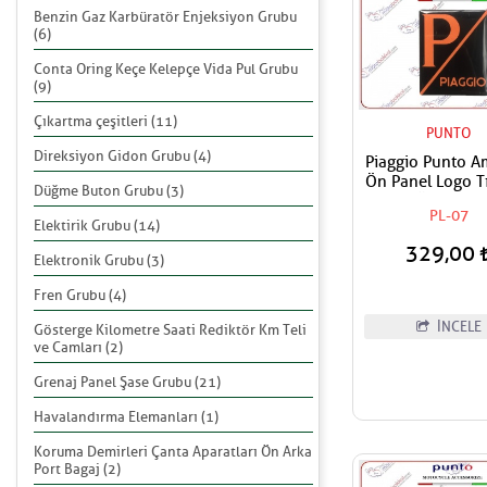
Benzin Gaz Karbüratör Enjeksiyon Grubu
(6)
Conta Oring Keçe Kelepçe Vida Pul Grubu
(9)
Çıkartma çeşitleri (11)
PUNTO
Direksiyon Gidon Grubu (4)
Piaggio Punto 
Ön Panel Logo Tı
Düğme Buton Grubu (3)
Geçme Üzerine Y
PL-07
Tip Mat Turuncu
Elektirik Grubu (14)
329,00
Elektronik Grubu (3)
Fren Grubu (4)
İNCELE
Gösterge Kilometre Saati Rediktör Km Teli
ve Camları (2)
Grenaj Panel Şase Grubu (21)
Havalandırma Elemanları (1)
Koruma Demirleri Çanta Aparatları Ön Arka
Port Bagaj (2)