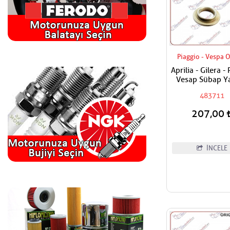
Piaggio - Vespa O
Aprilia - Gilera -
Vesap Sübap Ya
Tabla Adet Fiya
483711
207,00
İNCELE