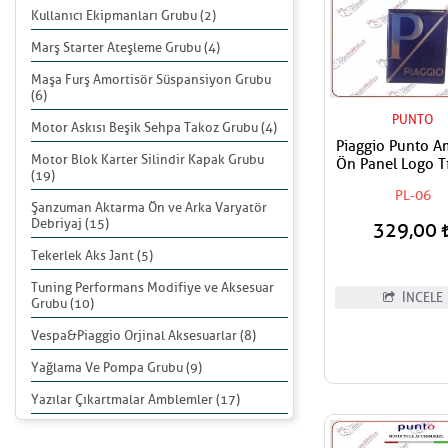
Kullanıcı Ekipmanları Grubu (2)
Marş Starter Ateşleme Grubu (4)
Maşa Furş Amortisör Süspansiyon Grubu
(6)
PUNTO
Motor Askısı Beşik Sehpa Takoz Grubu (4)
Piaggio Punto 
Motor Blok Karter Silindir Kapak Grubu
Ön Panel Logo Tı
(19)
Geçme Üzerine Y
PL-06
Tip Gece mavi-
Şanzuman Aktarma Ön ve Arka Varyatör
Debriyaj (15)
329,00
Tekerlek Aks Jant (5)
Tuning Performans Modifiye ve Aksesuar
İNCELE
Grubu (10)
Vespa&Piaggio Orjinal Aksesuarlar (8)
Yağlama Ve Pompa Grubu (9)
Yazılar Çıkartmalar Amblemler (17)