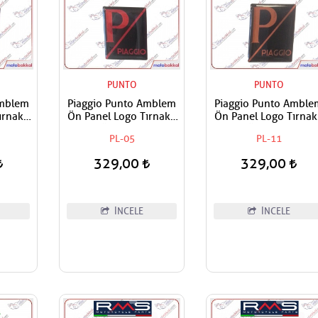
PUNTO
PUNTO
Amblem
Piaggio Punto Amblem
Piaggio Punto Amble
rnaklı
Ön Panel Logo Tırnaklı
Ön Panel Logo Tırnak
apışan
Geçme Üzerine Yapışan
Geçme Üzerine Yapış
PL-05
PL-11
Gümüş
Tip Siyah-Kırmızı
Tip siyah-Oranj
329,00
329,00
İNCELE
İNCELE