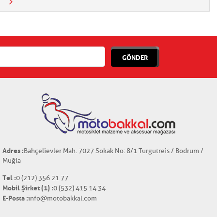
GÖNDER
Adres :
Bahçelievler Mah. 7027 Sokak No: 8/1 Turgutreis / Bodrum /
Muğla
Tel :
0 (212) 356 21 77
Mobil Şirket (1) :
0 (532) 415 14 34
E-Posta :
info@motobakkal.com