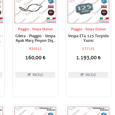
Piaggio - Vespa Orjinal
Piaggio - Vespa Orjinal
 -
Gilera - Piaggio - Vespa
Vespa ET4 125 Torpido
 -
Ayak Marş Pinyon Dişli
Yazısı
 -
Yayı
830212
577125
t
lt
160,00
1.193,00
İNCELE
İNCELE