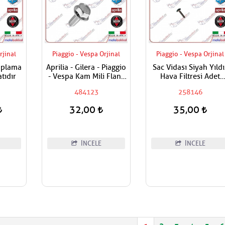
rjinal
Piaggio - Vespa Orjinal
Piaggio - Vespa Orjinal
Saplama
Aprilia - Gilera - Piaggio
Sac Vidası Siyah Yıldı
tıdır
- Vespa Kam Mili Flanş
Hava Filtresi Adet
Civatası
Fiyatıdır
484123
258146
32,00
35,00
İNCELE
İNCELE