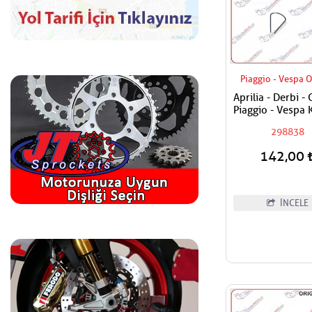
Piaggio - Vespa O
Aprilia - Derbi - 
Piaggio - Vespa 
Kilit Segmanı
298838
Modeller
142,00
İNCELE