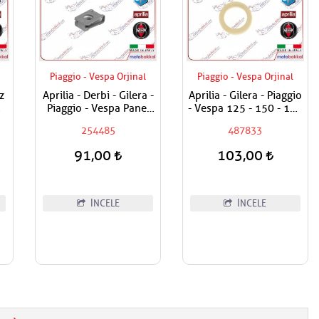
Piaggio - Vespa Orjinal
Piaggio - Vespa Orjinal
z
Aprilia - Derbi - Gilera -
Aprilia - Gilera - Piaggio
Piaggio - Vespa Panel
- Vespa 125 - 150 - 180
Vida Karşılığı 6mm
- 200 - 250 - 300
254485
487833
Egzantrik Mili Ağırlık
Plastiği
91,00
103,00
İNCELE
İNCELE