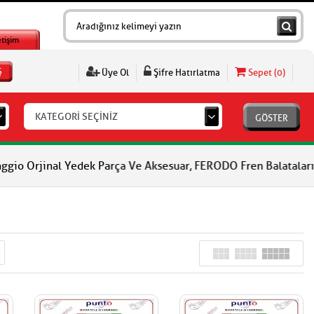
etişim
Ş
Üye Ol
Şifre Hatırlatma
Sepet (
0
)
KATEGORİ SEÇİNİZ
GÖSTER
Yedek Parça Ve Aksesuar, FERODO Fren Balataları, FERODO Debriya