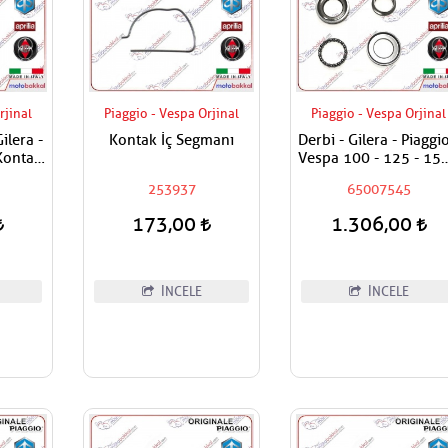
rjinal
Piaggio - Vespa Orjinal
Piaggio - Vespa Orjinal
Gilera -
Kontak İç Segmanı
Derbi - Gilera - Piaggio
Kontak
Vespa 100 - 125 - 150
 Tüm
180 - 200 - 250 - 300
253937
65007545
400 Maşa Rulman Se
Alt - Furş Rulman Set A
173,00
1.306,00
İNCELE
İNCELE