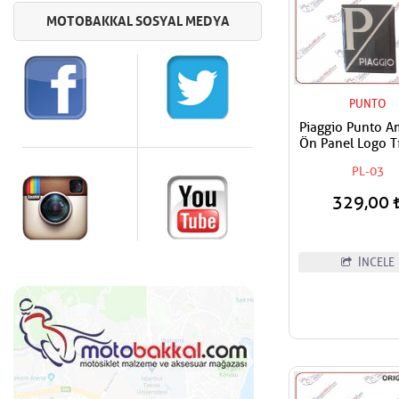
PUNTO
Piaggio Punto 
Ön Panel Logo Tı
Geçme Üzerine Y
PL-03
Tip Siyah - G
329,00
İNCELE