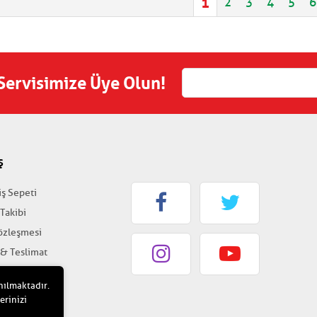
1
2
3
4
5
6
 Servisimize Üye Olun!
Ş
iş Sepeti
 Takibi
Sözleşmesi
 & Teslimat
k & Güvenlik
nılmaktadır.
erinizi