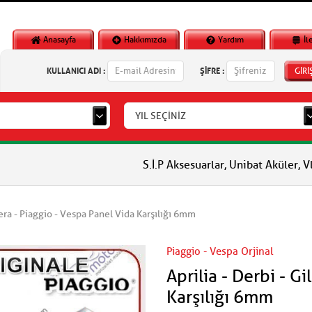
Anasayfa
Hakkımızda
Yardım
İl
KULLANICI ADI :
ŞİFRE :
GİRİ
YIL SEÇİNİZ
S.İ.P Aksesuarlar, Unibat Aküler, Vlm Aküler, 
ilera - Piaggio - Vespa Panel Vida Karşılığı 6mm
Piaggio - Vespa Orjinal
Aprilia - Derbi - G
Karşılığı 6mm