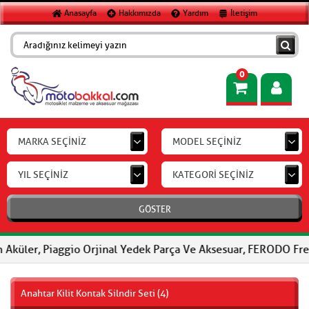
Anasayfa
Hakkımızda
Yardım
İletişim
0
MARKA SEÇİNİZ
MODEL SEÇİNİZ
YIL SEÇİNİZ
KATEGORİ SEÇİNİZ
GÖSTER
Piaggio Orjinal Yedek Parça Ve Aksesuar, FERODO Fren Balataları
Anahtar Kilit Kontak Silndir Seti (4)