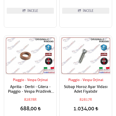
İNCELE
İNCELE
Piaggio - Vespa Orjinal
Piaggio - Vespa Orjinal
Aprilia - Derbi - Gilera -
Sübap Horoz Ayar Vidası
Piaggio - Vespa Prizdirekt
Adet Fiyatıdır
Keçesi / Şanzuman Keçesi
82878R
82817R
688,00
1.034,00