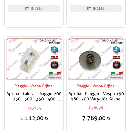
İNCELE
İNCELE
Piaggio - Vespa Orjinal
Piaggio - Vespa Orjinal
Aprilia - Gilera - Piaggio 200
Aprilia - Piaggio - Vespa 150
- 250 - 300 - 350 - 400 -
- 180 -200 Varyatör Kasnağı
500 Bagaj Aydınlatma Camı
Hareketli Arka / Debriyaj
293154
878998
Oynar Yanak
1.112,00
7.789,00