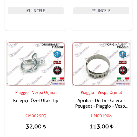
İNCELE
İNCELE
Piaggio - Vespa Orjinal
Piaggio - Vespa Orjinal
Kelepçe Özel Ufak Tip
Aprilia - Derbi - Gilera -
Peugeot - Piaggio - Vespa
Tüm Modeller Hortum
CM002903
CM001908
Kelepçesi
32,00
113,00