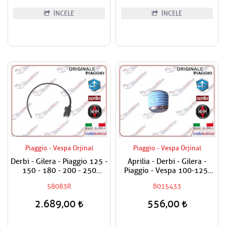
İNCELE
İNCELE
Piaggio - Vespa Orjinal
Piaggio - Vespa Orjinal
Derbi - Gilera - Piaggio 125 -
Aprilia - Derbi - Gilera -
150 - 180 - 200 - 250
Piaggio - Vespa 100-125-
Ateşleme Bobini
150-180-200-250-300-400-
58083R
B015433
500-800-850 Karter Tapası
2.689,00
556,00