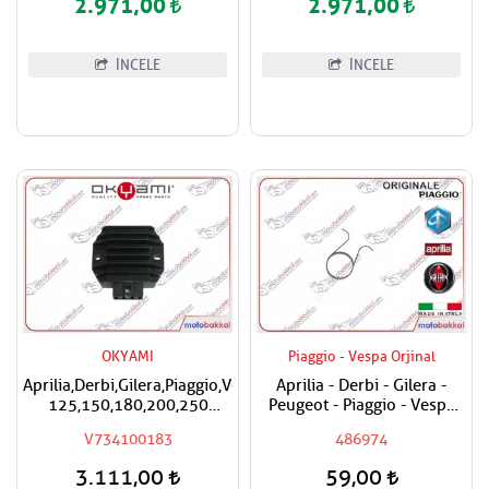
2.971,00
2.971,00
İNCELE
İNCELE
OKYAMI
Piaggio - Vespa Orjinal
Aprilia,Derbi,Gilera,Piaggio,Vespa
Aprilia - Derbi - Gilera -
125,150,180,200,250
Peugeot - Piaggio - Vespa
Okyami Regülatör,Konjektör
Egzantrik Levye Yayı
V734100183
486974
3.111,00
59,00