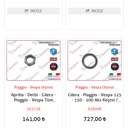
İNCELE
İNCELE
Piaggio - Vespa Orjinal
Piaggio - Vespa Orjinal
Aprilia - Derbi - Gilera -
Gilera - Piaggio - Vespa 125
Piaggio - Vespa Tüm
- 150 - 200 Aks Keçesi /
Modeller Aks Somunu /
Tekerlek Keçesi
563728
82899R
Tekerlek Somunu
141,00
727,00