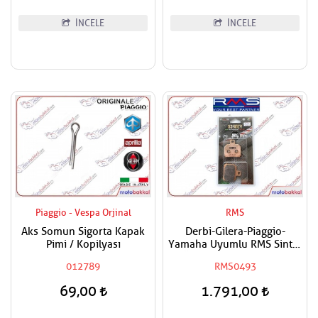
İNCELE
İNCELE
Piaggio - Vespa Orjinal
RMS
Aks Somun Sigorta Kapak
Derbi-Gilera-Piaggio-
Pimi / Kopilyası
Yamaha Uyumlu RMS Sinter
Ön-Arka Fren Balatası
012789
RMS0493
69,00
1.791,00