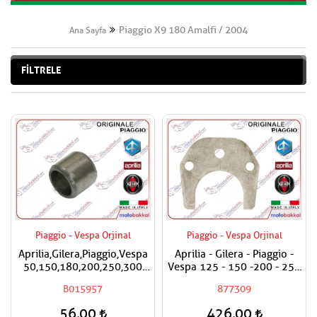
Piaggio X9 180 Amalfi / 2004
Ana Sayfa
FİLTRELE
Piaggio - Vespa Orjinal
Piaggio - Vespa Orjinal
Aprilia,Gilera,Piaggio,Vespa
Aprilia - Gilera - Piaggio -
50,150,180,200,250,300
Vespa 125 - 150 -200 - 250
Silindir Kapak Burcu / Adet
- 300 Egzantrik Mili Ara
B015957
877309
Fiyatıdır
Hilali
56,00
426,00