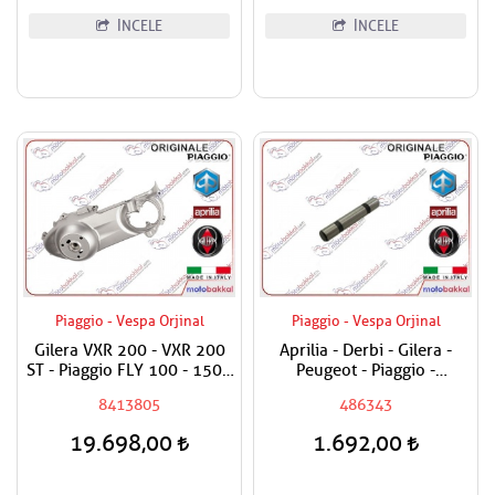
İNCELE
İNCELE
Piaggio - Vespa Orjinal
Piaggio - Vespa Orjinal
Gilera VXR 200 - VXR 200
Aprilia - Derbi - Gilera -
ST - Piaggio FLY 100 - 150 -
Peugeot - Piaggio -
X9 180,200 - X8 200 -
Vespa180 - 200 - 250 - 300
8413805
486343
Vespa LX 150 ie - LXV 125
Sübap Horoz Pimi
ie Varyatör Kapak Dış /
19.698,00
1.692,00
Debriyaj Kapak Komple