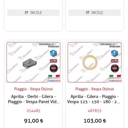
İNCELE
İNCELE
Piaggio - Vespa Orjinal
Piaggio - Vespa Orjinal
Aprilia - Derbi - Gilera -
Aprilia - Gilera - Piaggio -
Piaggio - Vespa Panel Vida
Vespa 125 - 150 - 180 - 200
Karşılığı 6mm
- 250 - 300 Egzantrik Mili
254485
487833
Ağırlık Plastiği
91,00
103,00