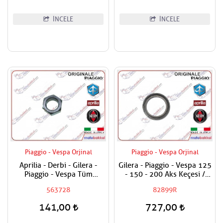
İNCELE
İNCELE
Piaggio - Vespa Orjinal
Piaggio - Vespa Orjinal
Aprilia - Derbi - Gilera -
Gilera - Piaggio - Vespa 125
Piaggio - Vespa Tüm
- 150 - 200 Aks Keçesi /
Modeller Aks Somunu /
Tekerlek Keçesi
563728
82899R
Tekerlek Somunu
141,00
727,00