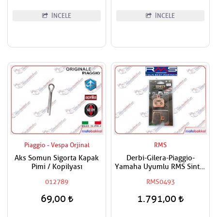
İNCELE
İNCELE
Piaggio - Vespa Orjinal
RMS
Aks Somun Sigorta Kapak
Derbi-Gilera-Piaggio-
Pimi / Kopilyası
Yamaha Uyumlu RMS Sinter
Ön-Arka Fren Balatası
012789
RMS0493
69,00
1.791,00