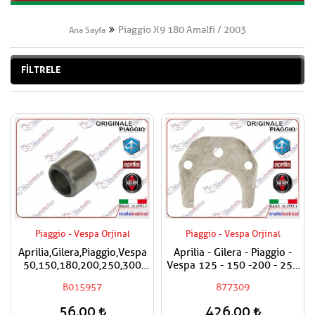
Piaggio X9 180 Amalfi / 2003
Ana Sayfa
FİLTRELE
Piaggio - Vespa Orjinal
Piaggio - Vespa Orjinal
Aprilia,Gilera,Piaggio,Vespa
Aprilia - Gilera - Piaggio -
50,150,180,200,250,300
Vespa 125 - 150 -200 - 250
Silindir Kapak Burcu / Adet
- 300 Egzantrik Mili Ara
B015957
877309
Fiyatıdır
Hilali
56,00
426,00