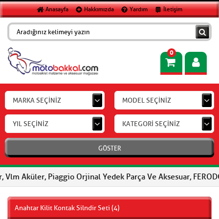
Anasayfa
Hakkımızda
Yardım
İletişim
0
MARKA SEÇİNİZ
MODEL SEÇİNİZ
YIL SEÇİNİZ
KATEGORİ SEÇİNİZ
GÖSTER
küler, Piaggio Orjinal Yedek Parça Ve Aksesuar, FERODO Fren Bala
Anahtar Kilit Kontak Silndir Seti (4)