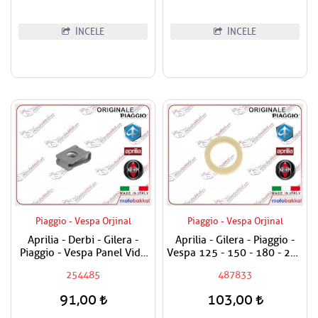
İNCELE
İNCELE
Piaggio - Vespa Orjinal
Piaggio - Vespa Orjinal
Aprilia - Derbi - Gilera -
Aprilia - Gilera - Piaggio -
Piaggio - Vespa Panel Vida
Vespa 125 - 150 - 180 - 200
Karşılığı 6mm
- 250 - 300 Egzantrik Mili
254485
487833
Ağırlık Plastiği
91,00
103,00