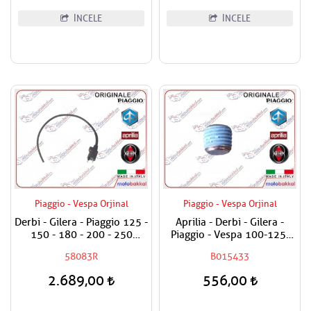
İNCELE
İNCELE
Piaggio - Vespa Orjinal
Piaggio - Vespa Orjinal
Derbi - Gilera - Piaggio 125 -
Aprilia - Derbi - Gilera -
150 - 180 - 200 - 250
Piaggio - Vespa 100-125-
Ateşleme Bobini
150-180-200-250-300-400-
58083R
B015433
500-800-850 Karter Tapası
2.689,00
556,00