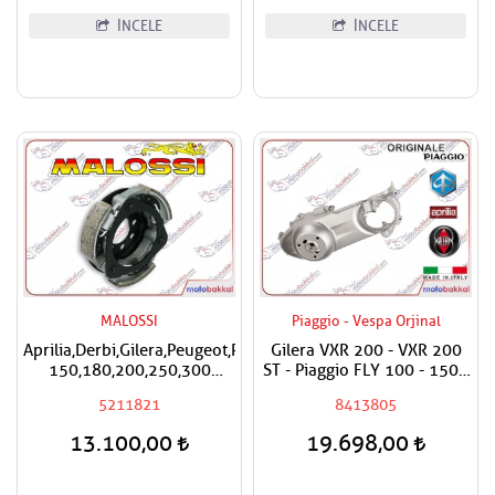
İNCELE
İNCELE
MALOSSI
Piaggio - Vespa Orjinal
Aprilia,Derbi,Gilera,Peugeot,Piaggio,Vespa
Gilera VXR 200 - VXR 200
150,180,200,250,300
ST - Piaggio FLY 100 - 150 -
Malossi Performans
X9 180,200 - X8 200 -
5211821
8413805
Debriyaj Balatası
Vespa LX 150 ie - LXV 125
ie Varyatör Kapak Dış /
13.100,00
19.698,00
Debriyaj Kapak Komple