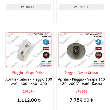
İNCELE
İNCELE
Piaggio - Vespa Orjinal
Piaggio - Vespa Orjinal
Aprilia - Gilera - Piaggio 200
Aprilia - Piaggio - Vespa 150
- 250 - 300 - 350 - 400 -
- 180 -200 Varyatör Kasnağı
500 Bagaj Aydınlatma Camı
Hareketli Arka / Debriyaj
293154
878998
Oynar Yanak
1.112,00
7.789,00