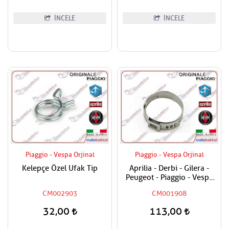
İNCELE
İNCELE
Piaggio - Vespa Orjinal
Piaggio - Vespa Orjinal
Kelepçe Özel Ufak Tip
Aprilia - Derbi - Gilera -
Peugeot - Piaggio - Vespa
Tüm Modeller Hortum
CM002903
CM001908
Kelepçesi
32,00
113,00