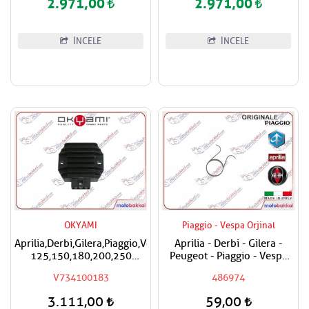
2.971,00
2.971,00
İNCELE
İNCELE
OKYAMI
Piaggio - Vespa Orjinal
Aprilia,Derbi,Gilera,Piaggio,Vespa
Aprilia - Derbi - Gilera -
125,150,180,200,250
Peugeot - Piaggio - Vespa
Okyami Regülatör,Konjektör
Egzantrik Levye Yayı
V734100183
486974
3.111,00
59,00