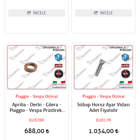
İNCELE
İNCELE
Piaggio - Vespa Orjinal
Piaggio - Vespa Orjinal
Aprilia - Derbi - Gilera -
Sübap Horoz Ayar Vidası
Piaggio - Vespa Prizdirekt
Adet Fiyatıdır
Keçesi / Şanzuman Keçesi
82878R
82817R
688,00
1.034,00