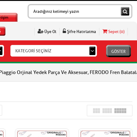
etişim
Ş
Üye Ol
Şifre Hatırlatma
Sepet (
0
)
KATEGORİ SEÇİNİZ
GÖSTER
l Yedek Parça Ve Aksesuar, FERODO Fren Balataları, FERODO Debri