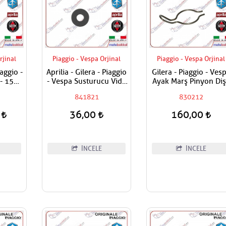
rjinal
Piaggio - Vespa Orjinal
Piaggio - Vespa Orjinal
iaggio -
Aprilia - Gilera - Piaggio
Gilera - Piaggio - Ves
- 150 -
- Vespa Susturucu Vida
Ayak Marş Pinyon Diş
- 300 -
Pulu Adet Fiyatı
Yayı
841821
830212
n Set
 Set Alt
0
36,00
160,00
İNCELE
İNCELE