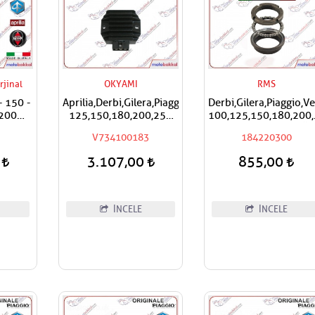
rjinal
OKYAMI
RMS
- 150 -
Aprilia,Derbi,Gilera,Piaggio,Vespa
Derbi,Gilera,Piaggio,V
 200
125,150,180,200,250
100,125,150,180,200
 / Adet
Okyami
RMS Furş Rulman Üs
V734100183
184220300
x11
Regülatör,Konjektör
Ön Mesnet Maşa Bilya
0
3.107,00
855,00
İNCELE
İNCELE