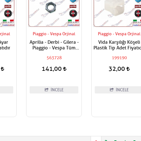
rjinal
Piaggio - Vespa Orjinal
Piaggio - Vespa Orjinal
Ayar
Aprilia - Derbi - Gilera -
Vida Karşılığı Köşeli
atıdır
Piaggio - Vespa Tüm
Plastik Tip Adet Fiyatıd
Modeller Aks Somunu /
563728
199190
Tekerlek Somunu
0
141,00
32,00
İNCELE
İNCELE