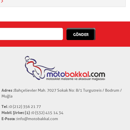
GÖNDER
Adres :
Bahçelievler Mah. 7027 Sokak No: 8/1 Turgutreis / Bodrum /
Muğla
Tel :
0 (212) 356 21 77
Mobil Şirket (1) :
0 (532) 415 14 34
E-Posta :
info@motobakkal.com