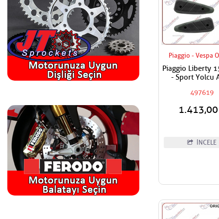
Piaggio - Vespa O
Piaggio Liberty 
- Sport Yolcu 
Basma Lasti
497619
1.413,0
İNCELE