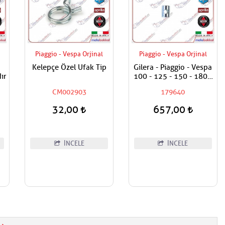
Piaggio - Vespa Orjinal
Piaggio - Vespa Orjinal
Kelepçe Özel Ufak Tip
Gilera - Piaggio - Vespa
ır
100 - 125 - 150 - 180 -
200 Fren Teli Ayar
CM002903
179640
Somun Alt Burcu
32,00
657,00
İNCELE
İNCELE