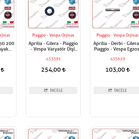
rjinal
Piaggio - Vespa Orjinal
Piaggio - Vespa Orjinal
150 200
Aprilia - Gilera - Piaggio
Aprilia - Derbi - Gilera
Ayak
- Vespa Varyatör Dişli
Piaggio - Vespa Egzos
ği
Üst Pulu
Manifold Saplaması
433391
435629
Adet Fiyatıdır
0
254,00
103,00
İNCELE
İNCELE