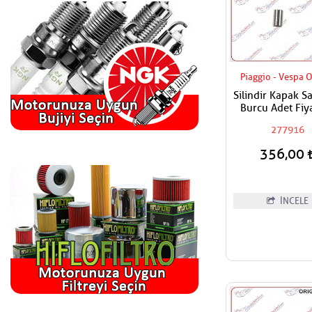
Piaggio - Vespa O
Silindir Kapak 
Burcu Adet Fiya
277916
356,00
İNCELE