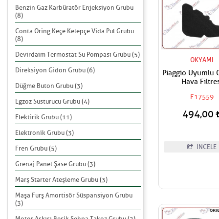
Benzin Gaz Karbüratör Enjeksiyon Grubu
(8)
Conta Oring Keçe Kelepçe Vida Pul Grubu
(8)
Devirdaim Termostat Su Pompası Grubu (5)
OKYAMI
Direksiyon Gidon Grubu (6)
Piaggio Uyumlu 
Hava Filtre
Düğme Buton Grubu (3)
E17559
Egzoz Susturucu Grubu (4)
494,00
Elektirik Grubu (11)
Elektronik Grubu (3)
İNCELE
Fren Grubu (5)
Grenaj Panel Şase Grubu (3)
Marş Starter Ateşleme Grubu (3)
Maşa Furş Amortisör Süspansiyon Grubu
(3)
Motor Askısı Beşik Sehpa Takoz Grubu (2)