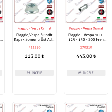
Piaggio - Vespa Orjinal
Piaggio - Vespa Orjinal
 -
Piaggio,Vespa Silindir
Piaggio - Vespa 100 -
t
Kapak Somunu Üst Adet
125 - 150 - 200 Fren
Fiyatıdır Metrik 8
Teli Ayar Somunu
411296
270310
113,00
443,00
İNCELE
İNCELE