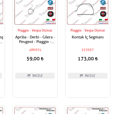
Piaggio - Vespa Orjinal
Piaggio - Vespa Orjinal
espa
Aprilia - Derbi - Gilera -
Kontak İç Segmanı
,250,300,400
Peugeot - Piaggio -
t
Vespa Egzantrik Levye
486974
253937
sı
Yayı
59,00
173,00
İNCELE
İNCELE