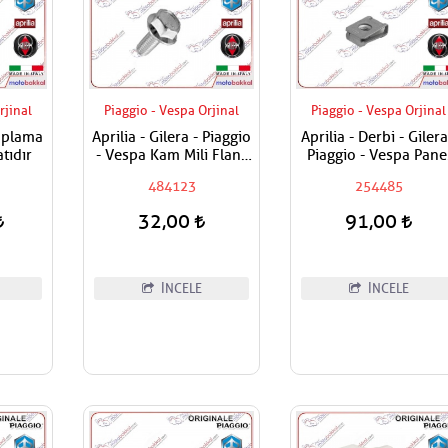
rjinal
Piaggio - Vespa Orjinal
Piaggio - Vespa Orjinal
Saplama
Aprilia - Gilera - Piaggio
Aprilia - Derbi - Gilera
tıdır
- Vespa Kam Mili Flanş
Piaggio - Vespa Pane
Civatası
Vida Karşılığı 6mm
484123
254485
32,00
91,00
İNCELE
İNCELE