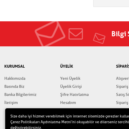
Bilgi
KURUMSAL
ÜYELİK
SİPARİ
Hakkımızda
Yeni Üyelik
Alışver
Basında Biz
Üyelik Girişi
Sipariş
Banka Bilgilerimiz
Şifre Hatırlatma
Satış 
İletişim
Hesabım
Sipariş
Favorilerim
Gizlili
Size daha iyi hizmet verebilmek için internet sitemizde çerezler kulla
Yardım
Çerez Politikaları Aydınlatma Metni’ni okuyabilir ve dilerseniz tercihl
değiştirebilirsiniz.