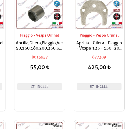
Piaggio - Vespa Orjinal
Piaggio - Vespa Orjinal
el
Aprilia,Gilera,Piaggio,Vespa
Aprilia - Gilera - Piaggio
50,150,180,200,250,300
- Vespa 125 - 150 -200
Silindir Kapak Burcu /
- 250 - 300 Egzantrik
B015957
877309
Adet Fiyatıdır
Mili Ara Hilali
55,00
425,00
İNCELE
İNCELE