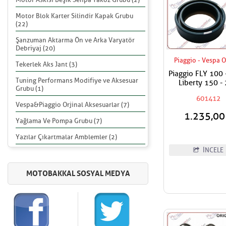
Motor Blok Karter Silindir Kapak Grubu
(22)
Şanzuman Aktarma Ön ve Arka Varyatör
Debriyaj (20)
Piaggio - Vespa O
Tekerlek Aks Jant (3)
Piaggio FLY 100 
Tuning Performans Modifiye ve Aksesuar
Liberty 150 -
Grubu (1)
Amortisör Keçesi
601412
Fiyat. 48x34
Vespa&Piaggio Orjinal Aksesuarlar (7)
1.235,0
Yağlama Ve Pompa Grubu (7)
Yazılar Çıkartmalar Amblemler (2)
İNCELE