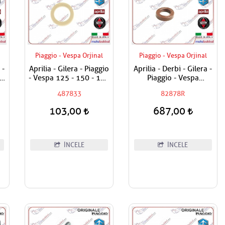
Piaggio - Vespa Orjinal
Piaggio - Vespa Orjinal
 -
Aprilia - Gilera - Piaggio
Aprilia - Derbi - Gilera -
l
- Vespa 125 - 150 - 180
Piaggio - Vespa
- 200 - 250 - 300
Prizdirekt Keçesi /
487833
82878R
Egzantrik Mili Ağırlık
Şanzuman Keçesi
Plastiği
103,00
687,00
İNCELE
İNCELE