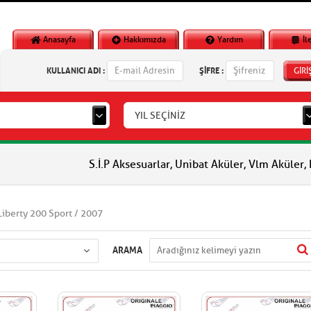
Anasayfa
Hakkımızda
Yardım
İl
KULLANICI ADI :
ŞİFRE :
GİRİ
YIL SEÇİNİZ
S.İ.P Aksesuarlar, Unibat Aküler, Vlm Aküler, Piaggio Orjina
Liberty 200 Sport / 2007
ARAMA