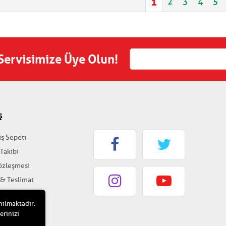
1
2
3
4
5
 Servisimize Üye Olun!
Ş
iş Sepeti
 Takibi
Sözleşmesi
 & Teslimat
k & Güvenlik
nılmaktadır.
erinizi