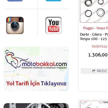
Piaggio - Vespa O
Derbi - Gilera - P
Vespa 100 - 125 
180 - 200 - 250 
65007545
400 Maşa Rulma
Alt - Furş Rulman
1.306,0
İNCELE