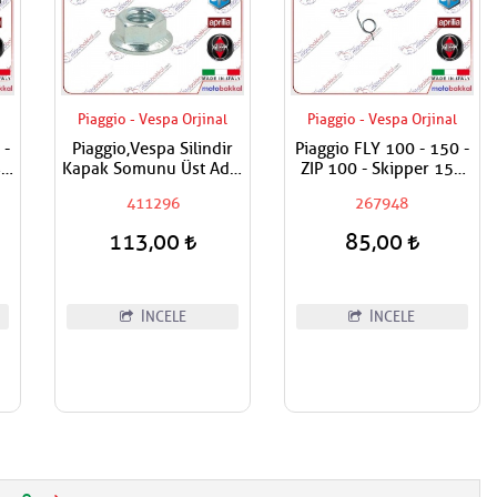
Piaggio - Vespa Orjinal
Piaggio - Vespa Orjinal
 -
Piaggio,Vespa Silindir
Piaggio FLY 100 - 150 -
t
Kapak Somunu Üst Adet
ZIP 100 - Skipper 150
Fiyatıdır Metrik 8
ST - Vespa ET4 150 -
411296
267948
Primavera 150 ie 3V
Fren Kol Yayı Adet
113,00
85,00
Fiyatıdır
İNCELE
İNCELE