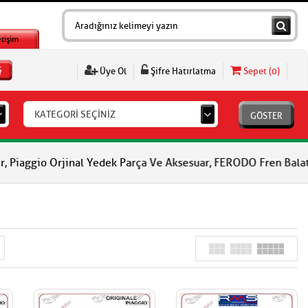
etişim
Ş
Üye Ol
Şifre Hatırlatma
Sepet (
0
)
KATEGORİ SEÇİNİZ
GÖSTER
rjinal Yedek Parça Ve Aksesuar, FERODO Fren Balataları, FERODO 