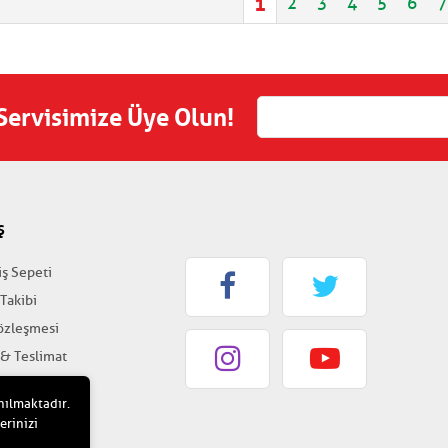
1
2
3
4
5
6
7
 Servisimize Üye Olun!
Ş
iş Sepeti
 Takibi
Sözleşmesi
 & Teslimat
k & Güvenlik
nılmaktadır.
erinizi