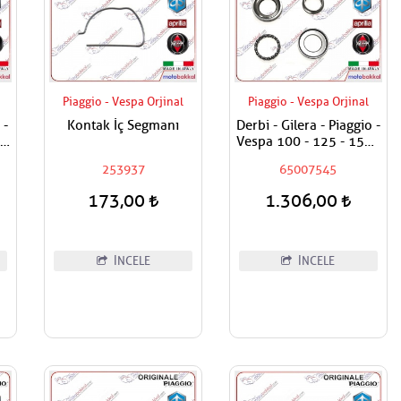
Piaggio - Vespa Orjinal
Piaggio - Vespa Orjinal
 -
Kontak İç Segmanı
Derbi - Gilera - Piaggio -
ak
Vespa 100 - 125 - 150 -
180 - 200 - 250 - 300 -
253937
65007545
400 Maşa Rulman Set
Alt - Furş Rulman Set Alt
173,00
1.306,00
İNCELE
İNCELE