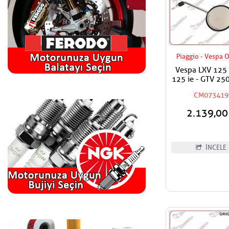
Piaggio - Vespa O
Vespa LXV 125 
125 ie - GTV 250
Sağ Ayna
CM073419
2.139,0
İNCELE