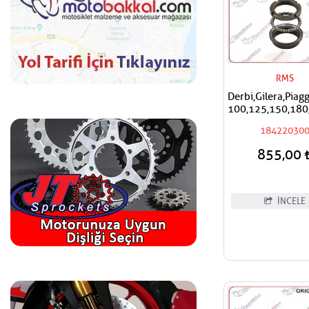
RMS
Derbi,Gilera,Piag
100,125,150,180
RMS Furş Rulma
18422030
Ön Mesnet Maşa 
855,00
İNCELE