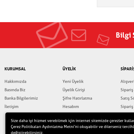
Bilgi
KURUMSAL
ÜYELİK
SİPARİ
Hakkımızda
Yeni Üyelik
Alışver
Basında Biz
Üyelik Girişi
Sipariş
Banka Bilgilerimiz
Şifre Hatırlatma
Satış 
İletişim
Hesabım
Sipariş
Favorilerim
Gizlili
Size daha iyi hizmet verebilmek için internet sitemizde çerezler kulla
Yardım
Çerez Politikaları Aydınlatma Metni’ni okuyabilir ve dilerseniz tercihl
değiştirebilirsiniz.