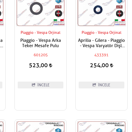
Piaggio - Vespa Orjinal
Piaggio - Vespa Orjinal
pa
Piaggio - Vespa Arka
Aprilia - Gilera - Piaggio
li
Teker Mesafe Pulu
- Vespa Varyatör Dişli
Üst Pulu
601205
433391
523,00
254,00
İNCELE
İNCELE