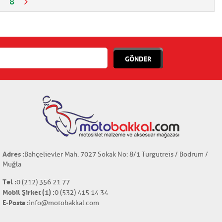
8
GÖNDER
Adres :
Bahçelievler Mah. 7027 Sokak No: 8/1 Turgutreis / Bodrum /
Muğla
Tel :
0 (212) 356 21 77
Mobil Şirket (1) :
0 (532) 415 14 34
E-Posta :
info@motobakkal.com