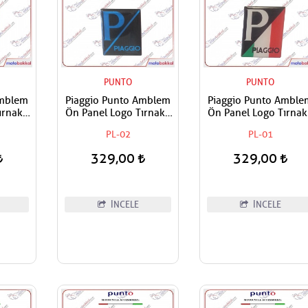
PUNTO
PUNTO
Amblem
Piaggio Punto Amblem
Piaggio Punto Amble
rnaklı
Ön Panel Logo Tırnaklı
Ön Panel Logo Tırnak
apışan
Geçme Üzerine Yapışan
Geçme Üzerine Yapış
PL-02
PL-01
yah
Tip Siyah - Mavi
Tip İtaiyan Bayrak
Renkleri
329,00
329,00
İNCELE
İNCELE