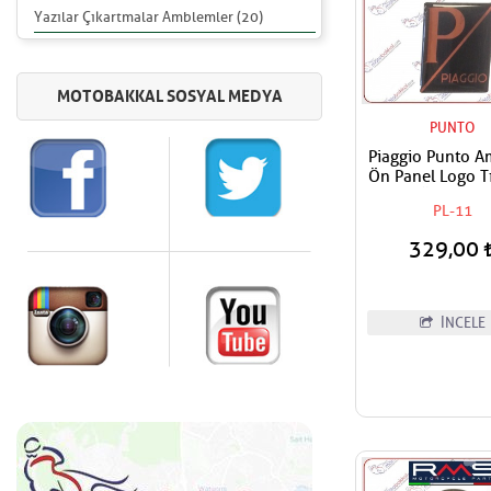
Yazılar Çıkartmalar Amblemler (20)
PUNTO
Piaggio Punto 
Ön Panel Logo Tı
Geçme Üzerine Y
PL-11
Tip siyah-Or
329,00
İNCELE