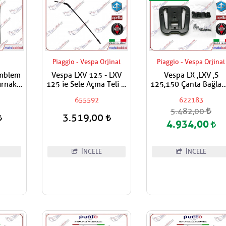
Piaggio - Vespa Orjinal
Piaggio - Vespa Orjinal
Amblem
Vespa LXV 125 - LXV
Vespa LX ,LXV ,S
rnaklı
125 ie Sele Açma Teli İç
125,150 Çanta Bağla
apışan
Dış
Tabla Aparatı
655592
622183
-siyah
5.482,00
3.519,00
4.934,00
İNCELE
İNCELE