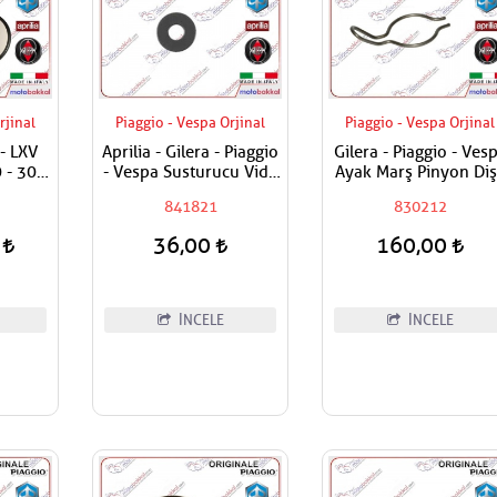
rjinal
Piaggio - Vespa Orjinal
Piaggio - Vespa Orjinal
- LXV
Aprilia - Gilera - Piaggio
Gilera - Piaggio - Ves
 - 300
- Vespa Susturucu Vida
Ayak Marş Pinyon Diş
Pulu Adet Fiyatı
Yayı
841821
830212
0
36,00
160,00
İNCELE
İNCELE