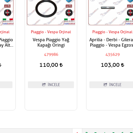
rjinal
Piaggio - Vespa Orjinal
Piaggio - Vespa Orjinal
 Piaggio
Vespa Piaggio Yağ
Aprilia - Derbi - Gilera
y Alt
Kapağı Oringi
Piaggio - Vespa Egzos
tıdır
Manifold Saplaması
479986
435629
Adet Fiyatıdır
110,00
103,00
İNCELE
İNCELE