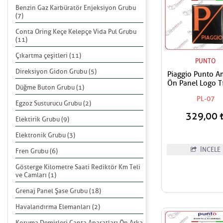
Benzin Gaz Karbüratör Enjeksiyon Grubu
(7)
Conta Oring Keçe Kelepçe Vida Pul Grubu
(11)
Çıkartma çeşitleri (11)
PUNTO
Direksiyon Gidon Grubu (5)
Piaggio Punto 
Ön Panel Logo Tı
Düğme Buton Grubu (1)
Geçme Üzerine Y
PL-07
Tip Mat Turuncu
Egzoz Susturucu Grubu (2)
329,00
Elektirik Grubu (9)
Elektronik Grubu (3)
İNCELE
Fren Grubu (6)
Gösterge Kilometre Saati Rediktör Km Teli
ve Camları (1)
Grenaj Panel Şase Grubu (18)
Havalandırma Elemanları (2)
Koruma Demirleri Çanta Aparatları Ön Arka