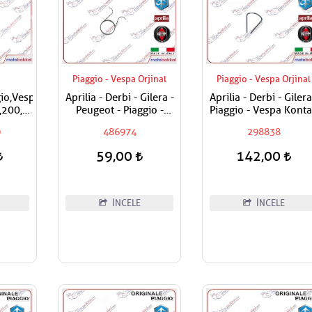
Piaggio - Vespa Orjinal
Piaggio - Vespa Orjinal
gio,Vespa
Aprilia - Derbi - Gilera -
Aprilia - Derbi - Gilera
,200,250,300,400
Peugeot - Piaggio -
Piaggio - Vespa Kont
n Üst
Vespa Egzantrik Levye
Kilit Segmanı Tüm
0
486974
298838
Bilyası
Yayı
Modeller
59,00
142,00
İNCELE
İNCELE