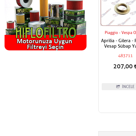
Piaggio - Vespa O
Aprilia - Gilera -
Vesap Sübap Ya
Tabla Adet Fiya
483711
207,00
İNCELE