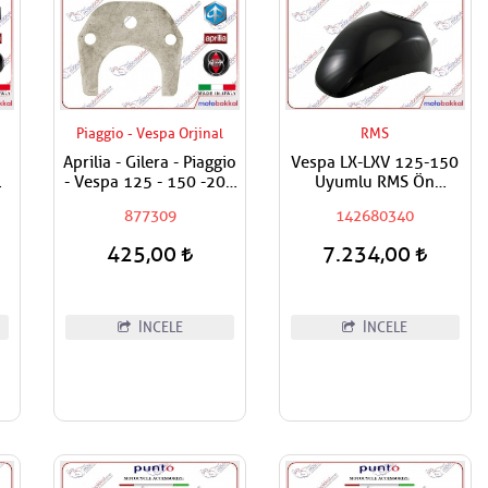
Piaggio - Vespa Orjinal
RMS
Aprilia - Gilera - Piaggio
Vespa LX-LXV 125-150
ma
- Vespa 125 - 150 -200
Uyumlu RMS Ön
- 250 - 300 Egzantrik
Çamurluk Boyasız
877309
142680340
Mili Ara Hilali
425,00
7.234,00
İNCELE
İNCELE