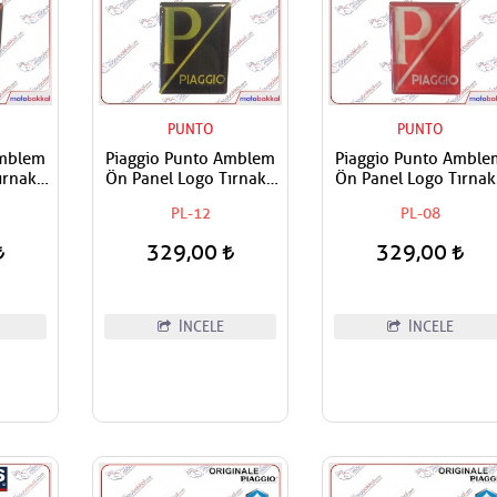
PUNTO
PUNTO
Amblem
Piaggio Punto Amblem
Piaggio Punto Amble
rnaklı
Ön Panel Logo Tırnaklı
Ön Panel Logo Tırnak
apışan
Geçme Üzerine Yapışan
Geçme Üzerine Yapış
PL-12
PL-08
anj
Tip Siyah-Sarı
Tip Kırmızı-Gümüş
329,00
329,00
İNCELE
İNCELE