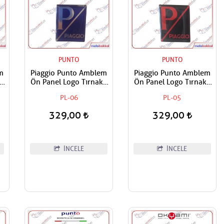
PUNTO
PUNTO
m
Piaggio Punto Amblem
Piaggio Punto Amblem
lı
Ön Panel Logo Tırnaklı
Ön Panel Logo Tırnaklı
an
Geçme Üzerine Yapışan
Geçme Üzerine Yapışan
PL-06
PL-05
Tip Gece mavi-Gümüş
Tip Siyah-Kırmızı
329,00
329,00
İNCELE
İNCELE