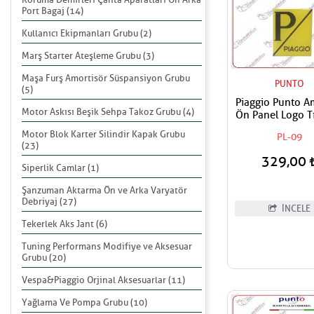
Port Bagaj (14)
Kullanıcı Ekipmanları Grubu (2)
Marş Starter Ateşleme Grubu (3)
Maşa Furş Amortisör Süspansiyon Grubu
PUNTO
(5)
Piaggio Punto 
Motor Askısı Beşik Sehpa Takoz Grubu (4)
Ön Panel Logo Tı
Geçme Üzerine Y
Motor Blok Karter Silindir Kapak Grubu
PL-09
Tip Sarı - Si
(23)
329,00
Siperlik Camlar (1)
Şanzuman Aktarma Ön ve Arka Varyatör
Debriyaj (27)
İNCELE
Tekerlek Aks Jant (6)
Tuning Performans Modifiye ve Aksesuar
Grubu (20)
Vespa&Piaggio Orjinal Aksesuarlar (11)
Yağlama Ve Pompa Grubu (10)