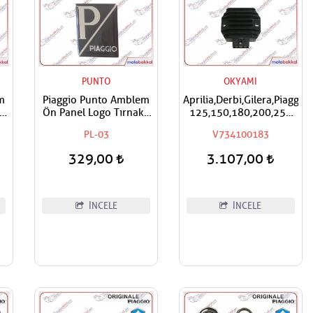
PUNTO
OKYAMI
m
Piaggio Punto Amblem
Aprilia,Derbi,Gilera,Piaggio
lı
Ön Panel Logo Tırnaklı
125,150,180,200,250
an
Geçme Üzerine Yapışan
Okyami
PL-03
V734100183
Tip Siyah - Gri
Regülatör,Konjektör
329,00
3.107,00
İNCELE
İNCELE