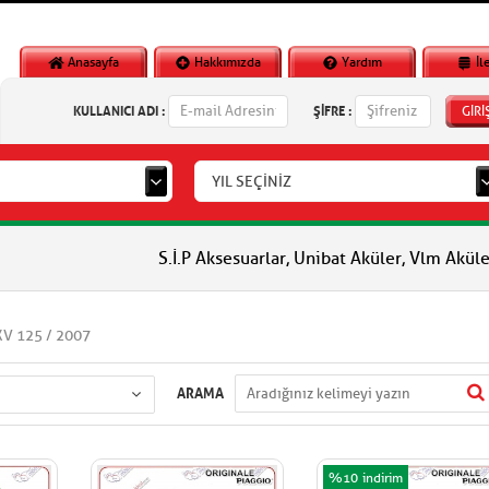
Anasayfa
Hakkımızda
Yardım
İl
KULLANICI ADI :
ŞİFRE :
GİRİ
YIL SEÇİNİZ
S.İ.P Aksesuarlar, Unibat Aküler, Vlm Aküler, Piaggio O
XV 125 / 2007
ARAMA
%10