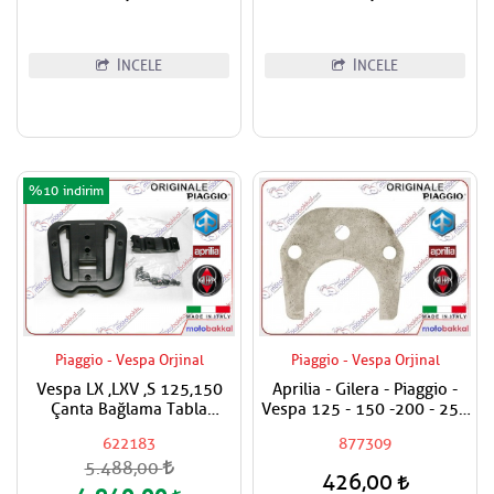
İNCELE
İNCELE
%10
Piaggio - Vespa Orjinal
Piaggio - Vespa Orjinal
Vespa LX ,LXV ,S 125,150
Aprilia - Gilera - Piaggio -
Çanta Bağlama Tabla
Vespa 125 - 150 -200 - 250
Aparatı
- 300 Egzantrik Mili Ara
622183
877309
Hilali
5.488,00
426,00