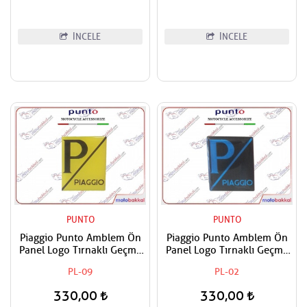
İNCELE
İNCELE
PUNTO
PUNTO
Piaggio Punto Amblem Ön
Piaggio Punto Amblem Ön
Panel Logo Tırnaklı Geçme
Panel Logo Tırnaklı Geçme
Üzerine Yapışan Tip Sarı -
Üzerine Yapışan Tip Siyah -
PL-09
PL-02
Siyah
Mavi
330,00
330,00