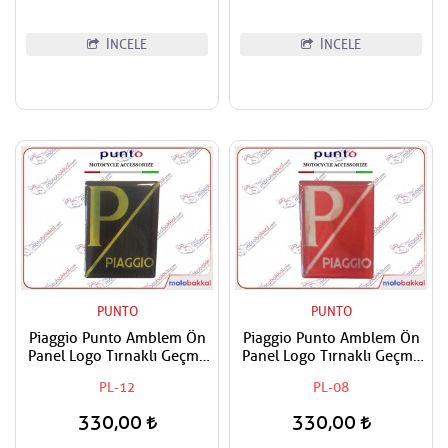
İNCELE
İNCELE
PUNTO
PUNTO
Piaggio Punto Amblem Ön
Piaggio Punto Amblem Ön
Panel Logo Tırnaklı Geçme
Panel Logo Tırnaklı Geçme
Üzerine Yapışan Tip Siyah-
Üzerine Yapışan Tip Kırmızı-
PL-12
PL-08
Sarı
Gümüş
330,00
330,00