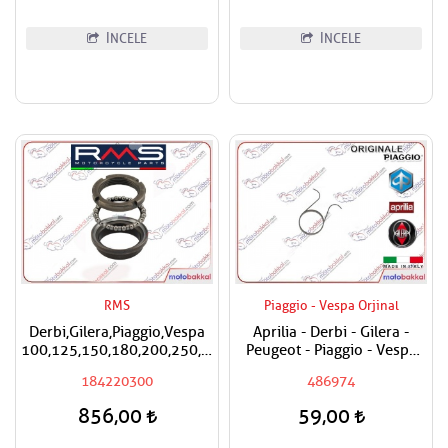
İNCELE
İNCELE
RMS
Piaggio - Vespa Orjinal
Derbi,Gilera,Piaggio,Vespa
Aprilia - Derbi - Gilera -
100,125,150,180,200,250,300,400
Peugeot - Piaggio - Vespa
RMS Furş Rulman Üst Ön
Egzantrik Levye Yayı
184220300
486974
Mesnet Maşa Bilyası
856,00
59,00