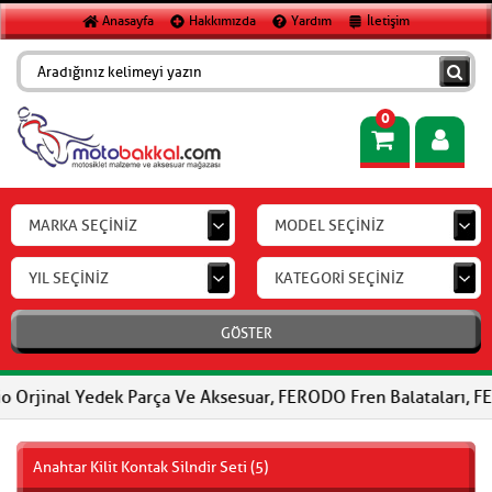
Anasayfa
Hakkımızda
Yardım
İletişim
0
MARKA SEÇİNİZ
MODEL SEÇİNİZ
YIL SEÇİNİZ
KATEGORİ SEÇİNİZ
GÖSTER
al Yedek Parça Ve Aksesuar, FERODO Fren Balataları, FERODO Debri
Anahtar Kilit Kontak Silndir Seti (5)