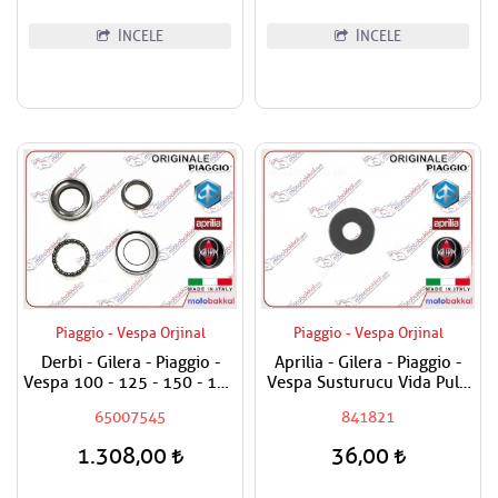
İNCELE
İNCELE
Piaggio - Vespa Orjinal
Piaggio - Vespa Orjinal
Derbi - Gilera - Piaggio -
Aprilia - Gilera - Piaggio -
Vespa 100 - 125 - 150 - 180
Vespa Susturucu Vida Pulu
- 200 - 250 - 300 - 400
Adet Fiyatı
65007545
841821
Maşa Rulman Set Alt - Furş
Rulman Set Alt
1.308,00
36,00