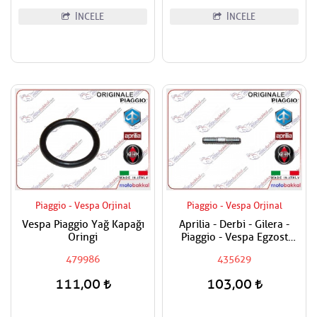
İNCELE
İNCELE
Piaggio - Vespa Orjinal
Piaggio - Vespa Orjinal
Vespa Piaggio Yağ Kapağı
Aprilia - Derbi - Gilera -
Oringi
Piaggio - Vespa Egzost
Manifold Saplaması Adet
479986
435629
Fiyatıdır
111,00
103,00