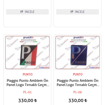
İNCELE
İNCELE
PUNTO
PUNTO
Piaggio Punto Amblem Ön
Piaggio Punto Amblem Ön
Panel Logo Tırnaklı Geçme
Panel Logo Tırnaklı Geçme
Üzerine Yapışan Tip İtaiyan
Üzerine Yapışan Tip Gece
PL-01
PL-06
Bayrak Renkleri
mavi-Gümüş
330,00
330,00