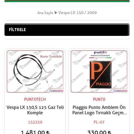
Vespa LX 150 / 2009
Ana Sayfa
FİLTRELE
PUNTOTECH
PUNTO
Vespa LX 150,S 125 Gaz Teli
Piaggio Punto Amblem Ön
Komple
Panel Logo Tırnaklı Geçme
Üzerine Yapışan Tip Mat
152259
PL-07
Turuncu-siyah
1.481,00
330,00