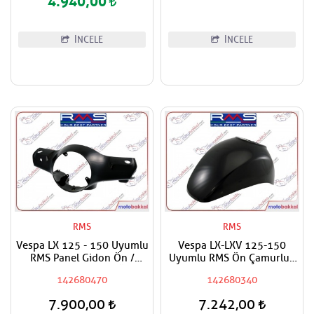
4.940,00
İNCELE
İNCELE
RMS
RMS
Vespa LX 125 - 150 Uyumlu
Vespa LX-LXV 125-150
RMS Panel Gidon Ön /
Uyumlu RMS Ön Çamurluk
Direksiyon Paneli Ön
Boyasız
142680470
142680340
Boyasız
7.900,00
7.242,00