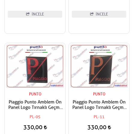
İNCELE
İNCELE
PUNTO
PUNTO
Piaggio Punto Amblem Ön
Piaggio Punto Amblem Ön
Panel Logo Tırnaklı Geçme
Panel Logo Tırnaklı Geçme
Üzerine Yapışan Tip Siyah-
Üzerine Yapışan Tip siyah-
PL-05
PL-11
Kırmızı
Oranj
330,00
330,00