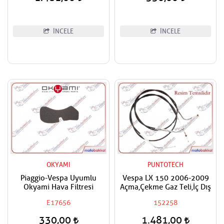
İNCELE
İNCELE
OKYAMI
PUNTOTECH
Piaggio-Vespa Uyumlu
Vespa LX 150 2006-2009
Okyami Hava Filtresi
Açma,Çekme Gaz Teli,İç Dış
E17656
152258
330,00
1.481,00