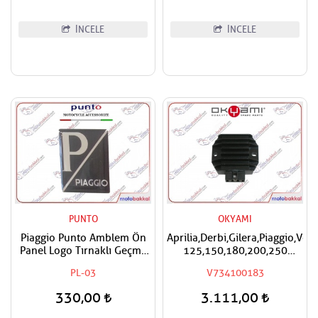
İNCELE
İNCELE
PUNTO
OKYAMI
Piaggio Punto Amblem Ön
Aprilia,Derbi,Gilera,Piaggio,Ves
Panel Logo Tırnaklı Geçme
125,150,180,200,250
Üzerine Yapışan Tip Siyah -
Okyami Regülatör,Konjektör
PL-03
V734100183
Gri
330,00
3.111,00