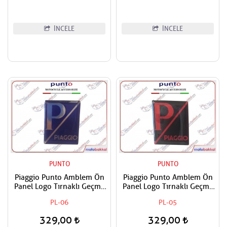
İNCELE
İNCELE
PUNTO
PUNTO
Piaggio Punto Amblem Ön
Piaggio Punto Amblem Ön
Panel Logo Tırnaklı Geçme
Panel Logo Tırnaklı Geçme
Üzerine Yapışan Tip Gece
Üzerine Yapışan Tip Siyah-
PL-06
PL-05
mavi-Gümüş
Kırmızı
329,00
329,00