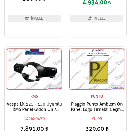
4.934,00
İNCELE
İNCELE
RMS
PUNTO
Vespa LX 125 - 150 Uyumlu
Piaggio Punto Amblem Ön
RMS Panel Gidon Ön /
Panel Logo Tırnaklı Geçme
Direksiyon Paneli Ön
Üzerine Yapışan Tip Sarı -
142680470
PL-09
Boyasız
Siyah
7.891,00
329,00