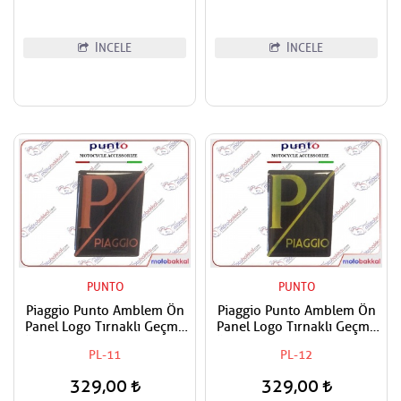
İNCELE
İNCELE
PUNTO
PUNTO
Piaggio Punto Amblem Ön
Piaggio Punto Amblem Ön
Panel Logo Tırnaklı Geçme
Panel Logo Tırnaklı Geçme
Üzerine Yapışan Tip siyah-
Üzerine Yapışan Tip Siyah-
PL-11
PL-12
Oranj
Sarı
329,00
329,00