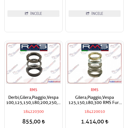
İNCELE
İNCELE
RMS
RMS
Derbi,Gilera,Piaggio,Vespa
Gilera,Piaggio,Vespa
100,125,150,180,200,250,300,400
125,150,180,300 RMS Furş
RMS Furş Rulman Üst Ön
Rulman Üst Ön Mesnet
184220300
184220010
Mesnet Maşa Bilyası
Maşa Bilyası
855,00
1.414,00