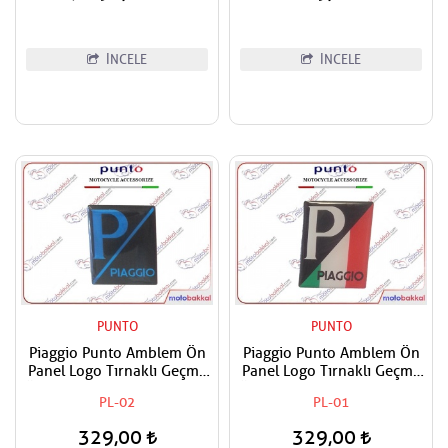
İNCELE
İNCELE
PUNTO
PUNTO
Piaggio Punto Amblem Ön
Piaggio Punto Amblem Ön
Panel Logo Tırnaklı Geçme
Panel Logo Tırnaklı Geçme
Üzerine Yapışan Tip Siyah -
Üzerine Yapışan Tip İtaiyan
PL-02
PL-01
Mavi
Bayrak Renkleri
329,00
329,00