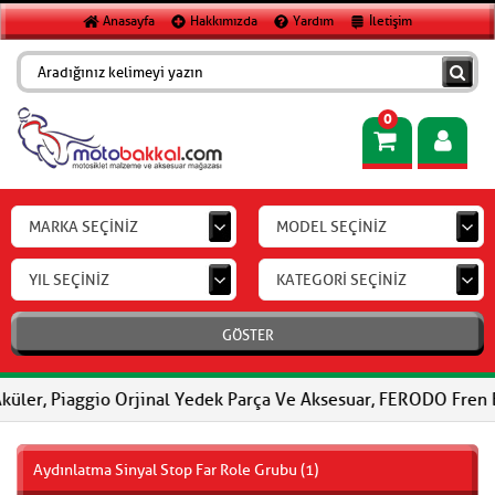
Anasayfa
Hakkımızda
Yardım
İletişim
0
MARKA SEÇİNİZ
MODEL SEÇİNİZ
YIL SEÇİNİZ
KATEGORİ SEÇİNİZ
GÖSTER
ggio Orjinal Yedek Parça Ve Aksesuar, FERODO Fren Balataları, F
Aydınlatma Sinyal Stop Far Role Grubu (1)