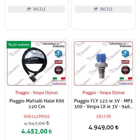
İNCELE
İNCELE
%10
Piaggio - Vespa Orjinal
Piaggio - Vespa Orjinal
Piaggio Mafsallı Halat Kilit
Piaggio FLY 125 ie 3V - MP3
120 Cm
300 - Vespa LX ie 3V - 946 -
Primavera - LXV ie - LX ie -
606141M002
58273R
125 - 150 Hararet Müşürü
4.947,00
4.949,00
4.452,00