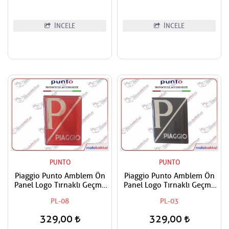
İNCELE
İNCELE
PUNTO
PUNTO
Piaggio Punto Amblem Ön
Piaggio Punto Amblem Ön
Panel Logo Tırnaklı Geçme
Panel Logo Tırnaklı Geçme
Üzerine Yapışan Tip Kırmızı-
Üzerine Yapışan Tip Siyah -
PL-08
PL-03
Gümüş
Gri
329,00
329,00