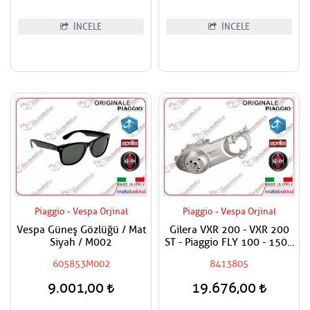
İNCELE
İNCELE
Piaggio - Vespa Orjinal
Piaggio - Vespa Orjinal
Vespa Güneş Gözlüğü / Mat
Gilera VXR 200 - VXR 200
Siyah / M002
ST - Piaggio FLY 100 - 150 -
X9 180,200 - X8 200 -
605853M002
8413805
Vespa LX 150 ie - LXV 125
ie Varyatör Kapak Dış /
9.001,00
19.676,00
Debriyaj Kapak Komple