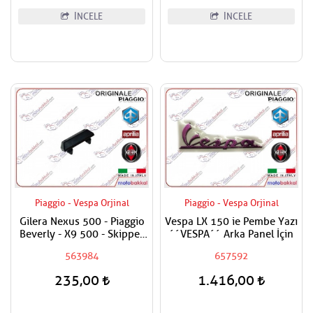
İNCELE
İNCELE
Piaggio - Vespa Orjinal
Piaggio - Vespa Orjinal
Gilera Nexus 500 - Piaggio
Vespa LX 150 ie Pembe Yazı
Beverly - X9 500 - Skipper
´´VESPA´´ Arka Panel İçin
150 ST - ZIP 100 - Vespa
563984
657592
ET4 - LX - LX ie - LX 150 ie
3V - LXV - S - LX 125 ie 3V
235,00
1.416,00
Düz Ana Sehpa Takozu