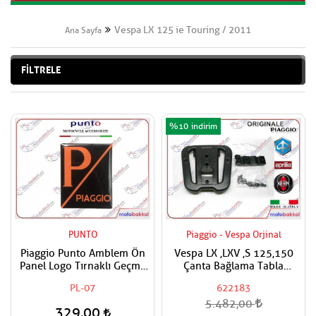
Vespa LX 125 ie Touring / 2011
Ana Sayfa
FİLTRELE
%10
PUNTO
Piaggio - Vespa Orjinal
Piaggio Punto Amblem Ön
Vespa LX ,LXV ,S 125,150
Panel Logo Tırnaklı Geçme
Çanta Bağlama Tabla
Üzerine Yapışan Tip Mat
Aparatı
PL-07
622183
Turuncu-siyah
5.482,00
329,00