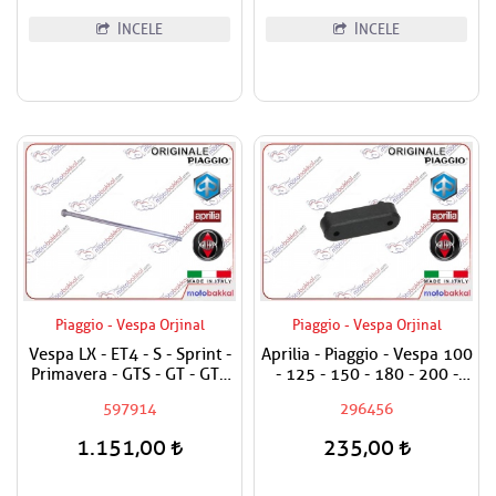
İNCELE
İNCELE
Piaggio - Vespa Orjinal
Piaggio - Vespa Orjinal
Vespa LX - ET4 - S - Sprint -
Aprilia - Piaggio - Vespa 100
Primavera - GTS - GT - GTV
- 125 - 150 - 180 - 200 -
125 - 150 - 200 - 250 - 300
250 - 300 - 350 - 400 - 500
597914
296456
Motor Bağlantı Mili
Sele Altı Takozu / Uzun Tip /
Adet Fiyatıdır
1.151,00
235,00