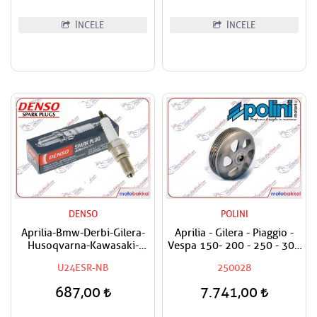
İNCELE
İNCELE
DENSO
POLINI
Aprilia-Bmw-Derbi-Gilera-
Aprilia - Gilera - Piaggio -
Husoqvarna-Kawasaki-
Vespa 150- 200 - 250 - 300
Malaguti-Peugeot-Piaggio-
Polini Debriyaj Volanı
U24ESR-NB
250028
Vespa Uyumlu Denso Buji
Performans Varyatör Çanak
687,00
7.741,00