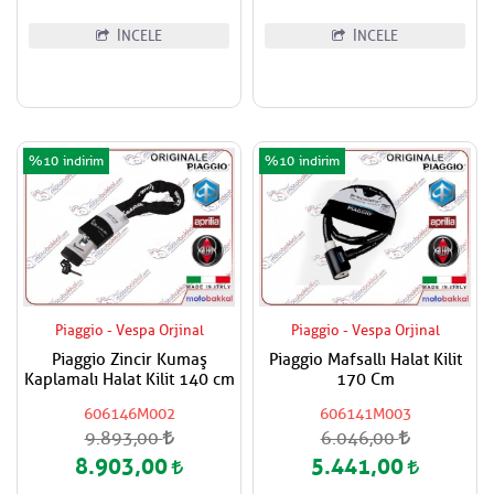
İNCELE
İNCELE
%10
%10
Piaggio - Vespa Orjinal
Piaggio - Vespa Orjinal
Piaggio Zincir Kumaş
Piaggio Mafsallı Halat Kilit
Kaplamalı Halat Kilit 140 cm
170 Cm
606146M002
606141M003
9.893,00
6.046,00
8.903,00
5.441,00