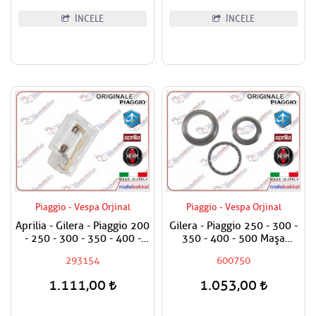
İNCELE
İNCELE
Piaggio - Vespa Orjinal
Piaggio - Vespa Orjinal
Aprilia - Gilera - Piaggio 200
Gilera - Piaggio 250 - 300 -
- 250 - 300 - 350 - 400 -
350 - 400 - 500 Maşa
500 Bagaj Aydınlatma Camı
Rulman Set Üst / Furş
293154
600750
Rulman Set Üst
1.111,00
1.053,00