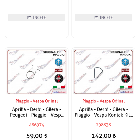
İNCELE
İNCELE
Piaggio - Vespa Orjinal
Piaggio - Vespa Orjinal
Aprilia - Derbi - Gilera -
Aprilia - Derbi - Gilera -
Peugeot - Piaggio - Vespa
Piaggio - Vespa Kontak Kilit
Egzantrik Levye Yayı
Segmanı Tüm Modeller
486974
298838
59,00
142,00