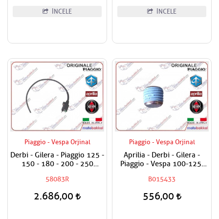
İNCELE
İNCELE
Piaggio - Vespa Orjinal
Piaggio - Vespa Orjinal
Derbi - Gilera - Piaggio 125 -
Aprilia - Derbi - Gilera -
150 - 180 - 200 - 250
Piaggio - Vespa 100-125-
Ateşleme Bobini
150-180-200-250-300-400-
58083R
B015433
500-800-850 Karter Tapası
2.686,00
556,00