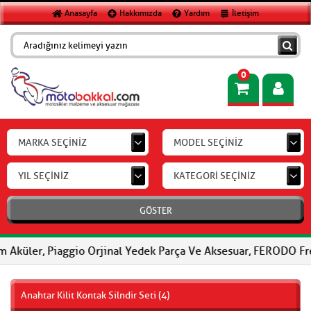
Anasayfa
Hakkımızda
Yardım
İletişim
0
MARKA SEÇİNİZ
MODEL SEÇİNİZ
YIL SEÇİNİZ
KATEGORİ SEÇİNİZ
GÖSTER
 Piaggio Orjinal Yedek Parça Ve Aksesuar, FERODO Fren Balatalar
Anahtar Kilit Kontak Silndir Seti (4)