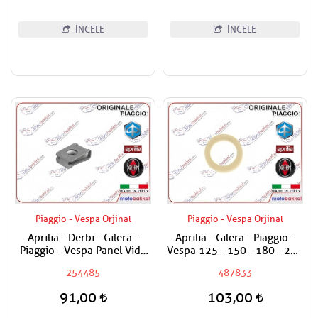
İNCELE
İNCELE
Piaggio - Vespa Orjinal
Piaggio - Vespa Orjinal
Aprilia - Derbi - Gilera -
Aprilia - Gilera - Piaggio -
Piaggio - Vespa Panel Vida
Vespa 125 - 150 - 180 - 200
Karşılığı 6mm
- 250 - 300 Egzantrik Mili
254485
487833
Ağırlık Plastiği
91,00
103,00