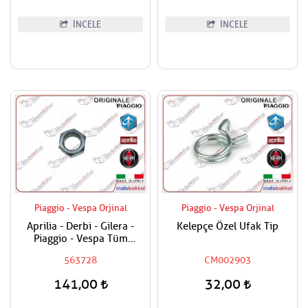
İNCELE
İNCELE
Piaggio - Vespa Orjinal
Piaggio - Vespa Orjinal
Aprilia - Derbi - Gilera -
Kelepçe Özel Ufak Tip
Piaggio - Vespa Tüm
Modeller Aks Somunu /
563728
CM002903
Tekerlek Somunu
141,00
32,00