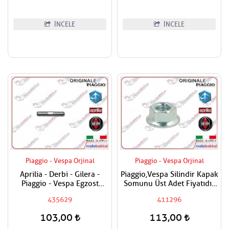
İNCELE
İNCELE
Piaggio - Vespa Orjinal
Piaggio - Vespa Orjinal
Aprilia - Derbi - Gilera -
Piaggio,Vespa Silindir Kapak
Piaggio - Vespa Egzost
Somunu Üst Adet Fiyatıdır
Manifold Saplaması Adet
Metrik 8
435629
411296
Fiyatıdır
103,00
113,00