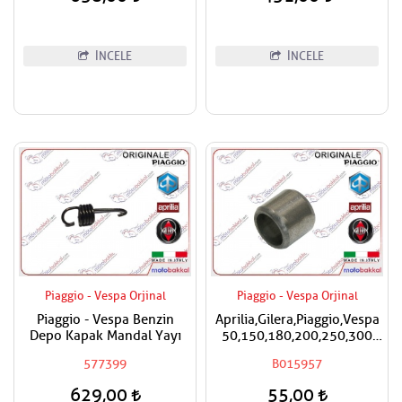
İNCELE
İNCELE
Piaggio - Vespa Orjinal
Piaggio - Vespa Orjinal
Piaggio - Vespa Benzin
Aprilia,Gilera,Piaggio,Vespa
Depo Kapak Mandal Yayı
50,150,180,200,250,300
Silindir Kapak Burcu / Adet
577399
B015957
Fiyatıdır
629,00
55,00