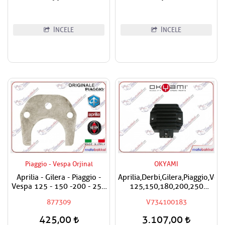
İNCELE
İNCELE
Piaggio - Vespa Orjinal
OKYAMI
Aprilia - Gilera - Piaggio -
Aprilia,Derbi,Gilera,Piaggio,Ves
Vespa 125 - 150 -200 - 250
125,150,180,200,250
- 300 Egzantrik Mili Ara
Okyami Regülatör,Konjektör
877309
V734100183
Hilali
425,00
3.107,00