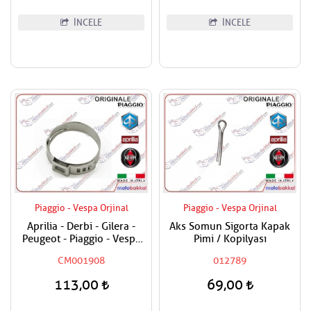
İNCELE
İNCELE
Piaggio - Vespa Orjinal
Piaggio - Vespa Orjinal
Aprilia - Derbi - Gilera -
Aks Somun Sigorta Kapak
Peugeot - Piaggio - Vespa
Pimi / Kopilyası
Tüm Modeller Hortum
CM001908
012789
Kelepçesi
113,00
69,00