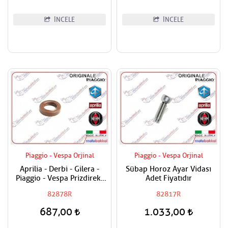
İNCELE
İNCELE
Piaggio - Vespa Orjinal
Piaggio - Vespa Orjinal
Aprilia - Derbi - Gilera -
Sübap Horoz Ayar Vidası
Piaggio - Vespa Prizdirekt
Adet Fiyatıdır
Keçesi / Şanzuman Keçesi
82878R
82817R
687,00
1.033,00