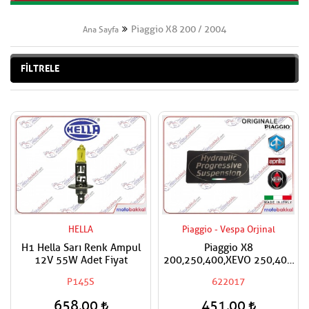
Piaggio X8 200 / 2004
Ana Sayfa
FİLTRELE
HELLA
Piaggio - Vespa Orjinal
H1 Hella Sarı Renk Ampul
Piaggio X8
12V 55W Adet Fiyat
200,250,400,XEVO 250,400
Sticker Çıkartma
P145S
622017
658,00
451,00