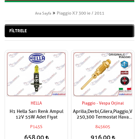
Piaggio X7 300 ie / 2011
Ana Sayfa
FİLTRELE
HELLA
Piaggio - Vespa Orjinal
H1 Hella Sarı Renk Ampul
Aprilia,Derbi,Gilera,Piaggio,Ves
12V 55W Adet Fiyat
250,300 Termostat Hava
Ayar Vidası
P145S
845605
658,00
916,00