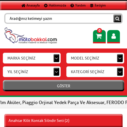
Anasayfa
Hakkımızda
Yardım
İletişim
0
MARKA SEÇİNİZ
MODEL SEÇİNİZ
YIL SEÇİNİZ
KATEGORİ SEÇİNİZ
GÖSTER
 Piaggio Orjinal Yedek Parça Ve Aksesuar, FERODO Fren Balatalar
Anahtar Kilit Kontak Silndir Seti (2)