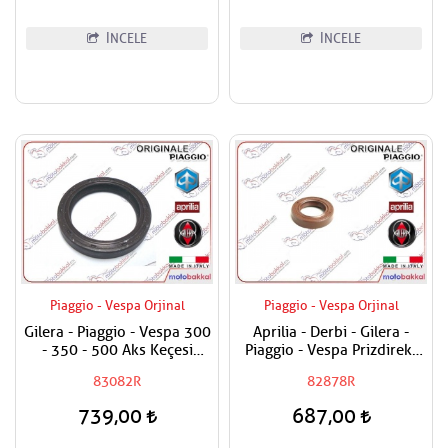
İNCELE
İNCELE
Piaggio - Vespa Orjinal
Piaggio - Vespa Orjinal
Gilera - Piaggio - Vespa 300
Aprilia - Derbi - Gilera -
- 350 - 500 Aks Keçesi
Piaggio - Vespa Prizdirekt
38x50x7
Keçesi / Şanzuman Keçesi
83082R
82878R
739,00
687,00