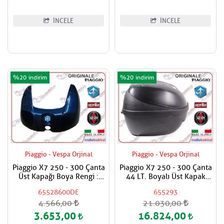
İNCELE
İNCELE
%20
%20
Piaggio - Vespa Orjinal
Piaggio - Vespa Orjinal
Piaggio X7 250 - 300 Çanta
Piaggio X7 250 - 300 Çanta
Üst Kapağı Boya Rengi :
44 LT. Boyalı Üst Kapak
222/A Gece Mavisi - Blue
Hariç - Takma Apartları
65528600DE
655293
Midnight
Dahil
4.566,00
21.030,00
3.653,00
16.824,00