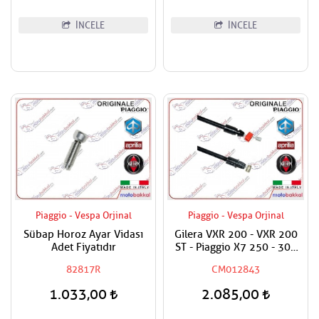
İNCELE
İNCELE
Piaggio - Vespa Orjinal
Piaggio - Vespa Orjinal
Sübap Horoz Ayar Vidası
Gilera VXR 200 - VXR 200
Adet Fiyatıdır
ST - Piaggio X7 250 - 300
Sele Açma Teli İç Dış
82817R
CM012843
1.033,00
2.085,00