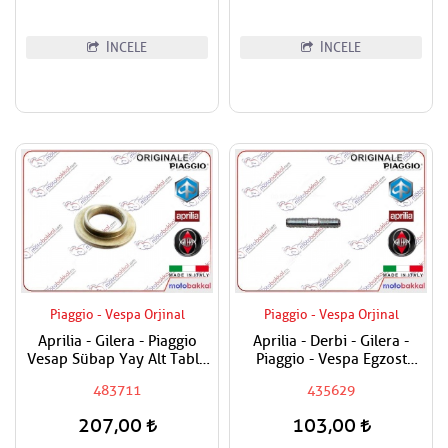
İNCELE
İNCELE
Piaggio - Vespa Orjinal
Piaggio - Vespa Orjinal
Aprilia - Gilera - Piaggio
Aprilia - Derbi - Gilera -
Vesap Sübap Yay Alt Tabla
Piaggio - Vespa Egzost
Adet Fiyatıdır
Manifold Saplaması Adet
483711
435629
Fiyatıdır
207,00
103,00