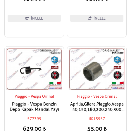
İNCELE
İNCELE
Piaggio - Vespa Orjinal
Piaggio - Vespa Orjinal
Piaggio - Vespa Benzin
Aprilia,Gilera,Piaggio,Vespa
Depo Kapak Mandal Yayı
50,150,180,200,250,300
Silindir Kapak Burcu / Adet
577399
B015957
Fiyatıdır
629,00
55,00