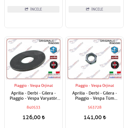
İNCELE
İNCELE
Piaggio - Vespa Orjinal
Piaggio - Vespa Orjinal
Aprilia - Derbi - Gilera -
Aprilia - Derbi - Gilera -
Piaggio - Vespa Varyatör
Piaggio - Vespa Tüm
Dişlisi Üst Pulu
Modeller Aks Somunu /
840533
563728
Tekerlek Somunu
126,00
141,00