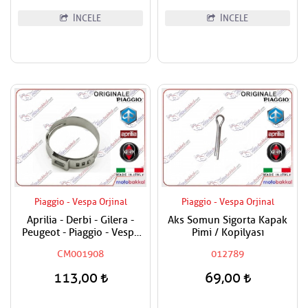
İNCELE
İNCELE
Piaggio - Vespa Orjinal
Piaggio - Vespa Orjinal
Aprilia - Derbi - Gilera -
Aks Somun Sigorta Kapak
Peugeot - Piaggio - Vespa
Pimi / Kopilyası
Tüm Modeller Hortum
CM001908
012789
Kelepçesi
113,00
69,00