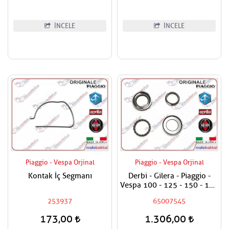
İNCELE
İNCELE
Piaggio - Vespa Orjinal
Piaggio - Vespa Orjinal
Kontak İç Segmanı
Derbi - Gilera - Piaggio -
Vespa 100 - 125 - 150 - 180
- 200 - 250 - 300 - 400
253937
65007545
Maşa Rulman Set Alt - Furş
Rulman Set Alt
173,00
1.306,00