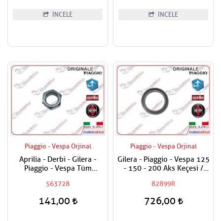
İNCELE
İNCELE
Piaggio - Vespa Orjinal
Piaggio - Vespa Orjinal
Aprilia - Derbi - Gilera -
Gilera - Piaggio - Vespa 125
Piaggio - Vespa Tüm
- 150 - 200 Aks Keçesi /
Modeller Aks Somunu /
Tekerlek Keçesi
563728
82899R
Tekerlek Somunu
141,00
726,00