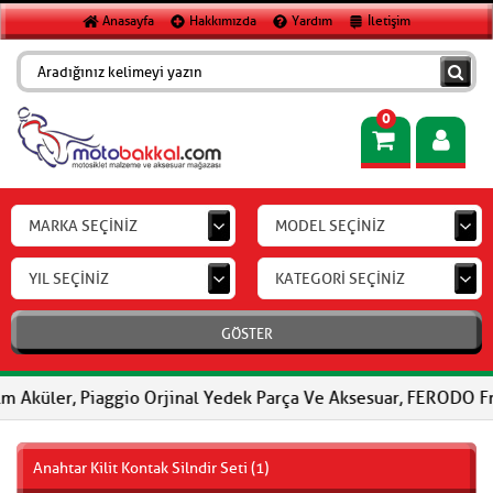
Anasayfa
Hakkımızda
Yardım
İletişim
0
MARKA SEÇİNİZ
MODEL SEÇİNİZ
YIL SEÇİNİZ
KATEGORİ SEÇİNİZ
GÖSTER
 Piaggio Orjinal Yedek Parça Ve Aksesuar, FERODO Fren Balatalar
Anahtar Kilit Kontak Silndir Seti (1)