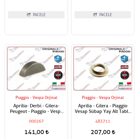
İNCELE
İNCELE
Piaggio - Vespa Orjinal
Piaggio - Vespa Orjinal
Aprilia- Derbi - Gilera-
Aprilia - Gilera - Piaggio
Peugeot - Piaggio - Vespa
Vesap Sübap Yay Alt Tabla
Krank Kaması
Adet Fiyatıdır
000267
483711
141,00
207,00