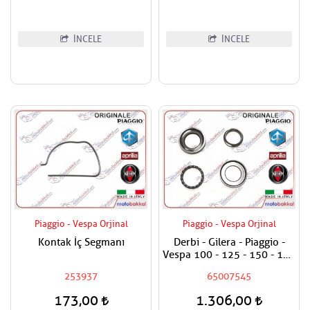
İNCELE
İNCELE
Piaggio - Vespa Orjinal
Piaggio - Vespa Orjinal
Kontak İç Segmanı
Derbi - Gilera - Piaggio -
Vespa 100 - 125 - 150 - 180
- 200 - 250 - 300 - 400
253937
65007545
Maşa Rulman Set Alt - Furş
Rulman Set Alt
173,00
1.306,00