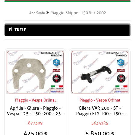
Piaggio Skipper 150 St / 2002
Ana Sayfa
FİLTRELE
Piaggio - Vespa Orjinal
Piaggio - Vespa Orjinal
Aprilia - Gilera - Piaggio -
Gilera VXR 200 - ST -
Vespa 125 - 150 -200 - 250
Piaggio FLY 100 - 150 -
- 300 Egzantrik Mili Ara
Skipper 150 St Küçük Motor
877309
56341R5
Hilali
Taşıma Demiri / Beşik
Demiri
425,00
5.850,00