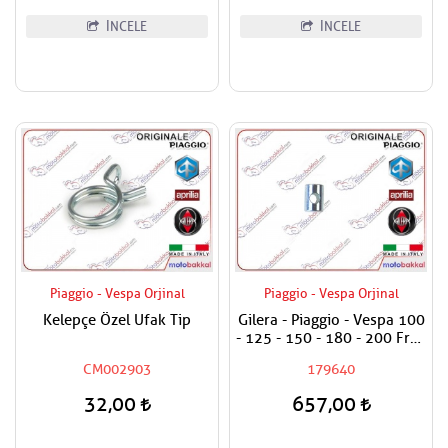
İNCELE
İNCELE
Piaggio - Vespa Orjinal
Piaggio - Vespa Orjinal
Kelepçe Özel Ufak Tip
Gilera - Piaggio - Vespa 100
- 125 - 150 - 180 - 200 Fren
Teli Ayar Somun Alt Burcu
CM002903
179640
32,00
657,00