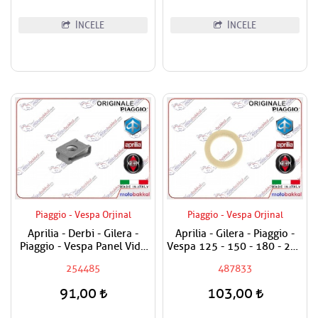
İNCELE
İNCELE
Piaggio - Vespa Orjinal
Piaggio - Vespa Orjinal
Aprilia - Derbi - Gilera -
Aprilia - Gilera - Piaggio -
Piaggio - Vespa Panel Vida
Vespa 125 - 150 - 180 - 200
Karşılığı 6mm
- 250 - 300 Egzantrik Mili
254485
487833
Ağırlık Plastiği
91,00
103,00