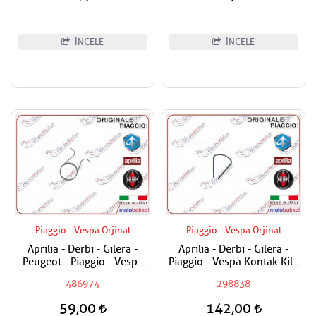
İNCELE
İNCELE
Piaggio - Vespa Orjinal
Piaggio - Vespa Orjinal
Aprilia - Derbi - Gilera -
Aprilia - Derbi - Gilera -
Peugeot - Piaggio - Vespa
Piaggio - Vespa Kontak Kilit
Egzantrik Levye Yayı
Segmanı Tüm Modeller
486974
298838
59,00
142,00