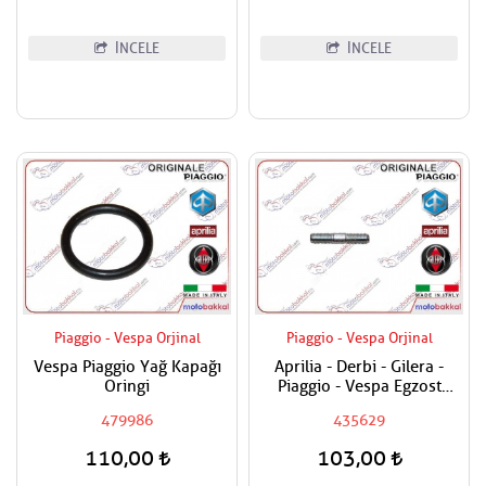
İNCELE
İNCELE
Piaggio - Vespa Orjinal
Piaggio - Vespa Orjinal
Vespa Piaggio Yağ Kapağı
Aprilia - Derbi - Gilera -
Oringi
Piaggio - Vespa Egzost
Manifold Saplaması Adet
479986
435629
Fiyatıdır
110,00
103,00