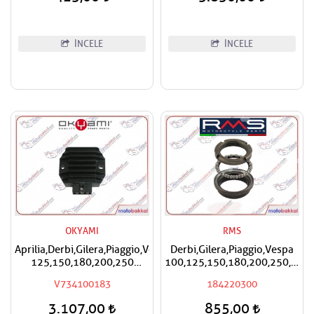
İNCELE
İNCELE
OKYAMI
RMS
Aprilia,Derbi,Gilera,Piaggio,Vespa
Derbi,Gilera,Piaggio,Vespa
125,150,180,200,250
100,125,150,180,200,250,300
Okyami Regülatör,Konjektör
RMS Furş Rulman Üst Ön
V734100183
184220300
Mesnet Maşa Bilyası
3.107,00
855,00