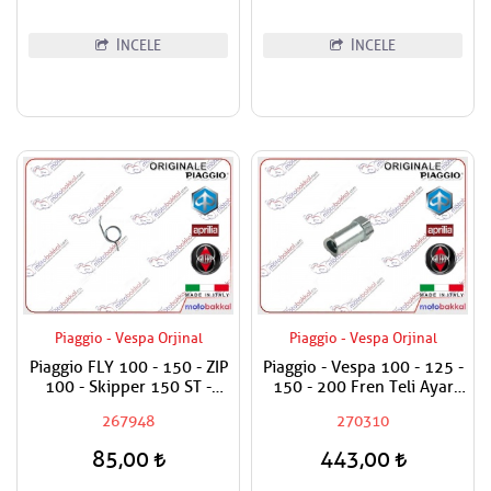
İNCELE
İNCELE
Piaggio - Vespa Orjinal
Piaggio - Vespa Orjinal
Piaggio FLY 100 - 150 - ZIP
Piaggio - Vespa 100 - 125 -
100 - Skipper 150 ST -
150 - 200 Fren Teli Ayar
Vespa ET4 150 - Primavera
Somunu
267948
270310
150 ie 3V Fren Kol Yayı
Adet Fiyatıdır
85,00
443,00