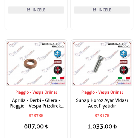
İNCELE
İNCELE
Piaggio - Vespa Orjinal
Piaggio - Vespa Orjinal
Aprilia - Derbi - Gilera -
Sübap Horoz Ayar Vidası
Piaggio - Vespa Prizdirekt
Adet Fiyatıdır
Keçesi / Şanzuman Keçesi
82878R
82817R
687,00
1.033,00