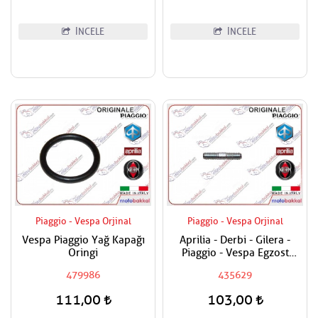
İNCELE
İNCELE
Piaggio - Vespa Orjinal
Piaggio - Vespa Orjinal
Vespa Piaggio Yağ Kapağı
Aprilia - Derbi - Gilera -
Oringi
Piaggio - Vespa Egzost
Manifold Saplaması Adet
479986
435629
Fiyatıdır
111,00
103,00