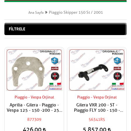
Piaggio Skipper 150 St / 2001
Ana Sayfa
FİLTRELE
Piaggio - Vespa Orjinal
Piaggio - Vespa Orjinal
Aprilia - Gilera - Piaggio -
Gilera VXR 200 - ST -
Vespa 125 - 150 -200 - 250
Piaggio FLY 100 - 150 -
- 300 Egzantrik Mili Ara
Skipper 150 St Küçük Motor
877309
56341R5
Hilali
Taşıma Demiri / Beşik
Demiri
426,00
5.857,00