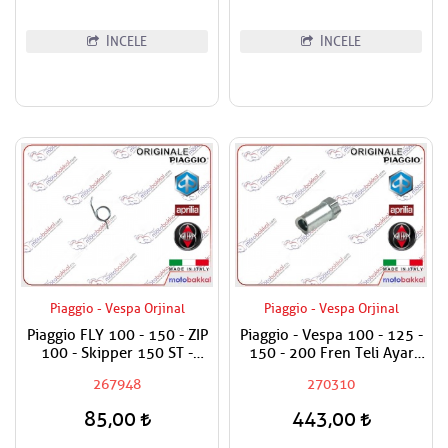
İNCELE
İNCELE
Piaggio - Vespa Orjinal
Piaggio - Vespa Orjinal
Piaggio FLY 100 - 150 - ZIP
Piaggio - Vespa 100 - 125 -
100 - Skipper 150 ST -
150 - 200 Fren Teli Ayar
Vespa ET4 150 - Primavera
Somunu
267948
270310
150 ie 3V Fren Kol Yayı
Adet Fiyatıdır
85,00
443,00