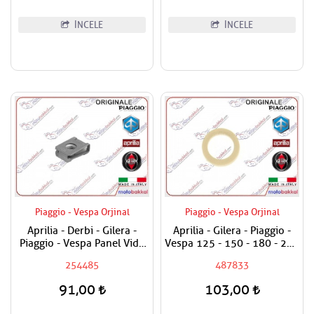
İNCELE
İNCELE
Piaggio - Vespa Orjinal
Piaggio - Vespa Orjinal
Aprilia - Derbi - Gilera -
Aprilia - Gilera - Piaggio -
Piaggio - Vespa Panel Vida
Vespa 125 - 150 - 180 - 200
Karşılığı 6mm
- 250 - 300 Egzantrik Mili
254485
487833
Ağırlık Plastiği
91,00
103,00