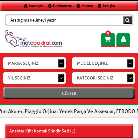
Anasayfa
Hakkımızda
Yardım
İletişim
0
MARKA SEÇİNİZ
MODEL SEÇİNİZ
YIL SEÇİNİZ
KATEGORİ SEÇİNİZ
GÖSTER
, Piaggio Orjinal Yedek Parça Ve Aksesuar, FERODO Fren Balatala
Anahtar Kilit Kontak Silndir Seti (1)