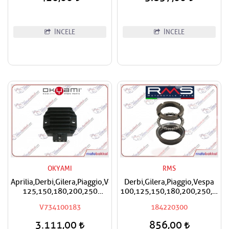
İNCELE
İNCELE
OKYAMI
RMS
Aprilia,Derbi,Gilera,Piaggio,Vespa
Derbi,Gilera,Piaggio,Vespa
125,150,180,200,250
100,125,150,180,200,250,300
Okyami Regülatör,Konjektör
RMS Furş Rulman Üst Ön
V734100183
184220300
Mesnet Maşa Bilyası
3.111,00
856,00