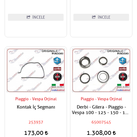
İNCELE
İNCELE
Piaggio - Vespa Orjinal
Piaggio - Vespa Orjinal
Kontak İç Segmanı
Derbi - Gilera - Piaggio -
Vespa 100 - 125 - 150 - 180
- 200 - 250 - 300 - 400
253937
65007545
Maşa Rulman Set Alt - Furş
Rulman Set Alt
173,00
1.308,00