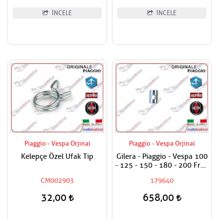
İNCELE
İNCELE
Piaggio - Vespa Orjinal
Piaggio - Vespa Orjinal
Kelepçe Özel Ufak Tip
Gilera - Piaggio - Vespa 100
- 125 - 150 - 180 - 200 Fren
Teli Ayar Somun Alt Burcu
CM002903
179640
32,00
658,00