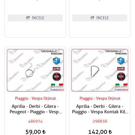
İNCELE
İNCELE
Piaggio - Vespa Orjinal
Piaggio - Vespa Orjinal
Aprilia - Derbi - Gilera -
Aprilia - Derbi - Gilera -
Peugeot - Piaggio - Vespa
Piaggio - Vespa Kontak Kilit
Egzantrik Levye Yayı
Segmanı Tüm Modeller
486974
298838
59,00
142,00