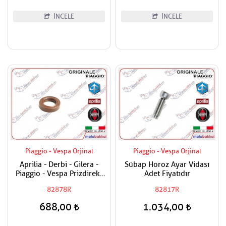
İNCELE
İNCELE
Piaggio - Vespa Orjinal
Piaggio - Vespa Orjinal
Aprilia - Derbi - Gilera -
Sübap Horoz Ayar Vidası
Piaggio - Vespa Prizdirekt
Adet Fiyatıdır
Keçesi / Şanzuman Keçesi
82878R
82817R
688,00
1.034,00