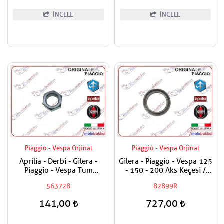
İNCELE
İNCELE
Piaggio - Vespa Orjinal
Piaggio - Vespa Orjinal
Aprilia - Derbi - Gilera -
Gilera - Piaggio - Vespa 125
Piaggio - Vespa Tüm
- 150 - 200 Aks Keçesi /
Modeller Aks Somunu /
Tekerlek Keçesi
563728
82899R
Tekerlek Somunu
141,00
727,00