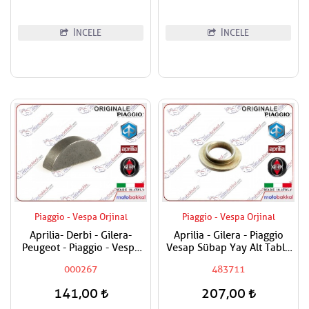
İNCELE
İNCELE
Piaggio - Vespa Orjinal
Piaggio - Vespa Orjinal
Aprilia- Derbi - Gilera-
Aprilia - Gilera - Piaggio
Peugeot - Piaggio - Vespa
Vesap Sübap Yay Alt Tabla
Krank Kaması
Adet Fiyatıdır
000267
483711
141,00
207,00