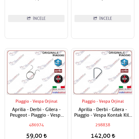
İNCELE
İNCELE
Piaggio - Vespa Orjinal
Piaggio - Vespa Orjinal
Aprilia - Derbi - Gilera -
Aprilia - Derbi - Gilera -
Peugeot - Piaggio - Vespa
Piaggio - Vespa Kontak Kilit
Egzantrik Levye Yayı
Segmanı Tüm Modeller
486974
298838
59,00
142,00