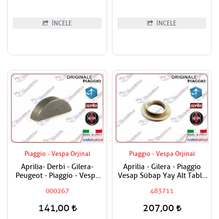
İNCELE
İNCELE
Piaggio - Vespa Orjinal
Piaggio - Vespa Orjinal
Aprilia- Derbi - Gilera-
Aprilia - Gilera - Piaggio
Peugeot - Piaggio - Vespa
Vesap Sübap Yay Alt Tabla
Krank Kaması
Adet Fiyatıdır
000267
483711
141,00
207,00