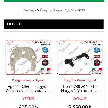
Piaggio Skipper 150 St / 2000
Ana Sayfa
FİLTRELE
Piaggio - Vespa Orjinal
Piaggio - Vespa Orjinal
Aprilia - Gilera - Piaggio -
Gilera VXR 200 - ST -
Vespa 125 - 150 -200 - 250
Piaggio FLY 100 - 150 -
- 300 Egzantrik Mili Ara
Skipper 150 St Küçük Motor
877309
56341R5
Hilali
Taşıma Demiri / Beşik
Demiri
425,00
5.850,00