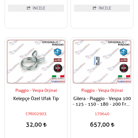
İNCELE
İNCELE
Piaggio - Vespa Orjinal
Piaggio - Vespa Orjinal
Kelepçe Özel Ufak Tip
Gilera - Piaggio - Vespa 100
- 125 - 150 - 180 - 200 Fren
Teli Ayar Somun Alt Burcu
CM002903
179640
32,00
657,00