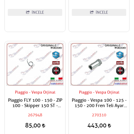
İNCELE
İNCELE
Piaggio - Vespa Orjinal
Piaggio - Vespa Orjinal
Piaggio FLY 100 - 150 - ZIP
Piaggio - Vespa 100 - 125 -
100 - Skipper 150 ST -
150 - 200 Fren Teli Ayar
Vespa ET4 150 - Primavera
Somunu
267948
270310
150 ie 3V Fren Kol Yayı
Adet Fiyatıdır
85,00
443,00