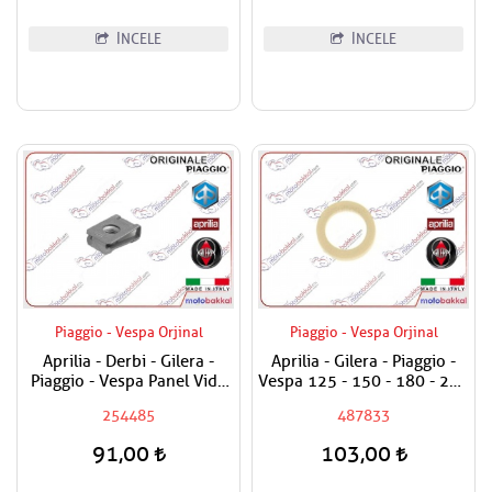
İNCELE
İNCELE
Piaggio - Vespa Orjinal
Piaggio - Vespa Orjinal
Aprilia - Derbi - Gilera -
Aprilia - Gilera - Piaggio -
Piaggio - Vespa Panel Vida
Vespa 125 - 150 - 180 - 200
Karşılığı 6mm
- 250 - 300 Egzantrik Mili
254485
487833
Ağırlık Plastiği
91,00
103,00