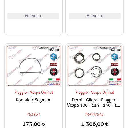
İNCELE
İNCELE
Piaggio - Vespa Orjinal
Piaggio - Vespa Orjinal
Kontak İç Segmanı
Derbi - Gilera - Piaggio -
Vespa 100 - 125 - 150 - 180
- 200 - 250 - 300 - 400
253937
65007545
Maşa Rulman Set Alt - Furş
Rulman Set Alt
173,00
1.306,00