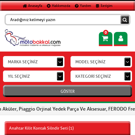
Anasayfa
Hakkımızda
Yardım
İletişim
0
MARKA SEÇİNİZ
MODEL SEÇİNİZ
YIL SEÇİNİZ
KATEGORİ SEÇİNİZ
GÖSTER
Piaggio Orjinal Yedek Parça Ve Aksesuar, FERODO Fren Balataları
Anahtar Kilit Kontak Silndir Seti (1)