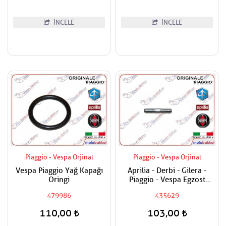
İNCELE
İNCELE
Piaggio - Vespa Orjinal
Piaggio - Vespa Orjinal
Vespa Piaggio Yağ Kapağı
Aprilia - Derbi - Gilera -
Oringi
Piaggio - Vespa Egzost
Manifold Saplaması Adet
479986
435629
Fiyatıdır
110,00
103,00