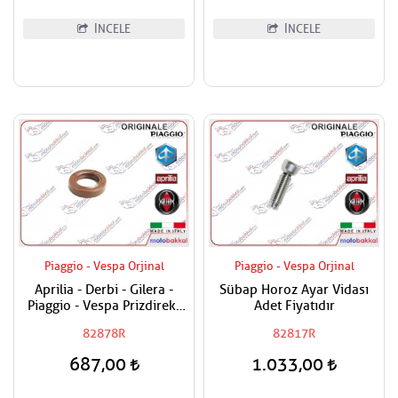
İNCELE
İNCELE
Piaggio - Vespa Orjinal
Piaggio - Vespa Orjinal
Aprilia - Derbi - Gilera -
Sübap Horoz Ayar Vidası
Piaggio - Vespa Prizdirekt
Adet Fiyatıdır
Keçesi / Şanzuman Keçesi
82878R
82817R
687,00
1.033,00