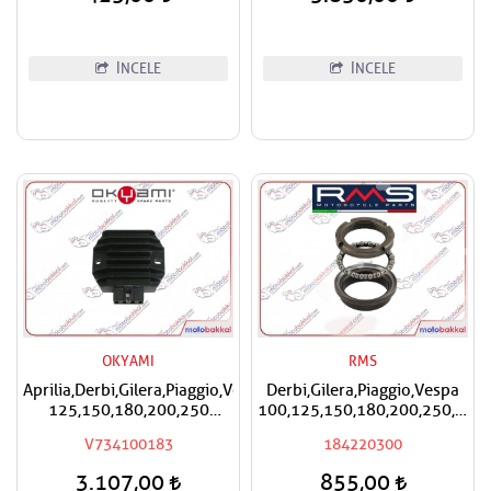
İNCELE
İNCELE
OKYAMI
RMS
Aprilia,Derbi,Gilera,Piaggio,Vespa
Derbi,Gilera,Piaggio,Vespa
125,150,180,200,250
100,125,150,180,200,250,300
Okyami Regülatör,Konjektör
RMS Furş Rulman Üst Ön
V734100183
184220300
Mesnet Maşa Bilyası
3.107,00
855,00