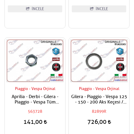
İNCELE
İNCELE
Piaggio - Vespa Orjinal
Piaggio - Vespa Orjinal
Aprilia - Derbi - Gilera -
Gilera - Piaggio - Vespa 125
Piaggio - Vespa Tüm
- 150 - 200 Aks Keçesi /
Modeller Aks Somunu /
Tekerlek Keçesi
563728
82899R
Tekerlek Somunu
141,00
726,00