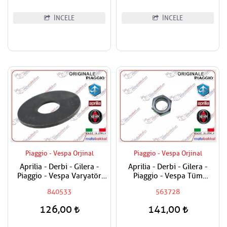
İNCELE
İNCELE
Piaggio - Vespa Orjinal
Piaggio - Vespa Orjinal
Aprilia - Derbi - Gilera -
Aprilia - Derbi - Gilera -
Piaggio - Vespa Varyatör
Piaggio - Vespa Tüm
Dişlisi Üst Pulu
Modeller Aks Somunu /
840533
563728
Tekerlek Somunu
126,00
141,00