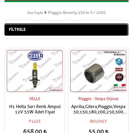
Piaggio Beverly 250 ie S / 2005
Ana Sayfa
FİLTRELE
HELLA
Piaggio - Vespa Orjinal
H1 Hella Sarı Renk Ampul
Aprilia,Gilera,Piaggio,Vespa
12V 55W Adet Fiyat
50,150,180,200,250,300
Silindir Kapak Burcu / Adet
P145S
B015957
Fiyatıdır
658,00
55,00