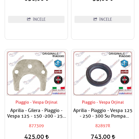
İNCELE
İNCELE
Piaggio - Vespa Orjinal
Piaggio - Vespa Orjinal
Aprilia - Gilera - Piaggio -
Aprilia - Piaggio - Vespa 125
Vespa 125 - 150 -200 - 250
- 250 - 300 Su Pompa
- 300 Egzantrik Mili Ara
Keçesi
877309
82897R
Hilali
425,00
743,00