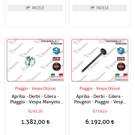
İNCELE
İNCELE
Piaggio - Vespa Orjinal
Piaggio - Vespa Orjinal
Aprilia - Derbi - Gilera -
Aprilia - Derbi - Gilera -
Piaggio - Vespa Manyeto
Peugeot - Piaggio - Vespa
Göbek Özel Somunu
250-300 Egzost Sübabı
82952R
873840
Adet Fiyat
1.382,00
6.192,00