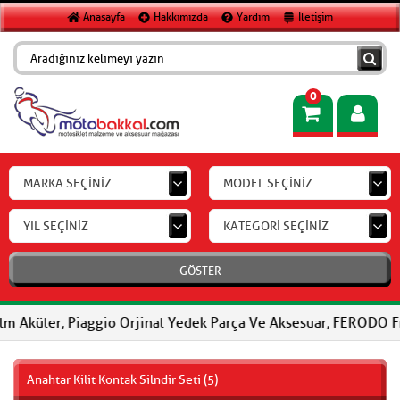
Anasayfa
Hakkımızda
Yardım
İletişim
0
MARKA SEÇİNİZ
MODEL SEÇİNİZ
YIL SEÇİNİZ
KATEGORİ SEÇİNİZ
GÖSTER
, Piaggio Orjinal Yedek Parça Ve Aksesuar, FERODO Fren Balatala
Anahtar Kilit Kontak Silndir Seti (5)