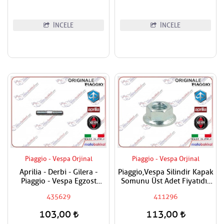
İNCELE
İNCELE
Piaggio - Vespa Orjinal
Piaggio - Vespa Orjinal
Aprilia - Derbi - Gilera -
Piaggio,Vespa Silindir Kapak
Piaggio - Vespa Egzost
Somunu Üst Adet Fiyatıdır
Manifold Saplaması Adet
Metrik 8
435629
411296
Fiyatıdır
103,00
113,00