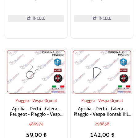
İNCELE
İNCELE
Piaggio - Vespa Orjinal
Piaggio - Vespa Orjinal
Aprilia - Derbi - Gilera -
Aprilia - Derbi - Gilera -
Peugeot - Piaggio - Vespa
Piaggio - Vespa Kontak Kilit
Egzantrik Levye Yayı
Segmanı Tüm Modeller
486974
298838
59,00
142,00