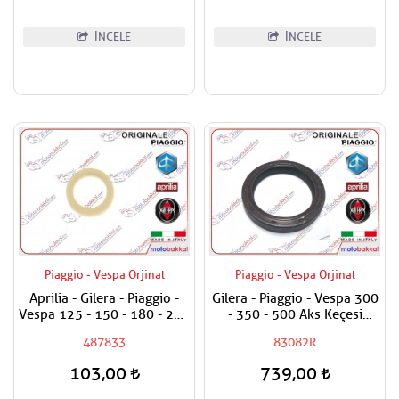
İNCELE
İNCELE
Piaggio - Vespa Orjinal
Piaggio - Vespa Orjinal
Aprilia - Gilera - Piaggio -
Gilera - Piaggio - Vespa 300
Vespa 125 - 150 - 180 - 200
- 350 - 500 Aks Keçesi
- 250 - 300 Egzantrik Mili
38x50x7
487833
83082R
Ağırlık Plastiği
103,00
739,00