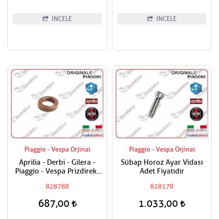
İNCELE
İNCELE
Piaggio - Vespa Orjinal
Piaggio - Vespa Orjinal
Aprilia - Derbi - Gilera -
Sübap Horoz Ayar Vidası
Piaggio - Vespa Prizdirekt
Adet Fiyatıdır
Keçesi / Şanzuman Keçesi
82878R
82817R
687,00
1.033,00