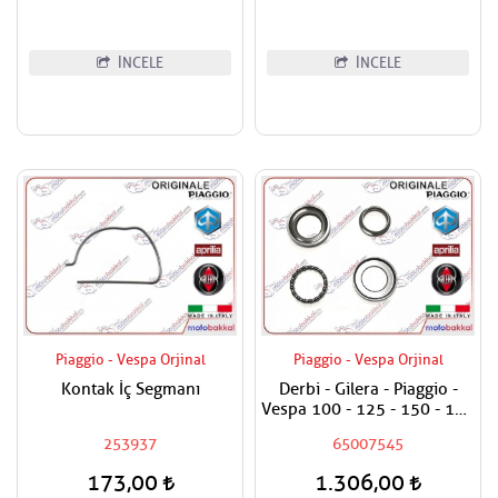
İNCELE
İNCELE
Piaggio - Vespa Orjinal
Piaggio - Vespa Orjinal
Kontak İç Segmanı
Derbi - Gilera - Piaggio -
Vespa 100 - 125 - 150 - 180
- 200 - 250 - 300 - 400
253937
65007545
Maşa Rulman Set Alt - Furş
Rulman Set Alt
173,00
1.306,00