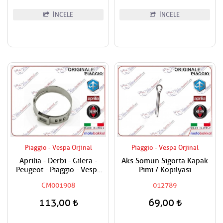
İNCELE
İNCELE
Piaggio - Vespa Orjinal
Piaggio - Vespa Orjinal
Aprilia - Derbi - Gilera -
Aks Somun Sigorta Kapak
Peugeot - Piaggio - Vespa
Pimi / Kopilyası
Tüm Modeller Hortum
CM001908
012789
Kelepçesi
113,00
69,00