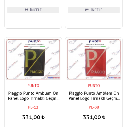
İNCELE
İNCELE
PUNTO
PUNTO
Piaggio Punto Amblem Ön
Piaggio Punto Amblem Ön
Panel Logo Tırnaklı Geçme
Panel Logo Tırnaklı Geçme
Üzerine Yapışan Tip Siyah-
Üzerine Yapışan Tip Kırmızı-
PL-12
PL-08
Sarı
Gümüş
331,00
331,00