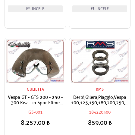
İNCELE
İNCELE
GULIETTA
RMS
Vespa GT - GTS 200 - 250 -
Derbi,Gilera,Piaggio,Vespa
300 Kısa Tip Spor Füme
100,125,150,180,200,250,300
Siperlik
RMS Furş Rulman Üst Ön
GS-001
184220300
Mesnet Maşa Bilyası
8.257,00
859,00