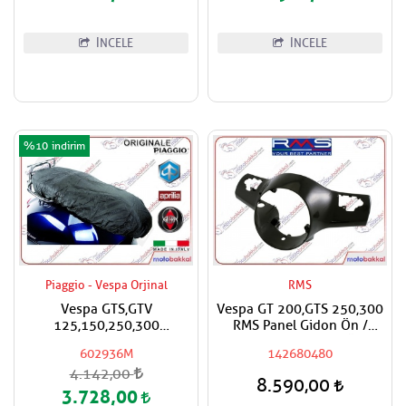
İNCELE
İNCELE
%10
Piaggio - Vespa Orjinal
RMS
Vespa GTS,GTV
Vespa GT 200,GTS 250,300
125,150,250,300
RMS Panel Gidon Ön /
Super,Super Sport Yağmur
Direksiyon Paneli Ön
602936M
142680480
Geçirmez Sele Koruyucu
Boyasız
4.142,00
Örtü Kılıf
8.590,00
3.728,00