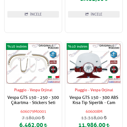
İNCELE
İNCELE
%10
%10
Piaggio - Vespa Orjinal
Piaggio - Vespa Orjinal
Vespa GTS 150 - 250 - 300
Vespa GTS 150 - 300 ABS
Çıkartma - Stickers Seti
Kısa Tip Siperlik - Cam
606079M0001
606008M
7.180,00
13.318,00
6.462,00
11.986,00