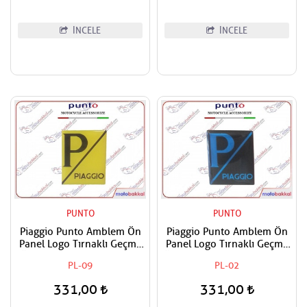
İNCELE
İNCELE
PUNTO
PUNTO
Piaggio Punto Amblem Ön
Piaggio Punto Amblem Ön
Panel Logo Tırnaklı Geçme
Panel Logo Tırnaklı Geçme
Üzerine Yapışan Tip Sarı -
Üzerine Yapışan Tip Siyah -
PL-09
PL-02
Siyah
Mavi
331,00
331,00