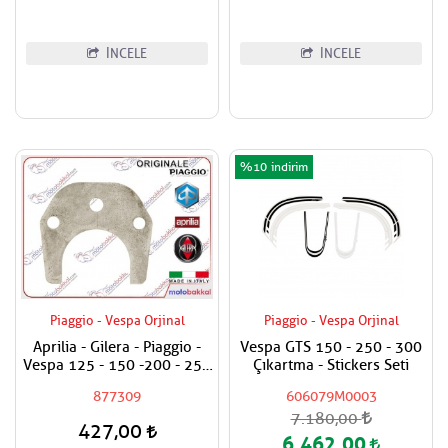
İNCELE
İNCELE
%10
Piaggio - Vespa Orjinal
Piaggio - Vespa Orjinal
Aprilia - Gilera - Piaggio -
Vespa GTS 150 - 250 - 300
Vespa 125 - 150 -200 - 250
Çıkartma - Stickers Seti
- 300 Egzantrik Mili Ara
877309
606079M0003
Hilali
7.180,00
427,00
6.462,00