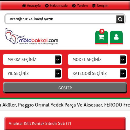
Anasayfa
Hakkımızda
Yardım
İletişim
0
MARKA SEÇİNİZ
MODEL SEÇİNİZ
YIL SEÇİNİZ
KATEGORİ SEÇİNİZ
GÖSTER
Piaggio Orjinal Yedek Parça Ve Aksesuar, FERODO Fren Balataları,
Anahtar Kilit Kontak Silndir Seti (7)