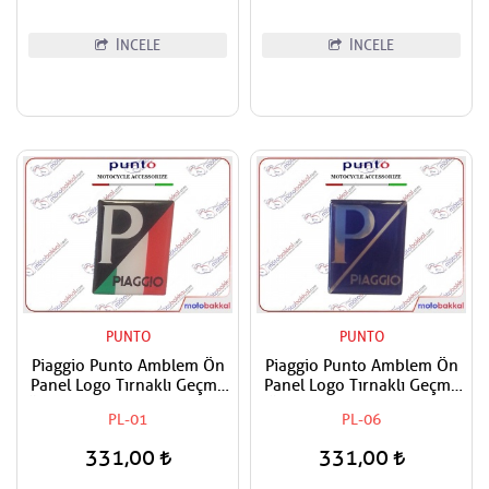
İNCELE
İNCELE
PUNTO
PUNTO
Piaggio Punto Amblem Ön
Piaggio Punto Amblem Ön
Panel Logo Tırnaklı Geçme
Panel Logo Tırnaklı Geçme
Üzerine Yapışan Tip İtaiyan
Üzerine Yapışan Tip Gece
PL-01
PL-06
Bayrak Renkleri
mavi-Gümüş
331,00
331,00