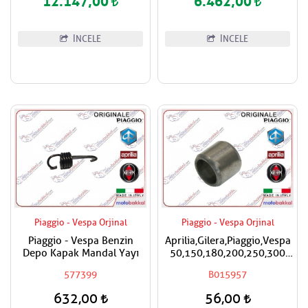
12.147,00
6.462,00
İNCELE
İNCELE
Piaggio - Vespa Orjinal
Piaggio - Vespa Orjinal
Piaggio - Vespa Benzin
Aprilia,Gilera,Piaggio,Vespa
Depo Kapak Mandal Yayı
50,150,180,200,250,300
Silindir Kapak Burcu / Adet
577399
B015957
Fiyatıdır
632,00
56,00