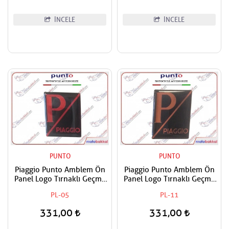
İNCELE
İNCELE
PUNTO
PUNTO
Piaggio Punto Amblem Ön
Piaggio Punto Amblem Ön
Panel Logo Tırnaklı Geçme
Panel Logo Tırnaklı Geçme
Üzerine Yapışan Tip Siyah-
Üzerine Yapışan Tip siyah-
PL-05
PL-11
Kırmızı
Oranj
331,00
331,00