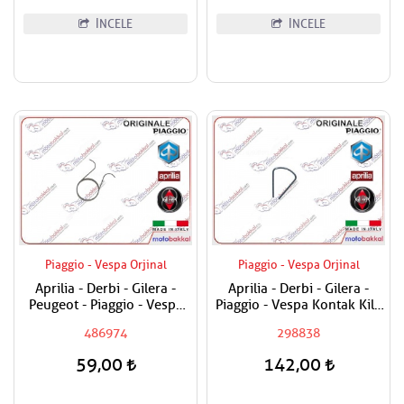
İNCELE
İNCELE
Piaggio - Vespa Orjinal
Piaggio - Vespa Orjinal
Aprilia - Derbi - Gilera -
Aprilia - Derbi - Gilera -
Peugeot - Piaggio - Vespa
Piaggio - Vespa Kontak Kilit
Egzantrik Levye Yayı
Segmanı Tüm Modeller
486974
298838
59,00
142,00