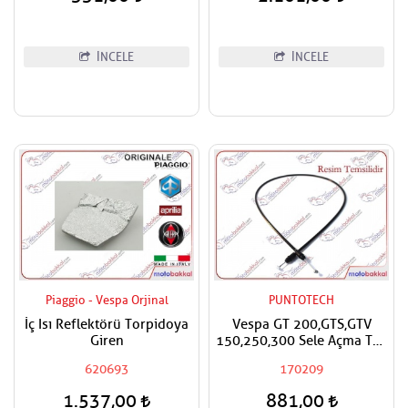
İNCELE
İNCELE
Piaggio - Vespa Orjinal
PUNTOTECH
İç Isı Reflektörü Torpidoya
Vespa GT 200,GTS,GTV
Giren
150,250,300 Sele Açma Teli
Arka,İç Dış
620693
170209
1.537,00
881,00