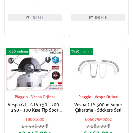
İNCELE
İNCELE
%10
%10
Piaggio - Vespa Orjinal
Piaggio - Vespa Orjinal
Vespa GT - GTS 150 - 200 -
Vespa GTS 300 ie Super
250 - 300 Kısa Tip Spor
Çıkartma - Stickers Seti
Füme Siperlik
1B001600
606079M0002
13.496,00
7.180,00