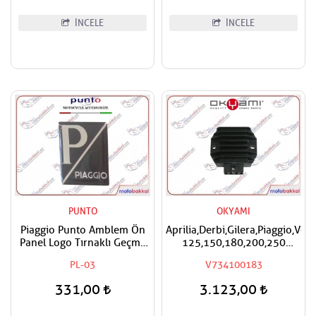
İNCELE
İNCELE
PUNTO
OKYAMI
Piaggio Punto Amblem Ön
Aprilia,Derbi,Gilera,Piaggio,Ves
Panel Logo Tırnaklı Geçme
125,150,180,200,250
Üzerine Yapışan Tip Siyah -
Okyami Regülatör,Konjektör
PL-03
V734100183
Gri
331,00
3.123,00