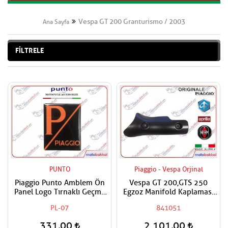
Vespa GT 200 Granturismo / 2003
Ana Sayfa
FİLTRELE
PUNTO
Piaggio - Vespa Orjinal
Piaggio Punto Amblem Ön
Vespa GT 200,GTS 250
Panel Logo Tırnaklı Geçme
Egzoz Manifold Kaplaması
Üzerine Yapışan Tip Mat
Muhafazası
PL-07
841051
Turuncu-siyah
331,00
2.101,00