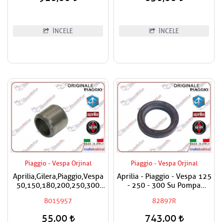
İNCELE
İNCELE
Piaggio - Vespa Orjinal
Piaggio - Vespa Orjinal
Aprilia,Gilera,Piaggio,Vespa
Aprilia - Piaggio - Vespa 125
50,150,180,200,250,300
- 250 - 300 Su Pompa
Silindir Kapak Burcu / Adet
Keçesi
B015957
82897R
Fiyatıdır
55,00
743,00