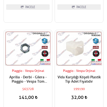
İNCELE
İNCELE
Piaggio - Vespa Orjinal
Piaggio - Vespa Orjinal
Aprilia - Derbi - Gilera -
Vida Karşılığı Köşeli Plastik
Piaggio - Vespa Tüm
Tip Adet Fiyatıdır
Modeller Aks Somunu /
563728
199190
Tekerlek Somunu
141,00
32,00