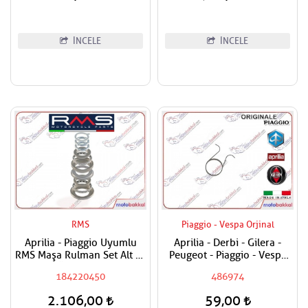
İNCELE
İNCELE
RMS
Piaggio - Vespa Orjinal
Aprilia - Piaggio Uyumlu
Aprilia - Derbi - Gilera -
RMS Maşa Rulman Set Alt ve
Peugeot - Piaggio - Vespa
Üst Takım
Egzantrik Levye Yayı
184220450
486974
2.106,00
59,00