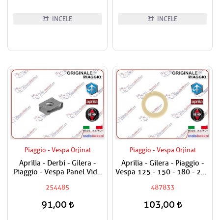
İNCELE
İNCELE
Piaggio - Vespa Orjinal
Piaggio - Vespa Orjinal
Aprilia - Derbi - Gilera -
Aprilia - Gilera - Piaggio -
Piaggio - Vespa Panel Vida
Vespa 125 - 150 - 180 - 200
Karşılığı 6mm
- 250 - 300 Egzantrik Mili
254485
487833
Ağırlık Plastiği
91,00
103,00