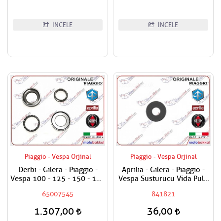
İNCELE
İNCELE
Piaggio - Vespa Orjinal
Piaggio - Vespa Orjinal
Derbi - Gilera - Piaggio -
Aprilia - Gilera - Piaggio -
Vespa 100 - 125 - 150 - 180
Vespa Susturucu Vida Pulu
- 200 - 250 - 300 - 400
Adet Fiyatı
65007545
841821
Maşa Rulman Set Alt - Furş
Rulman Set Alt
1.307,00
36,00