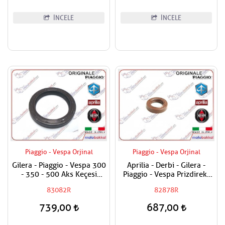
İNCELE
İNCELE
Piaggio - Vespa Orjinal
Piaggio - Vespa Orjinal
Gilera - Piaggio - Vespa 300
Aprilia - Derbi - Gilera -
- 350 - 500 Aks Keçesi
Piaggio - Vespa Prizdirekt
38x50x7
Keçesi / Şanzuman Keçesi
83082R
82878R
739,00
687,00