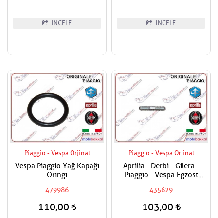
İNCELE
İNCELE
Piaggio - Vespa Orjinal
Piaggio - Vespa Orjinal
Vespa Piaggio Yağ Kapağı
Aprilia - Derbi - Gilera -
Oringi
Piaggio - Vespa Egzost
Manifold Saplaması Adet
479986
435629
Fiyatıdır
110,00
103,00