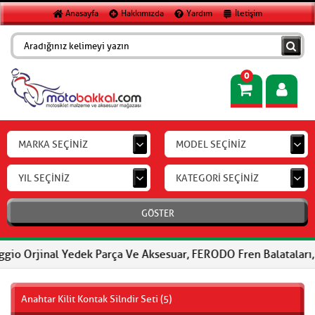
Anasayfa
Hakkımızda
Yardım
İletişim
0
MARKA SEÇİNİZ
MODEL SEÇİNİZ
YIL SEÇİNİZ
KATEGORİ SEÇİNİZ
GÖSTER
al Yedek Parça Ve Aksesuar, FERODO Fren Balataları, FERODO Debr
Anahtar Kilit Kontak Silndir Seti (5)