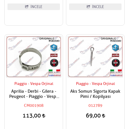
İNCELE
İNCELE
Piaggio - Vespa Orjinal
Piaggio - Vespa Orjinal
Aprilia - Derbi - Gilera -
Aks Somun Sigorta Kapak
Peugeot - Piaggio - Vespa
Pimi / Kopilyası
Tüm Modeller Hortum
CM001908
012789
Kelepçesi
113,00
69,00