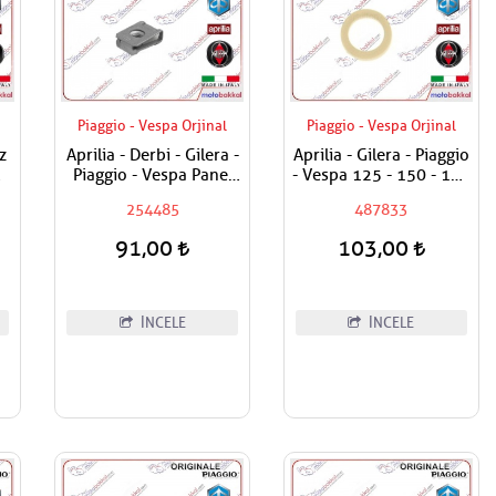
Piaggio - Vespa Orjinal
Piaggio - Vespa Orjinal
z
Aprilia - Derbi - Gilera -
Aprilia - Gilera - Piaggio
Piaggio - Vespa Panel
- Vespa 125 - 150 - 180
Vida Karşılığı 6mm
- 200 - 250 - 300
254485
487833
Egzantrik Mili Ağırlık
Plastiği
91,00
103,00
İNCELE
İNCELE