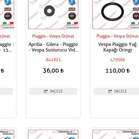
rjinal
Piaggio - Vespa Orjinal
Piaggio - Vespa Orjinal
iaggio -
Aprilia - Gilera - Piaggio
Vespa Piaggio Yağ
- 150 -
- Vespa Susturucu Vida
Kapağı Oringi
- 300 -
Pulu Adet Fiyatı
841821
479986
n Set
 Set Alt
0
36,00
110,00
İNCELE
İNCELE