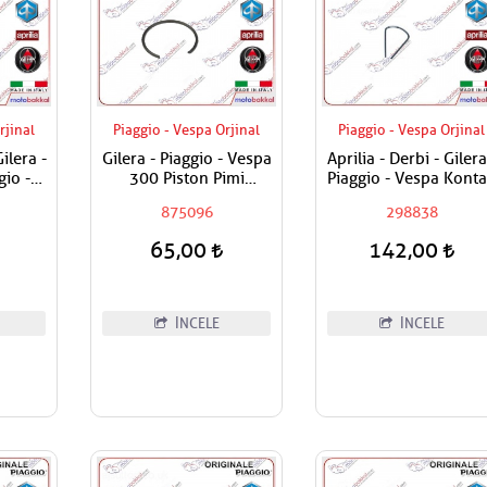
rjinal
Piaggio - Vespa Orjinal
Piaggio - Vespa Orjinal
Gilera -
Gilera - Piaggio - Vespa
Aprilia - Derbi - Gilera
gio -
300 Piston Pimi
Piaggio - Vespa Kont
 Levye
Sekmanı / Adet Fiyatı
Kilit Segmanı Tüm
875096
298838
Modeller
65,00
142,00
İNCELE
İNCELE