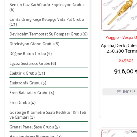
Benzin Gaz Karbüratör Enjeksiyon Grubu
(6)
Conta Oring Keçe Kelepçe Vida Pul Grubu
(13)
Devirdaim Termostat Su Pompası Grubu (6)
Piaggio - Vespa O
Direksiyon Gidon Grubu (8)
Aprilia,Derbi,Gil
250,300 Termo
Düğme Buton Grubu (5)
Hava Ayar Vi
845605
Egzoz Susturucu Grubu (6)
916,00
Elektirik Grubu (13)
Elektronik Grubu (5)
İNCELE
Fren Balataları Grubu (4)
Fren Grubu (4)
Gösterge Kilometre Saati Rediktör Km Teli
ve Camları (1)
Grenaj Panel Şase Grubu (5)
Havalandırma Elemanları (2)