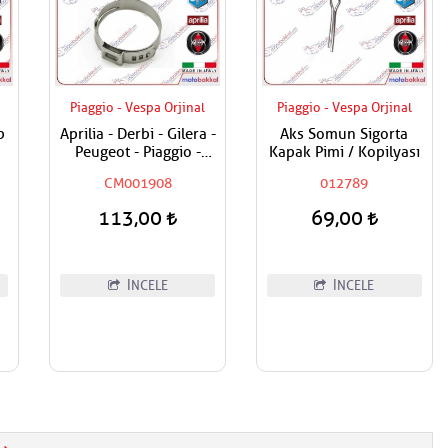
Piaggio - Vespa Orjinal
Piaggio - Vespa Orjinal
p
Aprilia - Derbi - Gilera -
Aks Somun Sigorta
Peugeot - Piaggio -
Kapak Pimi / Kopilyası
Vespa Tüm Modeller
CM001908
012789
Hortum Kelepçesi
113,00
69,00
İNCELE
İNCELE