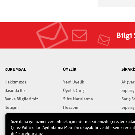
Bilgi
KURUMSAL
ÜYELİK
SİPARİ
Hakkımızda
Yeni Üyelik
Alışver
Basında Biz
Üyelik Girişi
Sipariş
Banka Bilgilerimiz
Şifre Hatırlatma
Satış 
İletişim
Hesabım
Sipariş
Favorilerim
Gizlili
Size daha iyi hizmet verebilmek için internet sitemizde çerezler kulla
Yardım
Çerez Politikaları Aydınlatma Metni’ni okuyabilir ve dilerseniz tercihl
değiştirebilirsiniz.