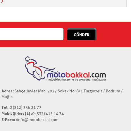
GÖNDER
Adres :
Bahçelievler Mah. 7027 Sokak No: 8/1 Turgutreis / Bodrum /
Muğla
Tel :
0 (212) 356 21 77
Mobil Şirket (1) :
0 (532) 415 14 34
E-Posta :
info@motobakkal.com