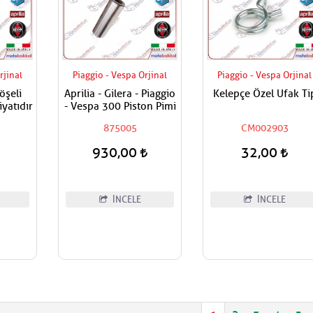
rjinal
Piaggio - Vespa Orjinal
Piaggio - Vespa Orjinal
öşeli
Aprilia - Gilera - Piaggio
Kelepçe Özel Ufak Ti
iyatıdır
- Vespa 300 Piston Pimi
875005
CM002903
930,00
32,00
İNCELE
İNCELE