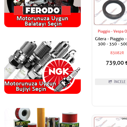
Piaggio - Vespa O
Gilera - Piaggio 
300 - 350 - 50
Keçesi 38x5
83082R
739,00
İNCELE