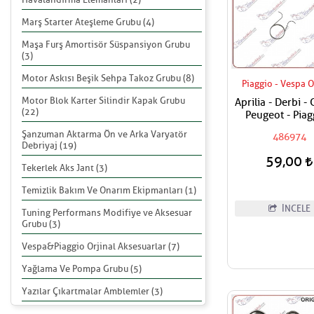
Marş Starter Ateşleme Grubu (4)
Maşa Furş Amortisör Süspansiyon Grubu
(3)
Motor Askısı Beşik Sehpa Takoz Grubu (8)
Piaggio - Vespa O
Motor Blok Karter Silindir Kapak Grubu
Aprilia - Derbi - 
(22)
Peugeot - Piag
Vespa Egzantrik
Şanzuman Aktarma Ön ve Arka Varyatör
486974
Yayı
Debriyaj (19)
59,00
Tekerlek Aks Jant (3)
Temizlik Bakım Ve Onarım Ekipmanları (1)
İNCELE
Tuning Performans Modifiye ve Aksesuar
Grubu (3)
Vespa&Piaggio Orjinal Aksesuarlar (7)
Yağlama Ve Pompa Grubu (5)
Yazılar Çıkartmalar Amblemler (3)