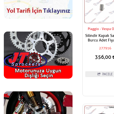
Piaggio - Vespa O
Silindir Kapak 
Burcu Adet Fiya
277916
356,00
İNCELE