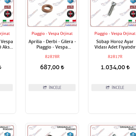
rjinal
Piaggio - Vespa Orjinal
Piaggio - Vespa Orjinal
- Vespa
Aprilia - Derbi - Gilera -
Sübap Horoz Ayar
0 Aks
Piaggio - Vespa
Vidası Adet Fiyatıdır
0x7
Prizdirekt Keçesi /
82878R
82817R
Şanzuman Keçesi
687,00
1.034,00
İNCELE
İNCELE