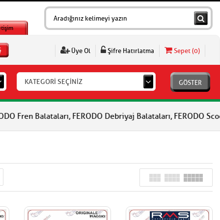
etişim
Ş
Üye Ol
Şifre Hatırlatma
Sepet (
0
)
KATEGORİ SEÇİNİZ
GÖSTER
ları, FERODO Debriyaj Balataları, FERODO Scooter Debriyaj Balata