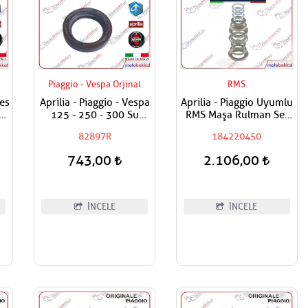
Piaggio - Vespa Orjinal
RMS
Vespa
Aprilia - Piaggio - Vespa
Aprilia - Piaggio Uyumlu
300
125 - 250 - 300 Su
RMS Maşa Rulman Set
/
Pompa Keçesi
Alt ve Üst Takım
82897R
184220450
743,00
2.106,00
İNCELE
İNCELE