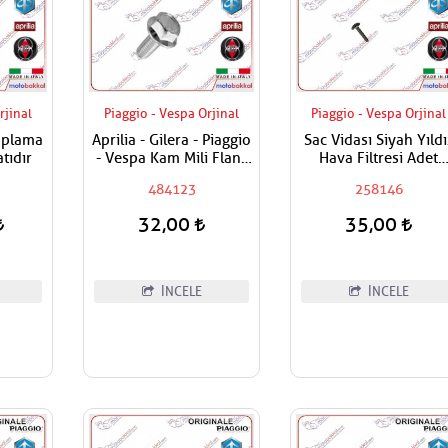
rjinal
Piaggio - Vespa Orjinal
Piaggio - Vespa Orjinal
Saplama
Aprilia - Gilera - Piaggio
Sac Vidası Siyah Yıldı
tıdır
- Vespa Kam Mili Flanş
Hava Filtresi Adet
Civatası
Fiyatıdır
484123
258146
32,00
35,00
İNCELE
İNCELE