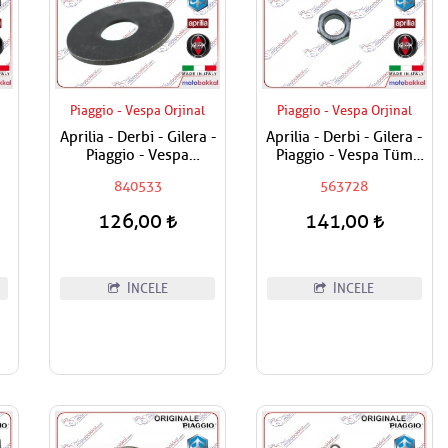
Piaggio - Vespa Orjinal
Piaggio - Vespa Orjinal
Aprilia - Derbi - Gilera -
Aprilia - Derbi - Gilera -
Piaggio - Vespa
Piaggio - Vespa Tüm
Varyatör Dişlisi Üst Pulu
Modeller Aks Somunu /
840533
563728
Tekerlek Somunu
126,00
141,00
İNCELE
İNCELE