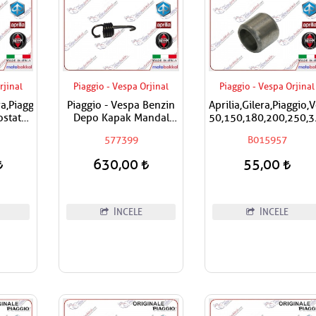
rjinal
Piaggio - Vespa Orjinal
Piaggio - Vespa Orjinal
era,Piaggio,Vespa
Piaggio - Vespa Benzin
Aprilia,Gilera,Piaggio,
stat
Depo Kapak Mandal
50,150,180,200,250,
dası
Yayı
Silindir Kapak Burcu 
577399
B015957
Adet Fiyatıdır
630,00
55,00
İNCELE
İNCELE