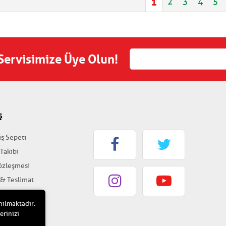
1
2
3
4
5
 Servisimize Üye Olun!
Ş
iş Sepeti
 Takibi
Sözleşmesi
 & Teslimat
k & Güvenlik
nılmaktadır.
erinizi