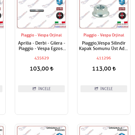
Piaggio - Vespa Orjinal
Piaggio - Vespa Orjinal
Aprilia - Derbi - Gilera -
Piaggio,Vespa Silindir
Piaggio - Vespa Egzost
Kapak Somunu Üst Adet
Manifold Saplaması
Fiyatıdır Metrik 8
435629
411296
Adet Fiyatıdır
103,00
113,00
İNCELE
İNCELE