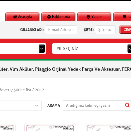
Anasayfa
Hakkımızda
Yardım
İl
KULLANICI ADI :
ŞİFRE :
GİRİ
YIL SEÇİNİZ
er, Piaggio Orjinal Yedek Parça Ve Aksesuar, FERODO Fren Balata
Beverly 300 ie Rst / 2012
ARAMA