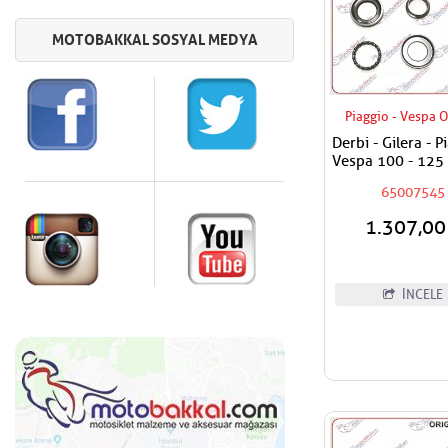
Piaggio - Vespa O
Derbi - Gilera - P
Vespa 100 - 125 
180 - 200 - 250 
65007545
400 Maşa Rulma
Alt - Furş Rulman
1.307,0
İNCELE