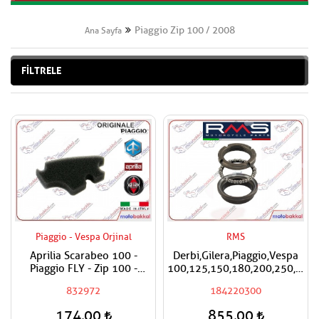
Piaggio Zip 100 / 2008
Ana Sayfa
FİLTRELE
Piaggio - Vespa Orjinal
RMS
Aprilia Scarabeo 100 -
Derbi,Gilera,Piaggio,Vespa
Piaggio FLY - Zip 100 -
100,125,150,180,200,250,300
Vespa Primavera 50 İkinci
RMS Furş Rulman Üst Ön
832972
184220300
Hava Filtresi
Mesnet Maşa Bilyası
174,00
855,00