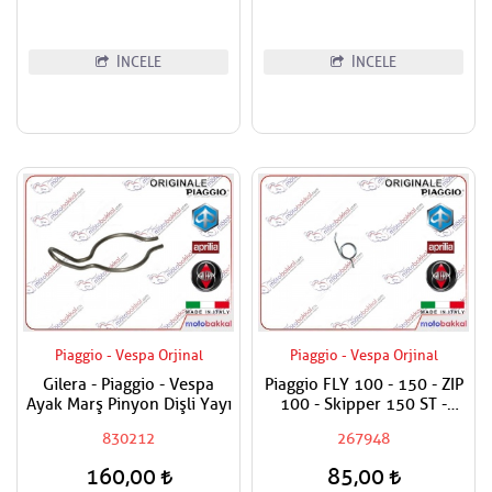
İNCELE
İNCELE
Piaggio - Vespa Orjinal
Piaggio - Vespa Orjinal
Gilera - Piaggio - Vespa
Piaggio FLY 100 - 150 - ZIP
Ayak Marş Pinyon Dişli Yayı
100 - Skipper 150 ST -
Vespa ET4 150 - Primavera
830212
267948
150 ie 3V Fren Kol Yayı
Adet Fiyatıdır
160,00
85,00