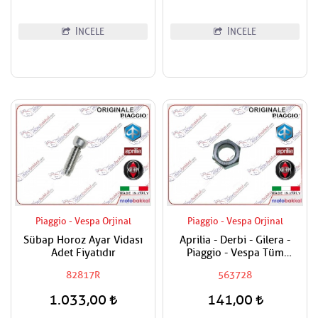
İNCELE
İNCELE
Piaggio - Vespa Orjinal
Piaggio - Vespa Orjinal
Sübap Horoz Ayar Vidası
Aprilia - Derbi - Gilera -
Adet Fiyatıdır
Piaggio - Vespa Tüm
Modeller Aks Somunu /
82817R
563728
Tekerlek Somunu
1.033,00
141,00