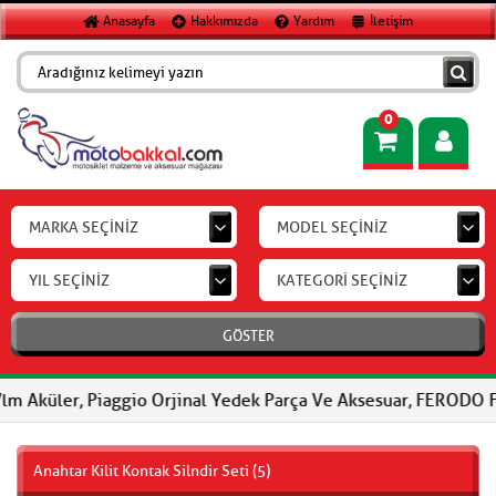
Anasayfa
Hakkımızda
Yardım
İletişim
0
MARKA SEÇİNİZ
MODEL SEÇİNİZ
YIL SEÇİNİZ
KATEGORİ SEÇİNİZ
GÖSTER
, Piaggio Orjinal Yedek Parça Ve Aksesuar, FERODO Fren Balatala
Anahtar Kilit Kontak Silndir Seti (5)