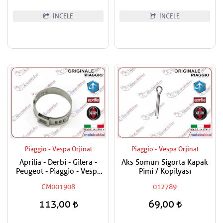
İNCELE
İNCELE
Piaggio - Vespa Orjinal
Piaggio - Vespa Orjinal
Aprilia - Derbi - Gilera -
Aks Somun Sigorta Kapak
Peugeot - Piaggio - Vespa
Pimi / Kopilyası
Tüm Modeller Hortum
CM001908
012789
Kelepçesi
113,00
69,00