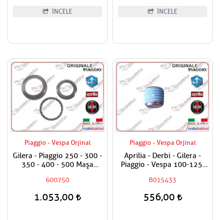
İNCELE
İNCELE
Piaggio - Vespa Orjinal
Piaggio - Vespa Orjinal
Gilera - Piaggio 250 - 300 -
Aprilia - Derbi - Gilera -
350 - 400 - 500 Maşa
Piaggio - Vespa 100-125-
Rulman Set Üst / Furş
150-180-200-250-300-400-
600750
B015433
Rulman Set Üst
500-800-850 Karter Tapası
1.053,00
556,00