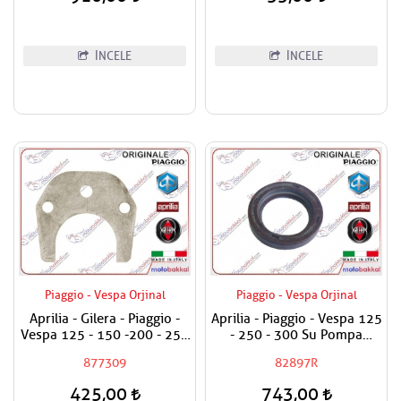
İNCELE
İNCELE
Piaggio - Vespa Orjinal
Piaggio - Vespa Orjinal
Aprilia - Gilera - Piaggio -
Aprilia - Piaggio - Vespa 125
Vespa 125 - 150 -200 - 250
- 250 - 300 Su Pompa
- 300 Egzantrik Mili Ara
Keçesi
877309
82897R
Hilali
425,00
743,00