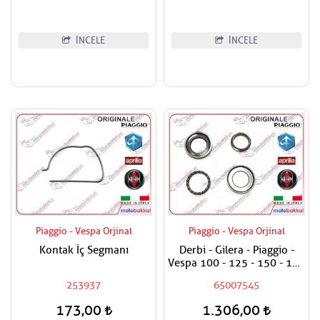
İNCELE
İNCELE
Piaggio - Vespa Orjinal
Piaggio - Vespa Orjinal
Kontak İç Segmanı
Derbi - Gilera - Piaggio -
Vespa 100 - 125 - 150 - 180
- 200 - 250 - 300 - 400
253937
65007545
Maşa Rulman Set Alt - Furş
Rulman Set Alt
173,00
1.306,00