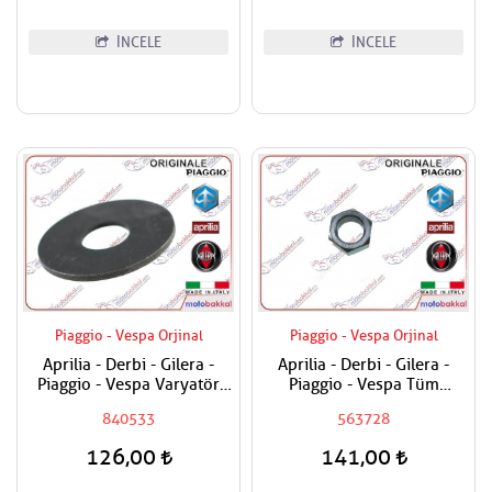
İNCELE
İNCELE
Piaggio - Vespa Orjinal
Piaggio - Vespa Orjinal
Aprilia - Derbi - Gilera -
Aprilia - Derbi - Gilera -
Piaggio - Vespa Varyatör
Piaggio - Vespa Tüm
Dişlisi Üst Pulu
Modeller Aks Somunu /
840533
563728
Tekerlek Somunu
126,00
141,00