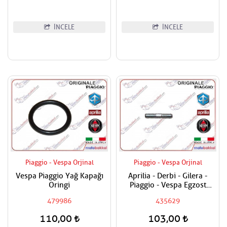
İNCELE
İNCELE
Piaggio - Vespa Orjinal
Piaggio - Vespa Orjinal
Vespa Piaggio Yağ Kapağı
Aprilia - Derbi - Gilera -
Oringi
Piaggio - Vespa Egzost
Manifold Saplaması Adet
479986
435629
Fiyatıdır
110,00
103,00