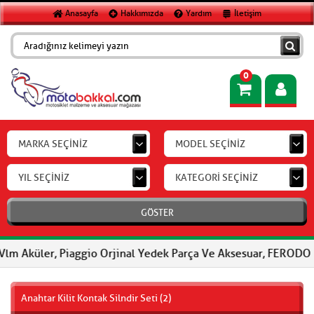
Anasayfa
Hakkımızda
Yardım
İletişim
0
MARKA SEÇİNİZ
MODEL SEÇİNİZ
YIL SEÇİNİZ
KATEGORİ SEÇİNİZ
GÖSTER
er, Piaggio Orjinal Yedek Parça Ve Aksesuar, FERODO Fren Balatal
Anahtar Kilit Kontak Silndir Seti (2)