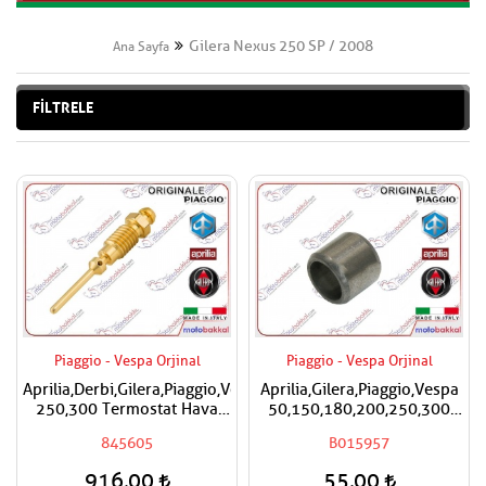
Gilera Nexus 250 SP / 2008
Ana Sayfa
FİLTRELE
Piaggio - Vespa Orjinal
Piaggio - Vespa Orjinal
Aprilia,Derbi,Gilera,Piaggio,Vespa
Aprilia,Gilera,Piaggio,Vespa
250,300 Termostat Hava
50,150,180,200,250,300
Ayar Vidası
Silindir Kapak Burcu / Adet
845605
B015957
Fiyatıdır
916,00
55,00