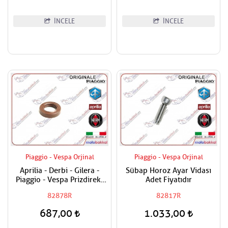
İNCELE
İNCELE
Piaggio - Vespa Orjinal
Piaggio - Vespa Orjinal
Aprilia - Derbi - Gilera -
Sübap Horoz Ayar Vidası
Piaggio - Vespa Prizdirekt
Adet Fiyatıdır
Keçesi / Şanzuman Keçesi
82878R
82817R
687,00
1.033,00