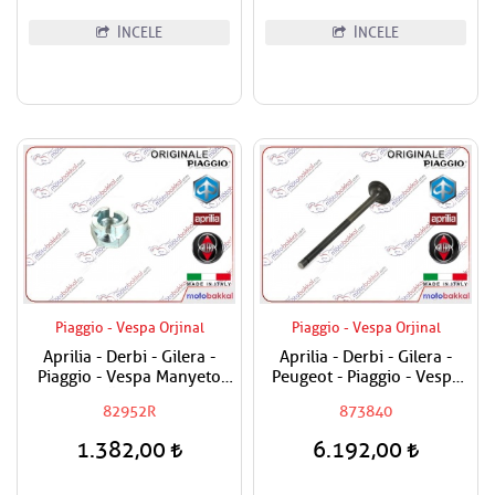
İNCELE
İNCELE
Piaggio - Vespa Orjinal
Piaggio - Vespa Orjinal
Aprilia - Derbi - Gilera -
Aprilia - Derbi - Gilera -
Piaggio - Vespa Manyeto
Peugeot - Piaggio - Vespa
Göbek Özel Somunu
250-300 Egzost Sübabı
82952R
873840
Adet Fiyat
1.382,00
6.192,00