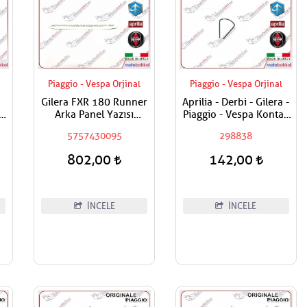
Piaggio - Vespa Orjinal
Piaggio - Vespa Orjinal
Gilera FXR 180 Runner
Aprilia - Derbi - Gilera -
S
Arka Panel Yazısı
Piaggio - Vespa Kontak
Sticker
Kilit Segmanı Tüm
5757430095
298838
Modeller
802,00
142,00
İNCELE
İNCELE