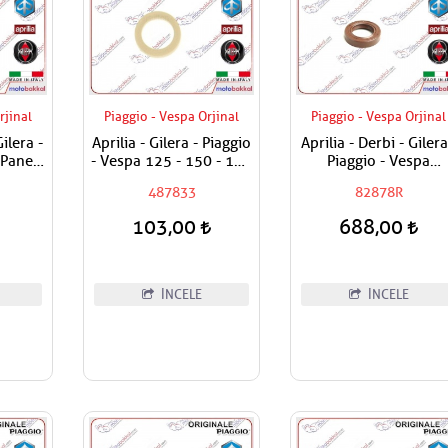
rjinal
Piaggio - Vespa Orjinal
Piaggio - Vespa Orjinal
Gilera -
Aprilia - Gilera - Piaggio
Aprilia - Derbi - Gilera
 Panel
- Vespa 125 - 150 - 180
Piaggio - Vespa
 6mm
- 200 - 250 - 300
Prizdirekt Keçesi /
487833
82878R
Egzantrik Mili Ağırlık
Şanzuman Keçesi
Plastiği
103,00
688,00
İNCELE
İNCELE