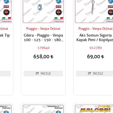
rjinal
Piaggio - Vespa Orjinal
Piaggio - Vespa Orjinal
ak Tip
Gilera - Piaggio - Vespa
Aks Somun Sigorta
100 - 125 - 150 - 180 -
Kapak Pimi / Kopilyas
200 Fren Teli Ayar
179640
012789
Somun Alt Burcu
658,00
69,00
İNCELE
İNCELE