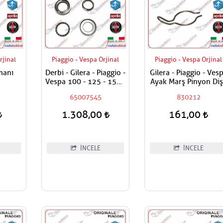
rjinal
Piaggio - Vespa Orjinal
Piaggio - Vespa Orjinal
manı
Derbi - Gilera - Piaggio -
Gilera - Piaggio - Ves
Vespa 100 - 125 - 150 -
Ayak Marş Pinyon Diş
180 - 200 - 250 - 300 -
Yayı
65007545
830212
400 Maşa Rulman Set
Alt - Furş Rulman Set Alt
1.308,00
161,00
İNCELE
İNCELE