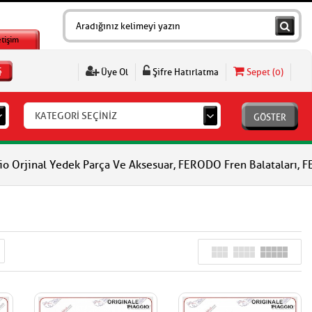
etişim
Ş
Üye Ol
Şifre Hatırlatma
Sepet (
0
)
KATEGORİ SEÇİNİZ
GÖSTER
Yedek Parça Ve Aksesuar, FERODO Fren Balataları, FERODO Debriyaj