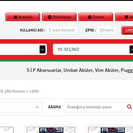
Anasayfa
Hakkımızda
Yardım
İl
KULLANICI ADI :
ŞİFRE :
GİRİ
YIL SEÇİNİZ
S.İ.P Aksesuarlar, Unibat Aküler, Vlm Aküler, Piaggio Orjinal 
XR 180 Runner / 1999
ARAMA