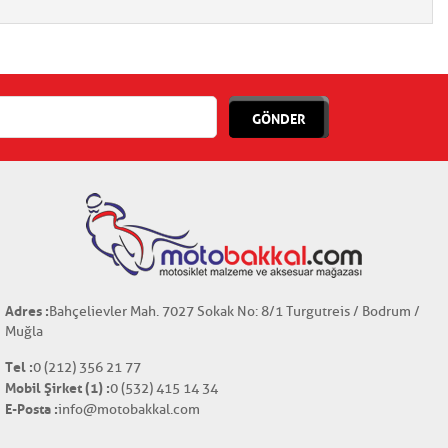
GÖNDER
Adres :
Bahçelievler Mah. 7027 Sokak No: 8/1 Turgutreis / Bodrum /
Muğla
Tel :
0 (212) 356 21 77
Mobil Şirket (1) :
0 (532) 415 14 34
E-Posta :
info@motobakkal.com