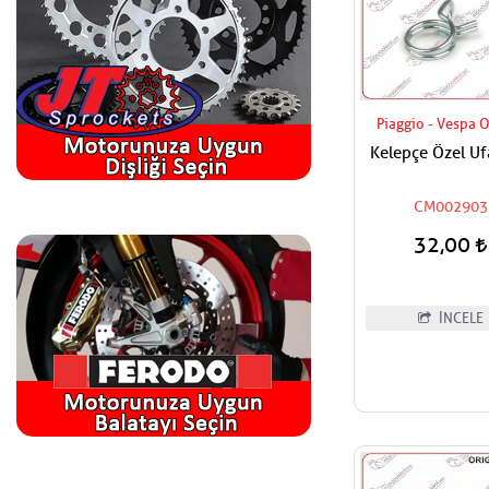
Piaggio - Vespa O
Kelepçe Özel Uf
CM002903
32,00
İNCELE