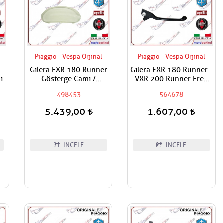
Piaggio - Vespa Orjinal
Piaggio - Vespa Orjinal
Gilera FXR 180 Runner
Gilera FXR 180 Runner -
ı
Gösterge Camı /
VXR 200 Runner Fren
Kilometre Saat Camı
Kolu / Fren Maneti Sağ -
498453
564678
Sol Adet
5.439,00
1.607,00
İNCELE
İNCELE