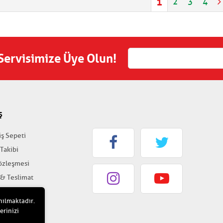
1
2
3
4
 Servisimize Üye Olun!
Ş
iş Sepeti
 Takibi
Sözleşmesi
 & Teslimat
k & Güvenlik
nılmaktadır.
erinizi