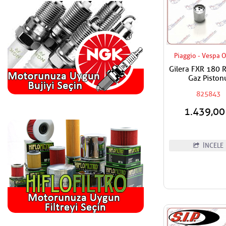
Piaggio - Vespa O
Gilera FXR 180 
Gaz Piston
825843
1.439,0
İNCELE