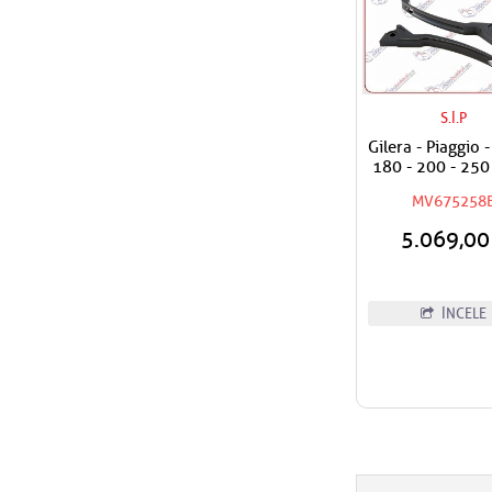
S.İ.P
Gilera - Piaggio 
180 - 200 - 250
Siyah Sport M
MV675258
Takım
5.069,0
İNCELE