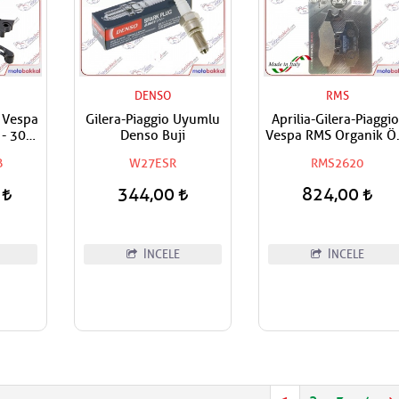
DENSO
RMS
- Vespa
Gilera-Piaggio Uyumlu
Aprilia-Gilera-Piaggio
 - 300
Denso Buji
Vespa RMS Organik Ö
anet
Arka Fren Balatası
B
W27ESR
RMS2620
0
344,00
824,00
İNCELE
İNCELE