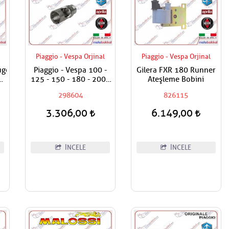
Piaggio - Vespa Orjinal
Piaggio - Vespa Orjinal
eugeot,Piaggio,Vespa
Piaggio - Vespa 100 -
Gilera FXR 180 Runner
0
125 - 150 - 180 - 200 -
Ateşleme Bobini
250 - 300 - 400 Kontak
298604
826115
Kilit Yuva Demiri
3.306,00
6.149,00
İNCELE
İNCELE