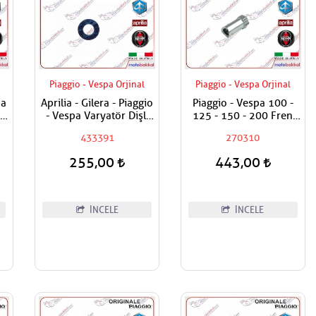
Piaggio - Vespa Orjinal
Piaggio - Vespa Orjinal
pa
Aprilia - Gilera - Piaggio
Piaggio - Vespa 100 -
li
- Vespa Varyatör Dişli
125 - 150 - 200 Fren
Üst Pulu
Teli Ayar Somunu
433391
270310
255,00
443,00
İNCELE
İNCELE