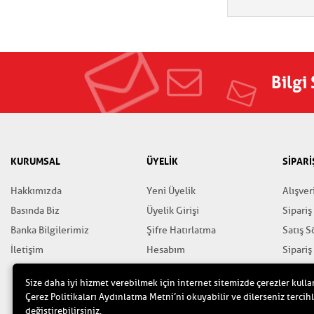
Bilgi
KURUMSAL
ÜYELİK
SİPARİ
Hakkımızda
Yeni Üyelik
Alışver
Basında Biz
Üyelik Girişi
Sipariş
Banka Bilgilerimiz
Şifre Hatırlatma
Satış 
İletişim
Hesabım
Sipariş
Favorilerim
Gizlili
Size daha iyi hizmet verebilmek için internet sitemizde çerezler kulla
Yardım
Çerez Politikaları Aydınlatma Metni’ni okuyabilir ve dilerseniz tercihl
değiştirebilirsiniz.