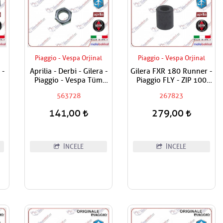
Piaggio - Vespa Orjinal
Piaggio - Vespa Orjinal
 -
Aprilia - Derbi - Gilera -
Gilera FXR 180 Runner -
Piaggio - Vespa Tüm
Piaggio FLY - ZIP 100
Modeller Aks Somunu /
Motor Bağlantı Takoz
563728
267823
Tekerlek Somunu
Lastiği
141,00
279,00
İNCELE
İNCELE