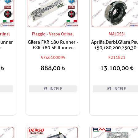
rjinal
Piaggio - Vespa Orjinal
MALOSSI
Runner
Gilera FXR 180 Runner -
Aprilia,Derbi,Gilera,P
u
FXR 180 SP Runner
150,180,200,250,30
Çıkartma
Malossi Performans
5746100095
5211821
Debriyaj Balatası
0
888,00
13.100,00
İNCELE
İNCELE