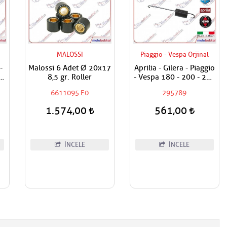
MALOSSI
Piaggio - Vespa Orjinal
-
Malossi 6 Adet Ø 20x17
Aprilia - Gilera - Piaggio
n-
8,5 gr. Roller
- Vespa 180 - 200 - 250
- 300 - 350 - 400 - 500
6611095.E0
295789
- 800 - 850 Yan Sehpa
Yayı - Kısa Olan
1.574,00
561,00
İNCELE
İNCELE