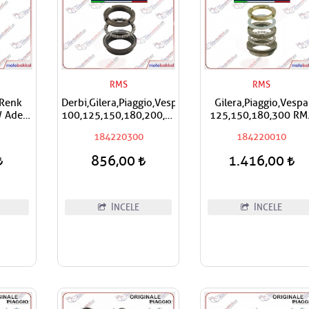
RMS
RMS
 Renk
Derbi,Gilera,Piaggio,Vespa
Gilera,Piaggio,Vespa
 Adet
100,125,150,180,200,250,300,400
125,150,180,300 RM
RMS Furş Rulman Üst
Furş Rulman Üst Ön
184220300
184220010
Ön Mesnet Maşa Bilyası
Mesnet Maşa Bilyası
856,00
1.416,00
İNCELE
İNCELE