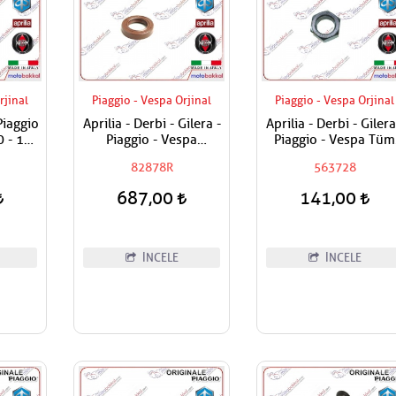
rjinal
Piaggio - Vespa Orjinal
Piaggio - Vespa Orjinal
 Piaggio
Aprilia - Derbi - Gilera -
Aprilia - Derbi - Gilera
0 - 180
Piaggio - Vespa
Piaggio - Vespa Tüm
 300
Prizdirekt Keçesi /
Modeller Aks Somunu
82878R
563728
ğırlık
Şanzuman Keçesi
Tekerlek Somunu
687,00
141,00
İNCELE
İNCELE