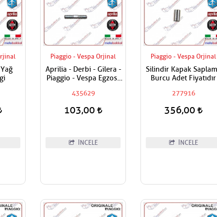
rjinal
Piaggio - Vespa Orjinal
Piaggio - Vespa Orjinal
 Yağ
Aprilia - Derbi - Gilera -
Silindir Kapak Sapla
gi
Piaggio - Vespa Egzost
Burcu Adet Fiyatıdır
Manifold Saplaması
435629
277916
Adet Fiyatıdır
103,00
356,00
İNCELE
İNCELE