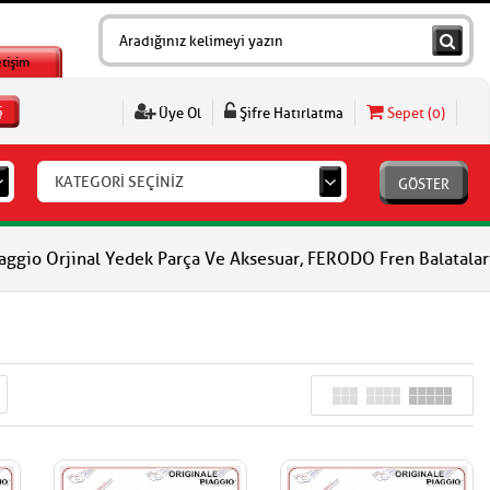
etişim
Ş
Üye Ol
Şifre Hatırlatma
Sepet (
0
)
KATEGORİ SEÇİNİZ
GÖSTER
nal Yedek Parça Ve Aksesuar, FERODO Fren Balataları, FERODO Debr