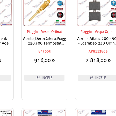
Piaggio - Vespa Orjinal
Piaggio - Vespa Orjinal
Renk
Aprilia,Derbi,Gilera,Piaggio,Vespa
Aprilia Atlatic 200 - 5
 Adet
250,300 Termostat
- Scarabeo 250 Orjin
Hava Ayar Vidası
Fren Balatası Arka
845605
AP8113869
916,00
2.818,00
İNCELE
İNCELE