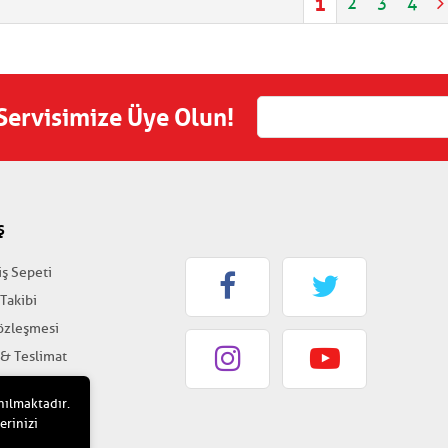
1
2
3
4
 Servisimize Üye Olun!
Ş
iş Sepeti
 Takibi
Sözleşmesi
 & Teslimat
k & Güvenlik
nılmaktadır.
erinizi