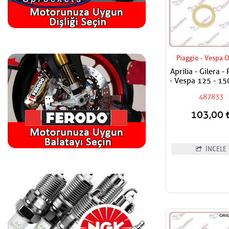
Piaggio - Vespa O
Aprilia - Gilera -
- Vespa 125 - 15
- 200 - 250 -
487833
Egzantrik Mili A
Plastiği
103,00
İNCELE