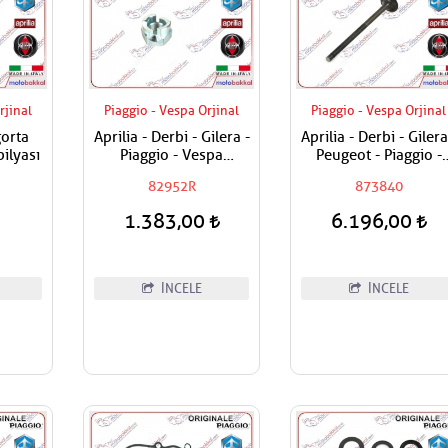
rjinal
Piaggio - Vespa Orjinal
Piaggio - Vespa Orjinal
orta
Aprilia - Derbi - Gilera -
Aprilia - Derbi - Gilera
ilyası
Piaggio - Vespa
Peugeot - Piaggio -
Manyeto Göbek Özel
Vespa 250-300 Egzos
82952R
873840
Somunu
Sübabı Adet Fiyat
1.383,00
6.196,00
İNCELE
İNCELE