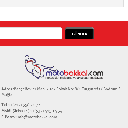
GÖNDER
Adres :
Bahçelievler Mah. 7027 Sokak No: 8/1 Turgutreis / Bodrum /
Muğla
Tel :
0 (212) 356 21 77
Mobil Şirket (1) :
0 (532) 415 14 34
E-Posta :
info@motobakkal.com