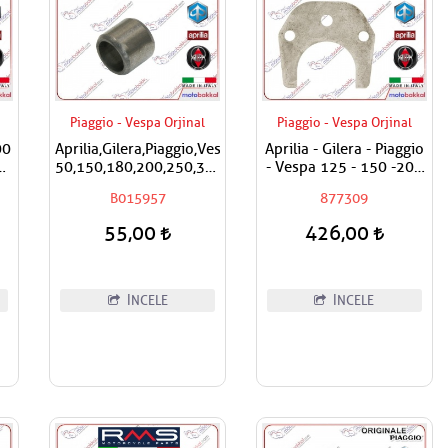
Piaggio - Vespa Orjinal
Piaggio - Vespa Orjinal
00
Aprilia,Gilera,Piaggio,Vespa
Aprilia - Gilera - Piaggio
al
50,150,180,200,250,300
- Vespa 125 - 150 -200
Silindir Kapak Burcu /
- 250 - 300 Egzantrik
B015957
877309
Adet Fiyatıdır
Mili Ara Hilali
55,00
426,00
İNCELE
İNCELE