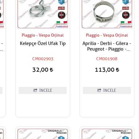
Piaggio - Vespa Orjinal
Piaggio - Vespa Orjinal
 -
Kelepçe Özel Ufak Tip
Aprilia - Derbi - Gilera -
Peugeot - Piaggio -
 /
Vespa Tüm Modeller
CM002903
CM001908
Hortum Kelepçesi
32,00
113,00
İNCELE
İNCELE