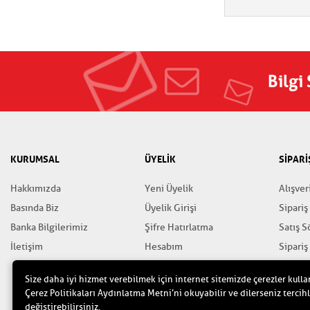
Bilgi
KURUMSAL
ÜYELİK
SİPARİ
Hakkımızda
Yeni Üyelik
Alışver
Basında Biz
Üyelik Girişi
Sipariş
Banka Bilgilerimiz
Şifre Hatırlatma
Satış 
İletişim
Hesabım
Sipariş
Favorilerim
Gizlili
Size daha iyi hizmet verebilmek için internet sitemizde çerezler kulla
Yardım
Çerez Politikaları Aydınlatma Metni’ni okuyabilir ve dilerseniz tercihl
değiştirebilirsiniz.