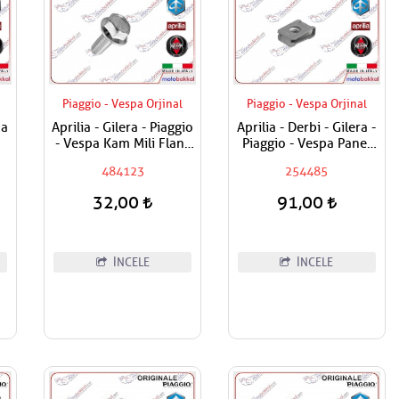
Piaggio - Vespa Orjinal
Piaggio - Vespa Orjinal
ma
Aprilia - Gilera - Piaggio
Aprilia - Derbi - Gilera -
- Vespa Kam Mili Flanş
Piaggio - Vespa Panel
Civatası
Vida Karşılığı 6mm
484123
254485
32,00
91,00
İNCELE
İNCELE