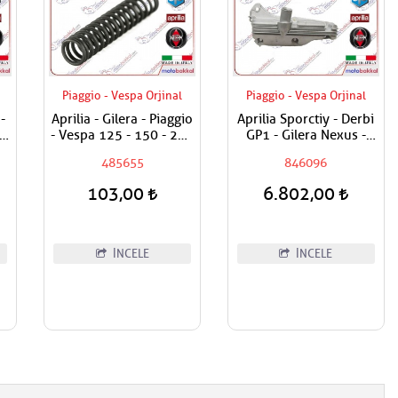
Piaggio - Vespa Orjinal
Piaggio - Vespa Orjinal
-
Aprilia - Gilera - Piaggio
Aprilia Sporctiy - Derbi
- Vespa 125 - 150 - 200
GP1 - Gilera Nexus -
rş
- 250 - 300 - 350 - 400
Piaggio Beverly - MP3 -
485655
846096
- 500 Yağ Basınç Sübap
X7 - X8 - X EVO -
Yayı
Carnaby - Vespa GTS -
103,00
6.802,00
GTV - Super Sport 250 -
300 Yağ Kapak Paneli
İNCELE
İNCELE