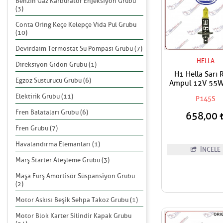
Benzin Gaz Karbüratör Enjeksiyon Grubu
(3)
Conta Oring Keçe Kelepçe Vida Pul Grubu
(10)
Devirdaim Termostat Su Pompası Grubu (7)
HELLA
Direksiyon Gidon Grubu (1)
H1 Hella Sarı 
Egzoz Susturucu Grubu (6)
Ampul 12V 55W
Fiyat
Elektirik Grubu (11)
P145S
Fren Balataları Grubu (6)
658,00
Fren Grubu (7)
Havalandırma Elemanları (1)
İNCELE
Marş Starter Ateşleme Grubu (3)
Maşa Furş Amortisör Süspansiyon Grubu
(2)
Motor Askısı Beşik Sehpa Takoz Grubu (1)
Motor Blok Karter Silindir Kapak Grubu