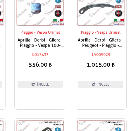
Piaggio - Vespa Orjinal
Piaggio - Vespa Orjinal
 -
Aprilia - Derbi - Gilera -
Aprilia - Derbi - Gilera -
Piaggio - Vespa 100-
Peugeot - Piaggio -
t
125-150-180-200-250-
Vespa 250 - 300 Seyyar
B015433
1A005929
300-400-500-800-850
Egzantrik Zincir Papucu
Karter Tapası
556,00
1.015,00
İNCELE
İNCELE