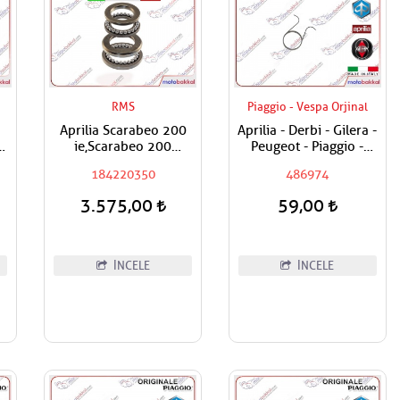
RMS
Piaggio - Vespa Orjinal
Aprilia Scarabeo 200
Aprilia - Derbi - Gilera -
k
ie,Scarabeo 200
Peugeot - Piaggio -
sı
Karb.,Sportcity,Scarabeo
Vespa Egzantrik Levye
184220350
486974
250,Atlantic 500 RMS
Yayı
Furş Rulman Seti / Maşa
3.575,00
59,00
Rulman Set
İNCELE
İNCELE