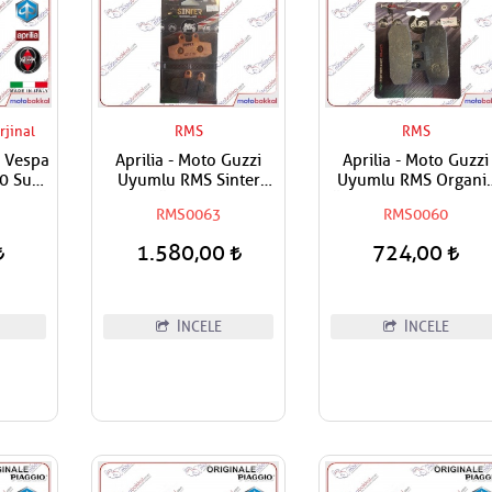
rjinal
RMS
RMS
- Vespa
Aprilia - Moto Guzzi
Aprilia - Moto Guzzi
00 Su
Uyumlu RMS Sinter
Uyumlu RMS Organi
si
Metal Ön - Arka Fren
Ön - Arka Fren Balata
RMS0063
RMS0060
Balatası
1.580,00
724,00
İNCELE
İNCELE