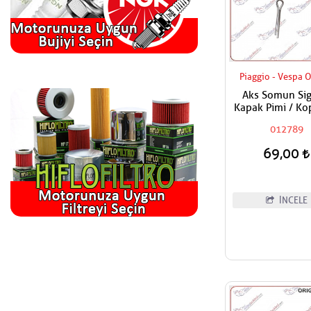
Piaggio - Vespa O
Aks Somun Sig
Kapak Pimi / Kop
012789
69,00
İNCELE