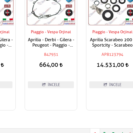
rjinal
Piaggio - Vespa Orjinal
Piaggio - Vespa Orjinal
Gilera -
Aprilia - Derbi - Gilera -
Aprilia Scarabeo 200 
gio -
Peugeot - Piaggio -
Sportcity - Scarabeo
- 250 -
Vespa 250 - 300
250 - Atlantic 500 Fu
847931
AP8123794
z Pimi
Şanzuman Contası
Rulman Seti / Maşa
Rulman Set
0
664,00
14.531,00
İNCELE
İNCELE