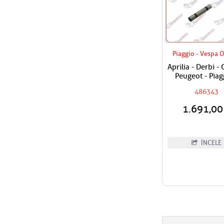
Piaggio - Vespa O
Aprilia - Derbi - 
Peugeot - Piag
Vespa180 - 200 
486343
300 Sübap Horo
1.691,0
İNCELE