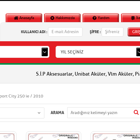
Anasayfa
Hakkımızda
Yardım
İl
KULLANICI ADI :
ŞİFRE :
GİRİ
YIL SEÇİNİZ
S.İ.P Aksesuarlar, Unibat Aküler, Vlm Aküler, Piaggio Orji
Sport City 250 ie / 2010
ARAMA