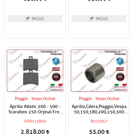
İNCELE
İNCELE
Piaggio - Vespa Orjinal
Piaggio - Vespa Orjinal
Aprilia Atlatic 200 - 500 -
Aprilia,Gilera,Piaggio,Vespa
Scarabeo 250 Orjinal Fren
50,150,180,200,250,300
Balatası Arka
Silindir Kapak Burcu / Adet
AP8113869
B015957
Fiyatıdır
2.818,00
55,00