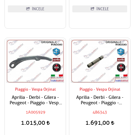
İNCELE
İNCELE
Piaggio - Vespa Orjinal
Piaggio - Vespa Orjinal
Aprilia - Derbi - Gilera -
Aprilia - Derbi - Gilera -
Peugeot - Piaggio - Vespa
Peugeot - Piaggio -
250 - 300 Seyyar Egzantrik
Vespa180 - 200 - 250 - 300
1A005929
486343
Zincir Papucu
Sübap Horoz Pimi
1.015,00
1.691,00