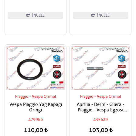
İNCELE
İNCELE
Piaggio - Vespa Orjinal
Piaggio - Vespa Orjinal
Vespa Piaggio Yağ Kapağı
Aprilia - Derbi - Gilera -
Oringi
Piaggio - Vespa Egzost
Manifold Saplaması Adet
479986
435629
Fiyatıdır
110,00
103,00