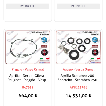
İNCELE
İNCELE
Piaggio - Vespa Orjinal
Piaggio - Vespa Orjinal
Aprilia - Derbi - Gilera -
Aprilia Scarabeo 200 -
Peugeot - Piaggio - Vespa
Sportcity - Scarabeo 250 -
250 - 300 Şanzuman
Atlantic 500 Furş Rulman
847931
AP8123794
Contası
Seti / Maşa Rulman Set
664,00
14.531,00