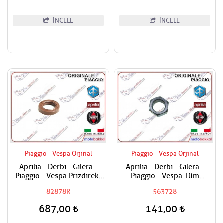
İNCELE
İNCELE
Piaggio - Vespa Orjinal
Piaggio - Vespa Orjinal
Aprilia - Derbi - Gilera -
Aprilia - Derbi - Gilera -
Piaggio - Vespa Prizdirekt
Piaggio - Vespa Tüm
Keçesi / Şanzuman Keçesi
Modeller Aks Somunu /
82878R
563728
Tekerlek Somunu
687,00
141,00