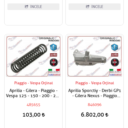
İNCELE
İNCELE
Piaggio - Vespa Orjinal
Piaggio - Vespa Orjinal
Aprilia - Gilera - Piaggio -
Aprilia Sporctiy - Derbi GP1
Vespa 125 - 150 - 200 - 250
- Gilera Nexus - Piaggio
- 300 - 350 - 400 - 500 Yağ
Beverly - MP3 - X7 - X8 - X
485655
846096
Basınç Sübap Yayı
EVO - Carnaby - Vespa GTS -
GTV - Super Sport 250 - 300
103,00
6.802,00
Yağ Kapak Paneli