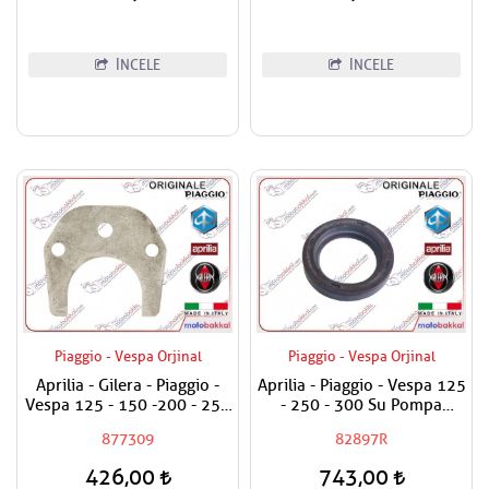
İNCELE
İNCELE
Piaggio - Vespa Orjinal
Piaggio - Vespa Orjinal
Aprilia - Gilera - Piaggio -
Aprilia - Piaggio - Vespa 125
Vespa 125 - 150 -200 - 250
- 250 - 300 Su Pompa
- 300 Egzantrik Mili Ara
Keçesi
877309
82897R
Hilali
426,00
743,00