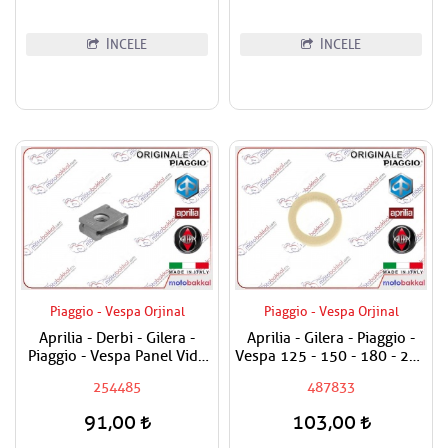
İNCELE
İNCELE
Piaggio - Vespa Orjinal
Piaggio - Vespa Orjinal
Aprilia - Derbi - Gilera -
Aprilia - Gilera - Piaggio -
Piaggio - Vespa Panel Vida
Vespa 125 - 150 - 180 - 200
Karşılığı 6mm
- 250 - 300 Egzantrik Mili
254485
487833
Ağırlık Plastiği
91,00
103,00