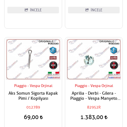
İNCELE
İNCELE
Piaggio - Vespa Orjinal
Piaggio - Vespa Orjinal
Aks Somun Sigorta Kapak
Aprilia - Derbi - Gilera -
Pimi / Kopilyası
Piaggio - Vespa Manyeto
Göbek Özel Somunu
012789
82952R
69,00
1.383,00