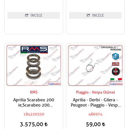
İNCELE
İNCELE
RMS
Piaggio - Vespa Orjinal
Aprilia Scarabeo 200
Aprilia - Derbi - Gilera -
ie,Scarabeo 200
Peugeot - Piaggio - Vespa
Karb.,Sportcity,Scarabeo
Egzantrik Levye Yayı
184220350
486974
250,Atlantic 500 RMS Furş
Rulman Seti / Maşa Rulman
3.575,00
59,00
Set