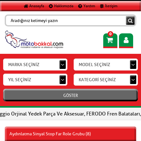
Anasayfa
Hakkımızda
Yardım
İletişim
0
MARKA SEÇİNİZ
MODEL SEÇİNİZ
YIL SEÇİNİZ
KATEGORİ SEÇİNİZ
GÖSTER
al Yedek Parça Ve Aksesuar, FERODO Fren Balataları, FERODO Debr
Aydınlatma Sinyal Stop Far Role Grubu (8)