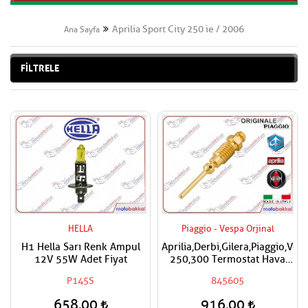
Aprilia Sport City 250 ie / 2006
Ana Sayfa
FİLTRELE
HELLA
Piaggio - Vespa Orjinal
H1 Hella Sarı Renk Ampul
Aprilia,Derbi,Gilera,Piaggio,Ves
12V 55W Adet Fiyat
250,300 Termostat Hava
Ayar Vidası
P145S
845605
658,00
916,00