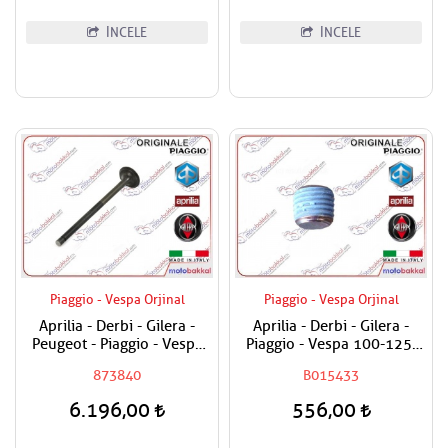
İNCELE
İNCELE
Piaggio - Vespa Orjinal
Piaggio - Vespa Orjinal
Aprilia - Derbi - Gilera -
Aprilia - Derbi - Gilera -
Peugeot - Piaggio - Vespa
Piaggio - Vespa 100-125-
250-300 Egzost Sübabı
150-180-200-250-300-400-
873840
B015433
Adet Fiyat
500-800-850 Karter Tapası
6.196,00
556,00