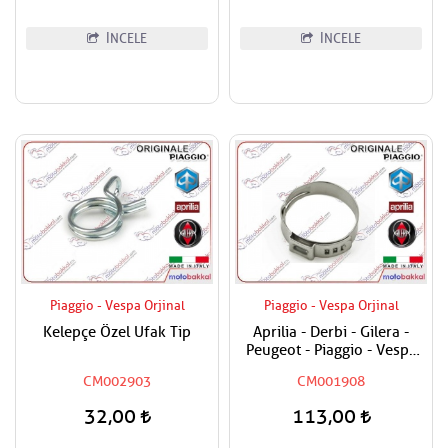
İNCELE
İNCELE
Piaggio - Vespa Orjinal
Piaggio - Vespa Orjinal
Kelepçe Özel Ufak Tip
Aprilia - Derbi - Gilera -
Peugeot - Piaggio - Vespa
Tüm Modeller Hortum
CM002903
CM001908
Kelepçesi
32,00
113,00