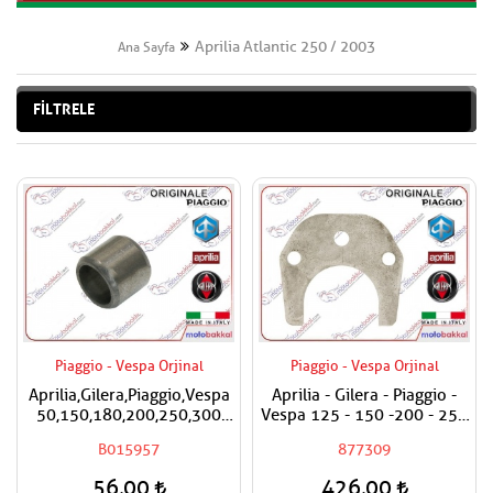
Aprilia Atlantic 250 / 2003
Ana Sayfa
FİLTRELE
Piaggio - Vespa Orjinal
Piaggio - Vespa Orjinal
Aprilia,Gilera,Piaggio,Vespa
Aprilia - Gilera - Piaggio -
50,150,180,200,250,300
Vespa 125 - 150 -200 - 250
Silindir Kapak Burcu / Adet
- 300 Egzantrik Mili Ara
B015957
877309
Fiyatıdır
Hilali
56,00
426,00