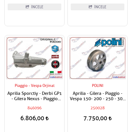
İNCELE
İNCELE
Piaggio - Vespa Orjinal
POLINI
Aprilia Sporctiy - Derbi GP1
Aprilia - Gilera - Piaggio -
- Gilera Nexus - Piaggio
Vespa 150- 200 - 250 - 300
Beverly - MP3 - X7 - X8 - X
Polini Debriyaj Volanı
846096
250028
EVO - Carnaby - Vespa GTS -
Performans Varyatör Çanak
GTV - Super Sport 250 - 300
6.806,00
7.750,00
Yağ Kapak Paneli