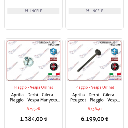
İNCELE
İNCELE
Piaggio - Vespa Orjinal
Piaggio - Vespa Orjinal
Aprilia - Derbi - Gilera -
Aprilia - Derbi - Gilera -
Piaggio - Vespa Manyeto
Peugeot - Piaggio - Vespa
Göbek Özel Somunu
250-300 Egzost Sübabı
82952R
873840
Adet Fiyat
1.384,00
6.199,00