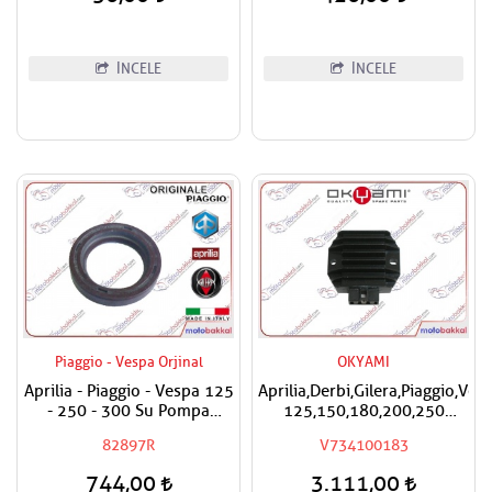
İNCELE
İNCELE
Piaggio - Vespa Orjinal
OKYAMI
Aprilia - Piaggio - Vespa 125
Aprilia,Derbi,Gilera,Piaggio,Ves
- 250 - 300 Su Pompa
125,150,180,200,250
Keçesi
Okyami Regülatör,Konjektör
82897R
V734100183
744,00
3.111,00