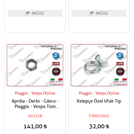
İNCELE
İNCELE
Piaggio - Vespa Orjinal
Piaggio - Vespa Orjinal
Aprilia - Derbi - Gilera -
Kelepçe Özel Ufak Tip
Piaggio - Vespa Tüm
Modeller Aks Somunu /
563728
CM002903
Tekerlek Somunu
141,00
32,00