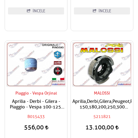
İNCELE
İNCELE
Piaggio - Vespa Orjinal
MALOSSI
Aprilia - Derbi - Gilera -
Aprilia,Derbi,Gilera,Peugeot,Pi
Piaggio - Vespa 100-125-
150,180,200,250,300
150-180-200-250-300-400-
Malossi Performans
B015433
5211821
500-800-850 Karter Tapası
Debriyaj Balatası
556,00
13.100,00