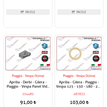
İNCELE
İNCELE
Piaggio - Vespa Orjinal
Piaggio - Vespa Orjinal
Aprilia - Derbi - Gilera -
Aprilia - Gilera - Piaggio -
Piaggio - Vespa Panel Vida
Vespa 125 - 150 - 180 - 200
Karşılığı 6mm
- 250 - 300 Egzantrik Mili
254485
487833
Ağırlık Plastiği
91,00
103,00