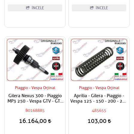
Şanzuman Grup Dişli
İNCELE
İNCELE
Piaggio - Vespa Orjinal
Piaggio - Vespa Orjinal
Gilera Nexus 300 - Piaggio
Aprilia - Gilera - Piaggio -
MP3 250 - Vespa GTV - GTS
Vespa 125 - 150 - 200 - 250
250 - GTV 300 Aks Mili /
- 300 - 350 - 400 - 500 Yağ
B0168885
485655
Tekerlek Mili Komple
Basınç Sübap Yayı
16.164,00
103,00