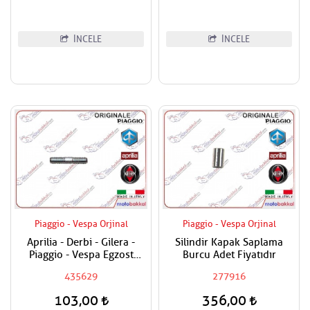
İNCELE
İNCELE
Piaggio - Vespa Orjinal
Piaggio - Vespa Orjinal
Aprilia - Derbi - Gilera -
Silindir Kapak Saplama
Piaggio - Vespa Egzost
Burcu Adet Fiyatıdır
Manifold Saplaması Adet
435629
277916
Fiyatıdır
103,00
356,00