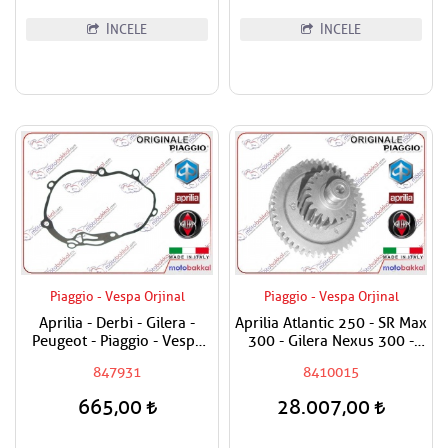
İNCELE
İNCELE
Piaggio - Vespa Orjinal
Piaggio - Vespa Orjinal
Aprilia - Derbi - Gilera -
Aprilia Atlantic 250 - SR Max
Peugeot - Piaggio - Vespa
300 - Gilera Nexus 300 -
250 - 300 Şanzuman
Peugeot Stalist 250 -
847931
8410015
Contası
Piaggio MP3 - X7 -X8 - X Evo
250 - X7 300 - Vespa GTS -
665,00
28.007,00
GTV 250 - GTS - GTV 300
Şanzuman Ara Dişli /