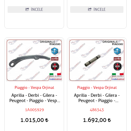
İNCELE
İNCELE
Piaggio - Vespa Orjinal
Piaggio - Vespa Orjinal
Aprilia - Derbi - Gilera -
Aprilia - Derbi - Gilera -
Peugeot - Piaggio - Vespa
Peugeot - Piaggio -
250 - 300 Seyyar Egzantrik
Vespa180 - 200 - 250 - 300
1A005929
486343
Zincir Papucu
Sübap Horoz Pimi
1.015,00
1.692,00