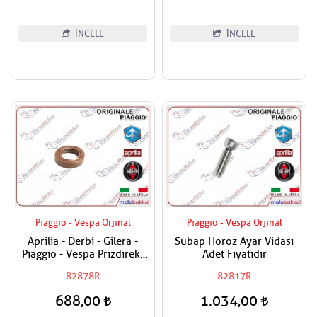
İNCELE
İNCELE
Piaggio - Vespa Orjinal
Piaggio - Vespa Orjinal
Aprilia - Derbi - Gilera -
Sübap Horoz Ayar Vidası
Piaggio - Vespa Prizdirekt
Adet Fiyatıdır
Keçesi / Şanzuman Keçesi
82878R
82817R
688,00
1.034,00