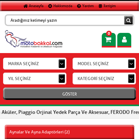
Anasayfa
Hakkımızda
Yardım
İletişim
0
MARKA SEÇİNİZ
MODEL SEÇİNİZ
YIL SEÇİNİZ
KATEGORİ SEÇİNİZ
GÖSTER
Piaggio Orjinal Yedek Parça Ve Aksesuar, FERODO Fren Balataları,
Aynalar Ve Ayna Adaptörleri (2)