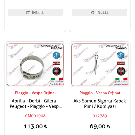
İNCELE
İNCELE
Piaggio - Vespa Orjinal
Piaggio - Vespa Orjinal
Aprilia - Derbi - Gilera -
Aks Somun Sigorta Kapak
Peugeot - Piaggio - Vespa
Pimi / Kopilyası
Tüm Modeller Hortum
CM001908
012789
Kelepçesi
113,00
69,00