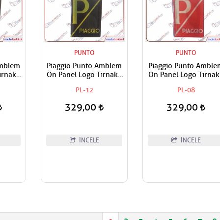
PUNTO
PUNTO
Amblem
Piaggio Punto Amblem
Piaggio Punto Amble
rnaklı
Ön Panel Logo Tırnaklı
Ön Panel Logo Tırnak
apışan
Geçme Üzerine Yapışan
Geçme Üzerine Yapış
PL-12
PL-08
anj
Tip Siyah-Sarı
Tip Kırmızı-Gümüş
329,00
329,00
İNCELE
İNCELE