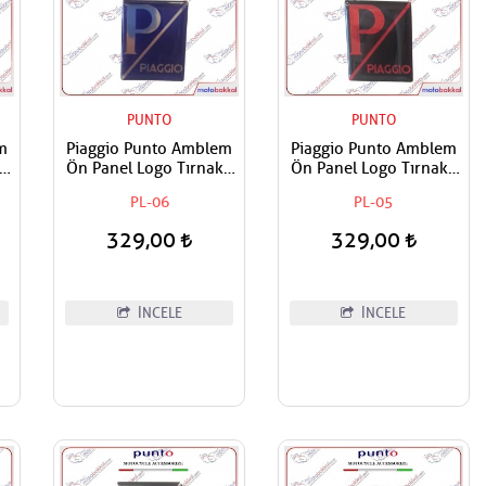
PUNTO
PUNTO
m
Piaggio Punto Amblem
Piaggio Punto Amblem
lı
Ön Panel Logo Tırnaklı
Ön Panel Logo Tırnaklı
an
Geçme Üzerine Yapışan
Geçme Üzerine Yapışan
PL-06
PL-05
Tip Gece mavi-Gümüş
Tip Siyah-Kırmızı
329,00
329,00
İNCELE
İNCELE