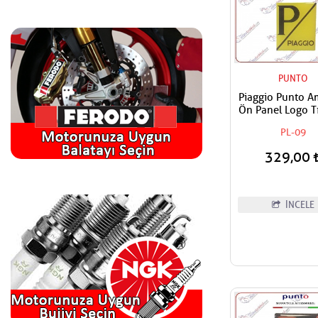
PUNTO
Piaggio Punto 
Ön Panel Logo Tı
Geçme Üzerine Y
PL-09
Tip Sarı - Si
329,00
İNCELE