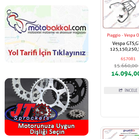
Piaggio - Vespa O
Vespa GTS,G
125,150,250,
Super,Super S
657081
Piaggio,Vespa O
15.660,0
Çanta Apara
14.094,0
İNCELE