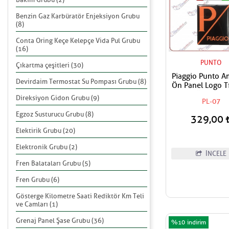
Benzin Gaz Karbüratör Enjeksiyon Grubu
(8)
Conta Oring Keçe Kelepçe Vida Pul Grubu
(16)
PUNTO
Çıkartma çeşitleri (30)
Piaggio Punto 
Devirdaim Termostat Su Pompası Grubu (8)
Ön Panel Logo Tı
Geçme Üzerine Y
Direksiyon Gidon Grubu (9)
PL-07
Tip Mat Turuncu
Egzoz Susturucu Grubu (8)
329,00
Elektirik Grubu (20)
Elektronik Grubu (2)
İNCELE
Fren Balataları Grubu (5)
Fren Grubu (6)
Gösterge Kilometre Saati Rediktör Km Teli
ve Camları (1)
Grenaj Panel Şase Grubu (36)
%10