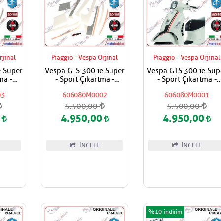
rjinal
Piaggio - Vespa Orjinal
Piaggio - Vespa Orjinal
e Super
Vespa GTS 300 ie Super
Vespa GTS 300 ie Sup
- Sport Çıkartma -
- Sport Çıkartma -
i
Stickers Seti
Stickers Seti
03
606080M0002
606080M0001
5.500,00
5.500,00
0
4.950,00
4.950,00
İNCELE
İNCELE
%10