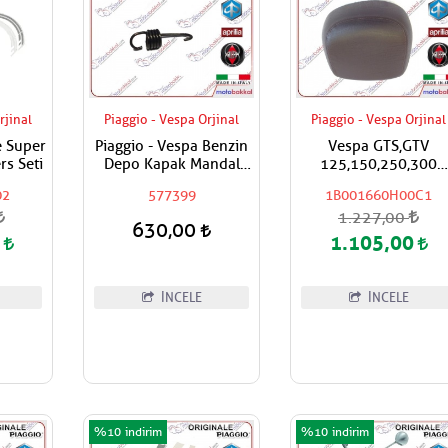
rjinal
Piaggio - Vespa Orjinal
Piaggio - Vespa Orjinal
e Super
Piaggio - Vespa Benzin
Vespa GTS,GTV
rs Seti
Depo Kapak Mandal
125,150,250,300
Yayı
Super,Super Sport
02
577399
1B001660H00C1
Çanta İçin Sırt Daya
1.227,00
Pad / Koyu Kahveren
630,00
0
1.105,00
İNCELE
İNCELE
%10
%10