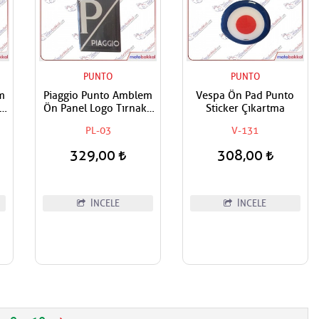
PUNTO
PUNTO
m
Piaggio Punto Amblem
Vespa Ön Pad Punto
lı
Ön Panel Logo Tırnaklı
Sticker Çıkartma
an
Geçme Üzerine Yapışan
PL-03
V-131
Tip Siyah - Gri
329,00
308,00
İNCELE
İNCELE