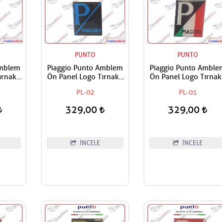
PUNTO
PUNTO
Amblem
Piaggio Punto Amblem
Piaggio Punto Amble
rnaklı
Ön Panel Logo Tırnaklı
Ön Panel Logo Tırnak
apışan
Geçme Üzerine Yapışan
Geçme Üzerine Yapış
PL-02
PL-01
yah
Tip Siyah - Mavi
Tip İtaiyan Bayrak
Renkleri
329,00
329,00
İNCELE
İNCELE