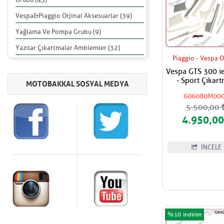
Vespa&Piaggio Orjinal Aksesuarlar (39)
Yağlama Ve Pompa Grubu (9)
Yazılar Çıkartmalar Amblemler (32)
Piaggio - Vespa O
Vespa GTS 300 i
- Sport Çıkartma -
Stickers Set
606080M00
5.500,00
4.950,0
İNCELE
%10