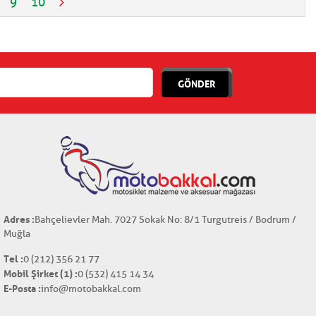
9
10
GÖNDER
Adres :
Bahçelievler Mah. 7027 Sokak No: 8/1 Turgutreis / Bodrum /
Muğla
Tel :
0 (212) 356 21 77
Mobil Şirket (1) :
0 (532) 415 14 34
E-Posta :
info@motobakkal.com