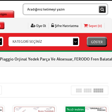
etişim
Ş
Üye Ol
Şifre Hatırlatma
Sepet (
0
)
KATEGORİ SEÇİNİZ
GÖSTER
al Yedek Parça Ve Aksesuar, FERODO Fren Balataları, FERODO Debr
%10