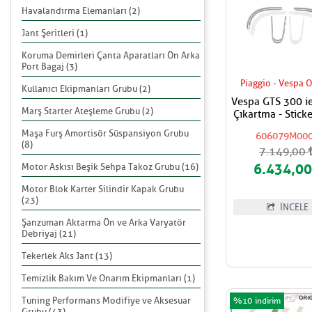
Havalandırma Elemanları (2)
Jant Şeritleri (1)
Koruma Demirleri Çanta Aparatları Ön Arka
Port Bagaj (3)
Piaggio - Vespa O
Kullanıcı Ekipmanları Grubu (2)
Vespa GTS 300 i
Marş Starter Ateşleme Grubu (2)
Çıkartma - Sticke
Maşa Furş Amortisör Süspansiyon Grubu
606079M00
(8)
7.149,00
Motor Askısı Beşik Sehpa Takoz Grubu (16)
6.434,0
Motor Blok Karter Silindir Kapak Grubu
(23)
İNCELE
Şanzuman Aktarma Ön ve Arka Varyatör
Debriyaj (21)
Tekerlek Aks Jant (13)
Temizlik Bakım Ve Onarım Ekipmanları (1)
Tuning Performans Modifiye ve Aksesuar
%10
Grubu (43)