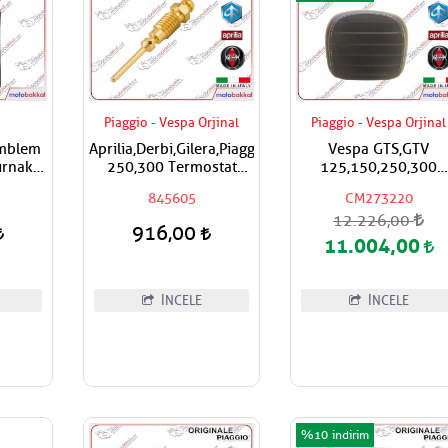
Piaggio - Vespa Orjinal
Piaggio - Vespa Orjinal
Amblem
Aprilia,Derbi,Gilera,Piaggio,Vespa
Vespa GTS,GTV
rnaklı
250,300 Termostat
125,150,250,300
apışan
Hava Ayar Vidası
Super,Super Sport
845605
CM273220
-siyah
Çanta İçin Sırt Daya
12.226,00
Pad CM273220
916,00
11.004,00
İNCELE
İNCELE
%10