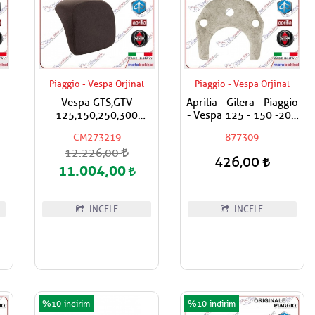
Piaggio - Vespa Orjinal
Piaggio - Vespa Orjinal
Vespa GTS,GTV
Aprilia - Gilera - Piaggio
125,150,250,300
- Vespa 125 - 150 -200
Super,Super Sport
- 250 - 300 Egzantrik
CM273219
877309
ma
Çanta İçin Sırt Dayama
Mili Ara Hilali
12.226,00
gi
Pad / Koyu Kahverengi
426,00
11.004,00
İNCELE
İNCELE
%10
%10