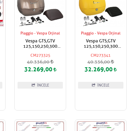
Piaggio - Vespa Orjinal
Piaggio - Vespa Orjinal
Vespa GTS,GTV
Vespa GTS,GTV
125,150,250,300
125,150,250,300
Super,Super Sport
Super,Super Sport
CM273325
CM273341
e
Çanta Kahverengi Renk
Çanta Mat Sarı Renk
40.336,00
40.336,00
Boya Kod:129/A Koyu
Boya Kod:974/A Siyah
Kahverengi Sırt Pedli
Sırt Pedli
32.269,00
32.269,00
İNCELE
İNCELE