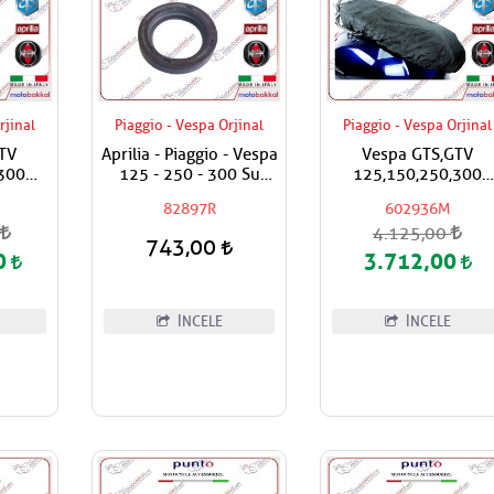
rjinal
Piaggio - Vespa Orjinal
Piaggio - Vespa Orjinal
TV
Aprilia - Piaggio - Vespa
Vespa GTS,GTV
300
125 - 250 - 300 Su
125,150,250,300
port
Pompa Keçesi
Super,Super Sport
82897R
602936M
rjinal
Yağmur Geçirmez Sel
0
4.125,00
tı
Koruyucu Örtü Kılıf
743,00
0
3.712,00
İNCELE
İNCELE