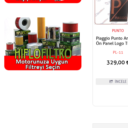
PUNTO
Piaggio Punto 
Ön Panel Logo Tı
Geçme Üzerine Y
PL-11
Tip siyah-Or
329,00
İNCELE