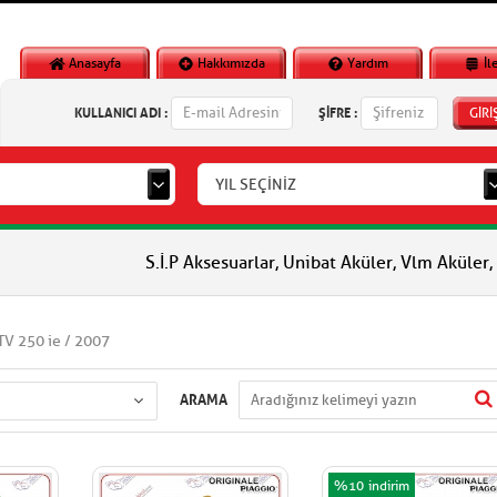
Anasayfa
Hakkımızda
Yardım
İl
KULLANICI ADI :
ŞİFRE :
GİRİ
YIL SEÇİNİZ
S.İ.P Aksesuarlar, Unibat Aküler, Vlm Aküler, Piaggio Orjin
V 250 ie / 2007
ARAMA
%10