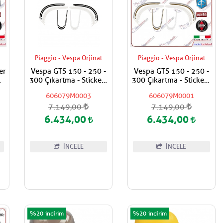
Piaggio - Vespa Orjinal
Piaggio - Vespa Orjinal
er
Vespa GTS 150 - 250 -
Vespa GTS 150 - 250 -
300 Çıkartma - Stickers
300 Çıkartma - Stickers
Seti
Seti
606079M0003
606079M0001
7.149,00
7.149,00
6.434,00
6.434,00
İNCELE
İNCELE
%20
%20