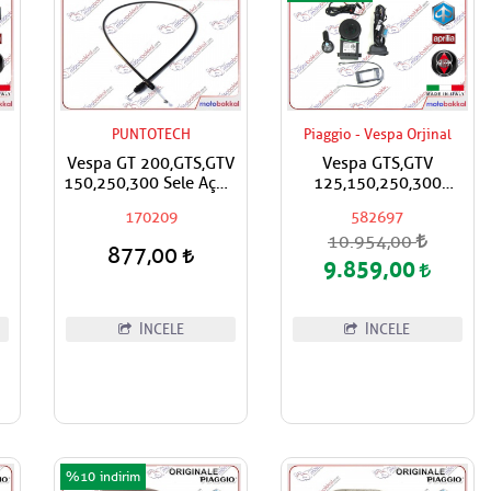
PUNTOTECH
Piaggio - Vespa Orjinal
Vespa GT 200,GTS,GTV
Vespa GTS,GTV
150,250,300 Sele Açma
125,150,250,300
Teli Arka,İç Dış
Super,Super Sport
170209
582697
ma
Alarm Sistemi
10.954,00
877,00
9.859,00
İNCELE
İNCELE
%10