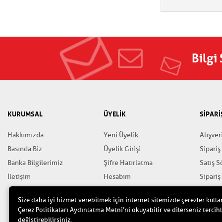
Bilgi
KURUMSAL
ÜYELİK
SİPARİ
Hakkımızda
Yeni Üyelik
Alışver
Basında Biz
Üyelik Girişi
Sipariş
Banka Bilgilerimiz
Şifre Hatırlatma
Satış 
İletişim
Hesabım
Sipariş
Favorilerim
Gizlili
Size daha iyi hizmet verebilmek için internet sitemizde çerezler kulla
Yardım
Çerez Politikaları Aydınlatma Metni’ni okuyabilir ve dilerseniz tercihl
değiştirebilirsiniz.