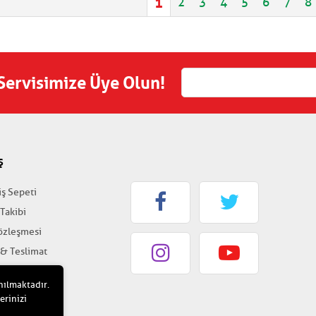
1
2
3
4
5
6
7
8
 Servisimize Üye Olun!
Ş
iş Sepeti
 Takibi
Sözleşmesi
 & Teslimat
k & Güvenlik
nılmaktadır.
erinizi