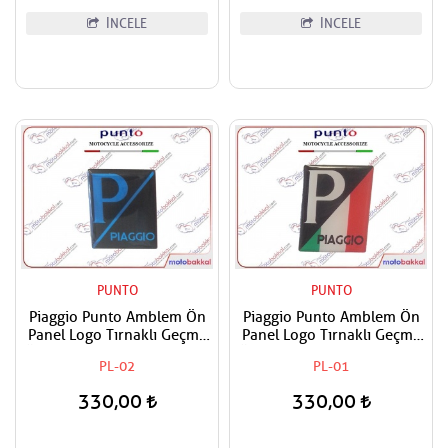
İNCELE
İNCELE
PUNTO
PUNTO
Piaggio Punto Amblem Ön
Piaggio Punto Amblem Ön
Panel Logo Tırnaklı Geçme
Panel Logo Tırnaklı Geçme
Üzerine Yapışan Tip Siyah -
Üzerine Yapışan Tip İtaiyan
PL-02
PL-01
Mavi
Bayrak Renkleri
330,00
330,00