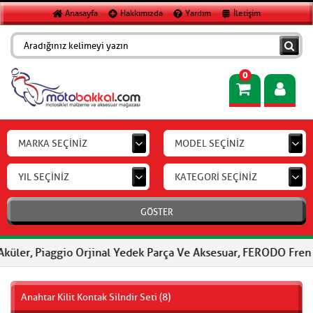
Anasayfa
Hakkımızda
Yardım
İletişim
0
MARKA SEÇİNİZ
MODEL SEÇİNİZ
YIL SEÇİNİZ
KATEGORİ SEÇİNİZ
GÖSTER
aggio Orjinal Yedek Parça Ve Aksesuar, FERODO Fren Balataları, F
Anahtar Kilit Kontak Silndir Seti (8)