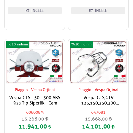
İNCELE
İNCELE
%10
%10
Piaggio - Vespa Orjinal
Piaggio - Vespa Orjinal
Vespa GTS 150 - 300 ABS
Vespa GTS,GTV
Kısa Tip Siperlik - Cam
125,150,250,300
Super,Super Sport
606008M
657081
Piaggio,Vespa Orjinal Çanta
13.268,00
15.668,00
Aparatı
11.941,00
14.101,00