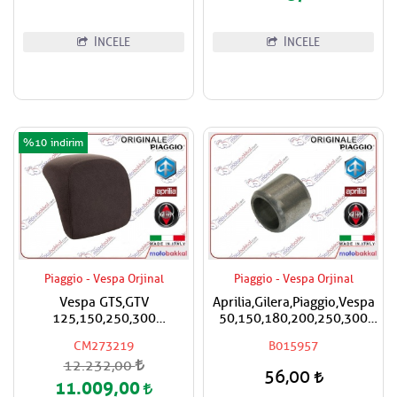
İNCELE
İNCELE
%10
Piaggio - Vespa Orjinal
Piaggio - Vespa Orjinal
Vespa GTS,GTV
Aprilia,Gilera,Piaggio,Vespa
125,150,250,300
50,150,180,200,250,300
Super,Super Sport Çanta
Silindir Kapak Burcu / Adet
CM273219
B015957
İçin Sırt Dayama Pad / Koyu
Fiyatıdır
12.232,00
Kahverengi
56,00
11.009,00