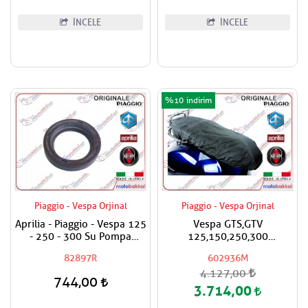
İNCELE
İNCELE
%10
Piaggio - Vespa Orjinal
Piaggio - Vespa Orjinal
Aprilia - Piaggio - Vespa 125
Vespa GTS,GTV
- 250 - 300 Su Pompa
125,150,250,300
Keçesi
Super,Super Sport Yağmur
82897R
602936M
Geçirmez Sele Koruyucu
4.127,00
Örtü Kılıf
744,00
3.714,00