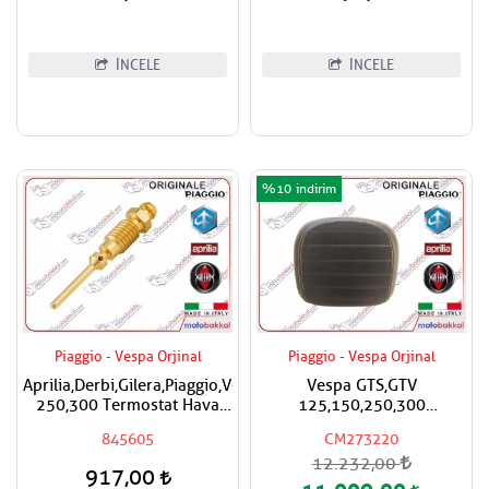
İNCELE
İNCELE
%10
Piaggio - Vespa Orjinal
Piaggio - Vespa Orjinal
Aprilia,Derbi,Gilera,Piaggio,Vespa
Vespa GTS,GTV
250,300 Termostat Hava
125,150,250,300
Ayar Vidası
Super,Super Sport Çanta
845605
CM273220
İçin Sırt Dayama Pad
12.232,00
CM273220
917,00