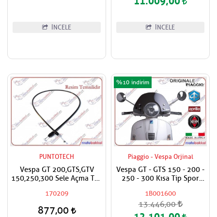
11.009,00
İNCELE
İNCELE
%10
PUNTOTECH
Piaggio - Vespa Orjinal
Vespa GT 200,GTS,GTV
Vespa GT - GTS 150 - 200 -
150,250,300 Sele Açma Teli
250 - 300 Kısa Tip Spor
Arka,İç Dış
Füme Siperlik
170209
1B001600
13.446,00
877,00
12.101,00