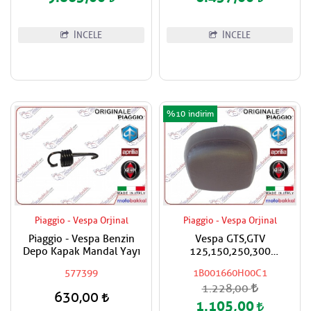
İNCELE
İNCELE
%10
Piaggio - Vespa Orjinal
Piaggio - Vespa Orjinal
Piaggio - Vespa Benzin
Vespa GTS,GTV
Depo Kapak Mandal Yayı
125,150,250,300
Super,Super Sport Çanta
577399
1B001660H00C1
İçin Sırt Dayama Pad / Koyu
1.228,00
Kahverengi
630,00
1.105,00