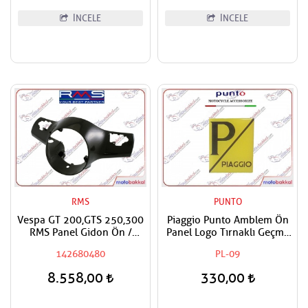
İNCELE
İNCELE
RMS
PUNTO
Vespa GT 200,GTS 250,300
Piaggio Punto Amblem Ön
RMS Panel Gidon Ön /
Panel Logo Tırnaklı Geçme
Direksiyon Paneli Ön
Üzerine Yapışan Tip Sarı -
142680480
PL-09
Boyasız
Siyah
8.558,00
330,00