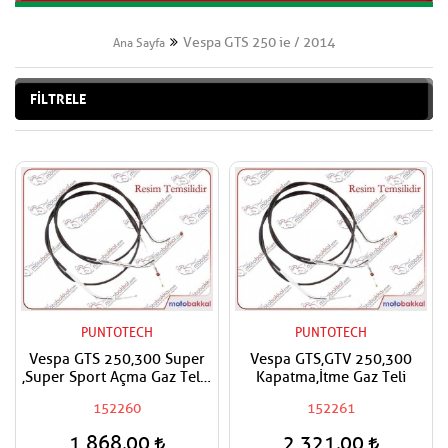
Vespa GTS 250 ie / 2014
Ana Sayfa
FİLTRELE
PUNTOTECH
PUNTOTECH
Vespa GTS 250,300 Super
Vespa GTS,GTV 250,300
,Super Sport Açma Gaz Teli -
Kapatma,İtme Gaz Teli
A- Çekme Gaz Teli
152260
152261
1.868,00
2.321,00