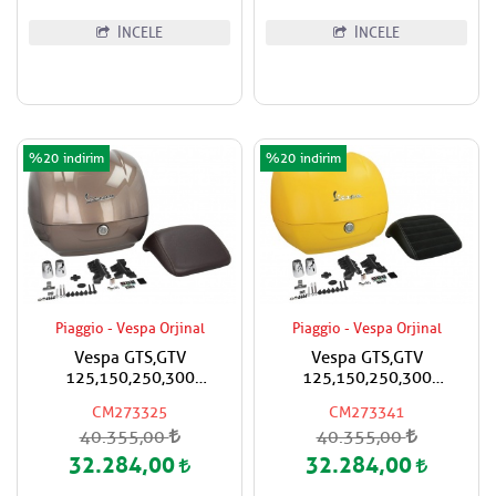
İNCELE
İNCELE
%20
%20
Piaggio - Vespa Orjinal
Piaggio - Vespa Orjinal
Vespa GTS,GTV
Vespa GTS,GTV
125,150,250,300
125,150,250,300
Super,Super Sport Çanta
Super,Super Sport Çanta
CM273325
CM273341
Kahverengi Renk Boya
Mat Sarı Renk Boya
40.355,00
40.355,00
Kod:129/A Koyu
Kod:974/A Siyah Sırt Pedli
Kahverengi Sırt Pedli
32.284,00
32.284,00