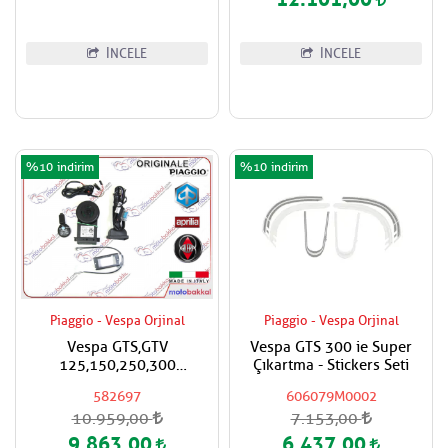
İNCELE
İNCELE
%10
%10
Piaggio - Vespa Orjinal
Piaggio - Vespa Orjinal
Vespa GTS,GTV
Vespa GTS 300 ie Super
125,150,250,300
Çıkartma - Stickers Seti
Super,Super Sport Alarm
582697
606079M0002
Sistemi
10.959,00
7.153,00
9.863,00
6.437,00