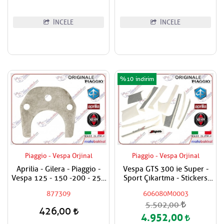
İNCELE
İNCELE
%10
Piaggio - Vespa Orjinal
Piaggio - Vespa Orjinal
Aprilia - Gilera - Piaggio -
Vespa GTS 300 ie Super -
Vespa 125 - 150 -200 - 250
Sport Çıkartma - Stickers
- 300 Egzantrik Mili Ara
Seti
877309
606080M0003
Hilali
5.502,00
426,00
4.952,00