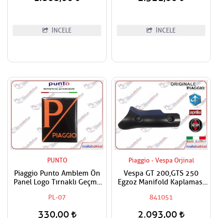
İNCELE
İNCELE
PUNTO
Piaggio - Vespa Orjinal
Piaggio Punto Amblem Ön
Vespa GT 200,GTS 250
Panel Logo Tırnaklı Geçme
Egzoz Manifold Kaplaması
Üzerine Yapışan Tip Mat
Muhafazası
PL-07
841051
Turuncu-siyah
330,00
2.093,00