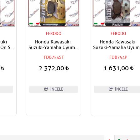
FERODO
FERODO
uki
Honda-Kawasaki-
Honda-Kawasaki-
Ön Sol
Suzuki-Yamaha Uyumlu
Suzuki-Yamaha Uyum
latası
FERODO Sinter Arka
FERODO Organik Ark
FDB754ST
FDB754P
Fren Balatası
Fren Balatası
0
2.372,00
1.631,00
İNCELE
İNCELE