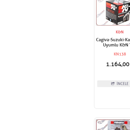
K&N
Cagiva-Suzuki-K
Uyumlu K&N 
Filtresi
KN138
1.164,0
İNCELE