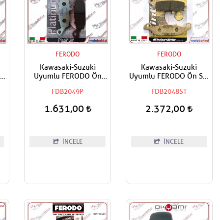
FERODO
FERODO
Kawasaki-Suzuki
Kawasaki-Suzuki
Uyumlu FERODO Ön
Uyumlu FERODO Ön Sol
n
Sağ-Arka Organik Fren
Sinter Fren Balatası
FDB2049P
FDB2048ST
Balatası
1.631,00
2.372,00
İNCELE
İNCELE