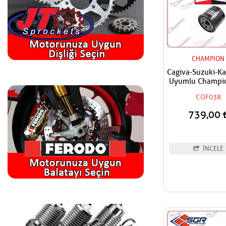
CHAMPION
Cagiva-Suzuki-K
Uyumlu Champi
Filtresi
COF038
739,00
İNCELE