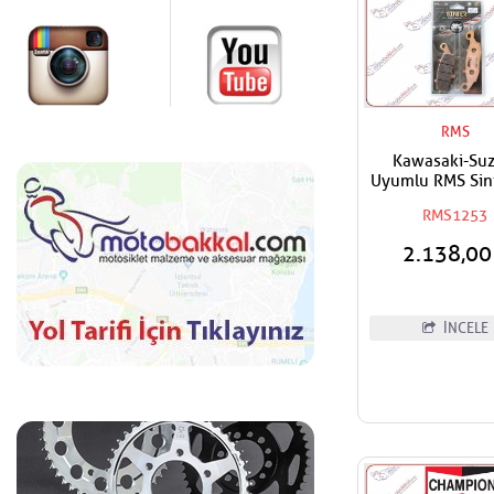
RMS
Kawasaki-Suz
Uyumlu RMS Sin
Sağ-Arka Fren Ba
RMS1253
2.138,0
İNCELE