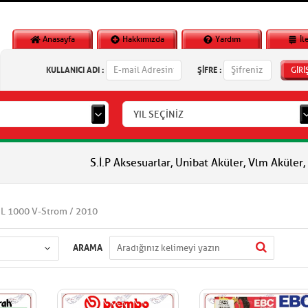
Anasayfa
Hakkımızda
Yardım
İl
KULLANICI ADI :
ŞİFRE :
GİRİ
YIL SEÇİNİZ
S.İ.P Aksesuarlar, Unibat Aküler, Vlm Aküler, Piaggio Orjina
DL 1000 V-Strom / 2010
ARAMA