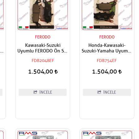
FERODO
FERODO
Kawasaki-Suzuki
Honda-Kawasaki-
Uyumlu FERODO Ön Sol
Suzuki-Yamaha Uyumlu
ı
Fren Balatası Eco
FERODO Arka Fren
FDB2048EF
FDB754EF
Balatası Eco
1.504,00
1.504,00
İNCELE
İNCELE