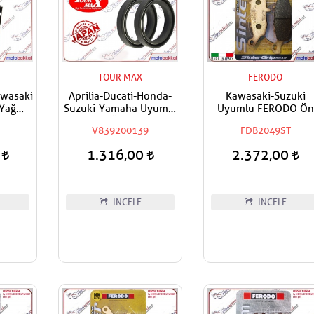
TOUR MAX
FERODO
awasaki
Aprilia-Ducati-Honda-
Kawasaki-Suzuki
Yağ
Suzuki-Yamaha Uyumlu
Uyumlu FERODO Ön
Tourmax Ön Amortisör
Sağ-Arka Sinter Fre
V839200139
FDB2049ST
Yağ Keçesi
Balatası
0
1.316,00
2.372,00
İNCELE
İNCELE