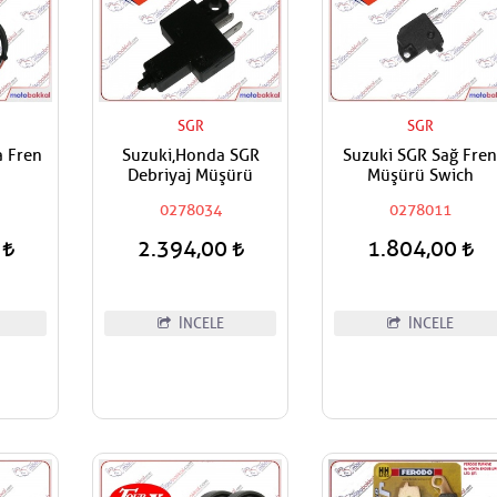
SGR
SGR
a Fren
Suzuki,Honda SGR
Suzuki SGR Sağ Fre
Debriyaj Müşürü
Müşürü Swich
0278034
0278011
0
2.394,00
1.804,00
İNCELE
İNCELE