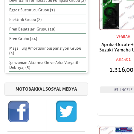
Devirdaim Termostat Su Pompası Grubu (2)
Egzoz Susturucu Grubu (1)
Elektirik Grubu (2)
Fren Balataları Grubu (19)
VESRAH
Fren Grubu (24)
Aprilia-Ducati-
Maşa Furş Amortisör Süspansiyon Grubu
Suzuki-Yamaha 
(4)
VESRAH Ön Amor
AR4301
Yağ Keçes
Şanzuman Aktarma Ön ve Arka Varyatör
Debriyaj (5)
1.316,0
İNCELE