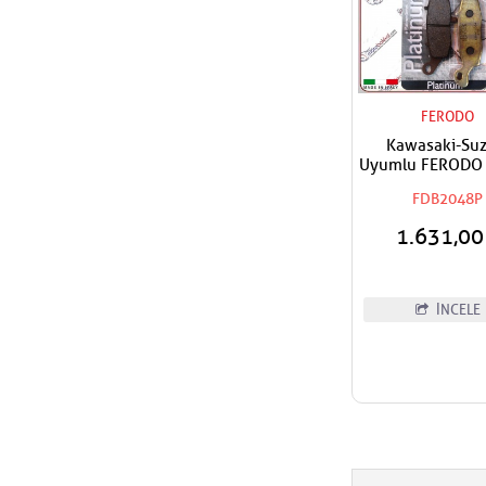
FERODO
Kawasaki-Suz
Uyumlu FERODO 
Organik Fren Ba
FDB2048P
1.631,0
İNCELE