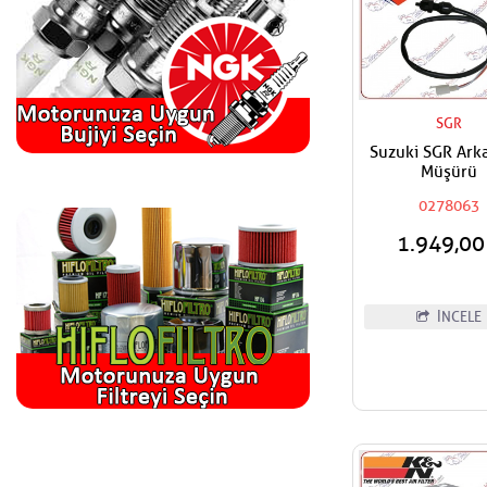
SGR
Suzuki SGR Ark
Müşürü
0278063
1.949,0
İNCELE