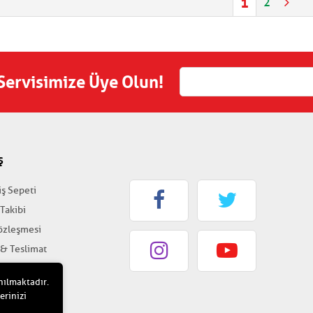
1
2
 Servisimize Üye Olun!
Ş
iş Sepeti
 Takibi
Sözleşmesi
 & Teslimat
k & Güvenlik
nılmaktadır.
erinizi