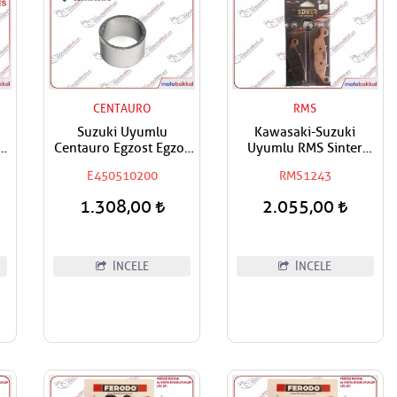
CENTAURO
RMS
Suzuki Uyumlu
Kawasaki-Suzuki
Centauro Egzost Egzos
Uyumlu RMS Sinter
ı
Susturucu Ara Conta
Metal Ön-Ön Sol Fren
E450510200
RMS1243
Balatası
1.308,00
2.055,00
İNCELE
İNCELE