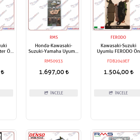
RMS
FERODO
uki
Honda-Kawasaki-
Kawasaki-Suzuki
ter Ön
Suzuki-Yamaha Uyumlu
Uyumlu FERODO Ön
latası
RMS Sinter Arka Fren
Sağ-Arka Fren Balatas
RMS0933
FDB2049EF
Balatası
Eco
0
1.697,00
1.504,00
İNCELE
İNCELE