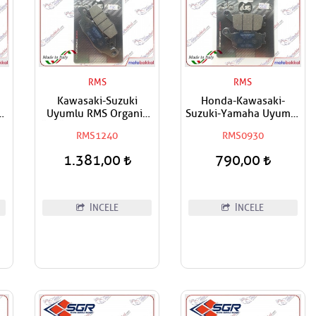
RMS
RMS
Kawasaki-Suzuki
Honda-Kawasaki-
k
Uyumlu RMS Organik
Suzuki-Yamaha Uyumlu
Ön-Ön Sol Fren Balatası
RMS Organik Arka Fren
RMS1240
RMS0930
Balatası
1.381,00
790,00
İNCELE
İNCELE