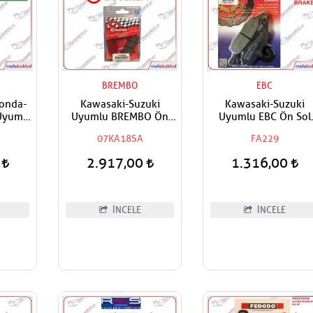
BREMBO
EBC
Honda-
Kawasaki-Suzuki
Kawasaki-Suzuki
Uyumlu
Uyumlu BREMBO Ön
Uyumlu EBC Ön Sol
tisör
Sağ-Arka Sinter Fren
Organik Fren Balatas
07KA18SA
FA229
i
Balatası
0
2.917,00
1.316,00
İNCELE
İNCELE