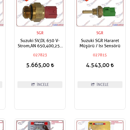
SGR
SGR
n
Suzuki SV,DL 650 V-
Suzuki SGR Hararet
Strom,AN 650,400,250
Müşürü / Isı Sensörü
Burgman, SGR Fan
027823
027815
Müşürü
5.665,00
4.543,00
İNCELE
İNCELE