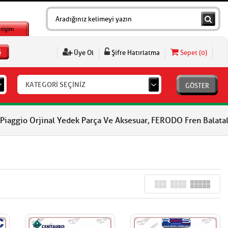
etişim
Ş
Üye Ol
Şifre Hatırlatma
Sepet (
0
)
KATEGORİ SEÇİNİZ
GÖSTER
l Yedek Parça Ve Aksesuar, FERODO Fren Balataları, FERODO Debriy