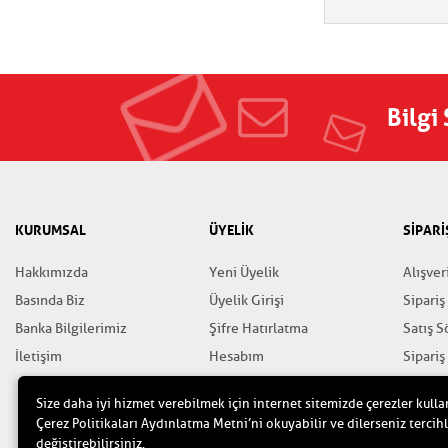
Bilgi
KURUMSAL
ÜYELİK
SİPARİ
Hakkımızda
Yeni Üyelik
Alışver
Basında Biz
Üyelik Girişi
Sipariş
Banka Bilgilerimiz
Şifre Hatırlatma
Satış 
İletişim
Hesabım
Sipariş
Favorilerim
Gizlili
Size daha iyi hizmet verebilmek için internet sitemizde çerezler kulla
Yardım
Çerez Politikaları Aydınlatma Metni’ni okuyabilir ve dilerseniz tercihl
değiştirebilirsiniz.