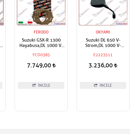
FERODO
OKYAMI
Suzuki GSX-R 1300
Suzuki DL 650 V-
lu
Hayabusa,DL 1000 V-
Strom,DL 1000 V-
a
Strom,Kawasaki KLV
Strom,DL 1050 V-Strom
FCD0385
E2223511
1000 FERODO Debriyaj
XT,XF 650 Freewind
Balata Takımı
Okyami Sağ Ayna
7.749,00
3.236,00
İNCELE
İNCELE