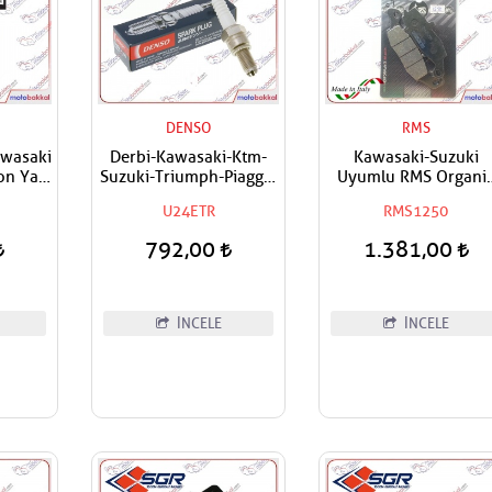
DENSO
RMS
awasaki
Derbi-Kawasaki-Ktm-
Kawasaki-Suzuki
on Yağ
Suzuki-Triumph-Piaggio
Uyumlu RMS Organi
Uyumlu Denso Buji
Ön Sağ-Arka Fren
U24ETR
RMS1250
Balatası
792,00
1.381,00
İNCELE
İNCELE