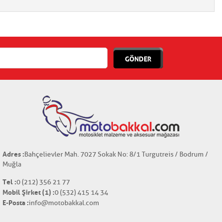
GÖNDER
Adres :
Bahçelievler Mah. 7027 Sokak No: 8/1 Turgutreis / Bodrum /
Muğla
Tel :
0 (212) 356 21 77
Mobil Şirket (1) :
0 (532) 415 14 34
E-Posta :
info@motobakkal.com