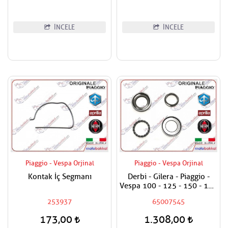
İNCELE
İNCELE
Piaggio - Vespa Orjinal
Piaggio - Vespa Orjinal
Kontak İç Segmanı
Derbi - Gilera - Piaggio -
Vespa 100 - 125 - 150 - 180
- 200 - 250 - 300 - 400
253937
65007545
Maşa Rulman Set Alt - Furş
Rulman Set Alt
173,00
1.308,00