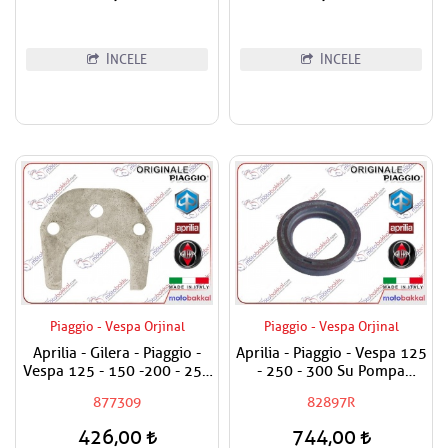
İNCELE
İNCELE
Piaggio - Vespa Orjinal
Piaggio - Vespa Orjinal
Aprilia - Gilera - Piaggio -
Aprilia - Piaggio - Vespa 125
Vespa 125 - 150 -200 - 250
- 250 - 300 Su Pompa
- 300 Egzantrik Mili Ara
Keçesi
877309
82897R
Hilali
426,00
744,00