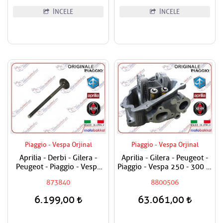
İNCELE
İNCELE
Piaggio - Vespa Orjinal
Piaggio - Vespa Orjinal
Aprilia - Derbi - Gilera -
Aprilia - Gilera - Peugeot -
Peugeot - Piaggio - Vespa
Piaggio - Vespa 250 - 300 ie
250-300 Egzost Sübabı
Silindir Kapağı Komple (ie)
873840
8800506
Adet Fiyat
6.199,00
63.061,00