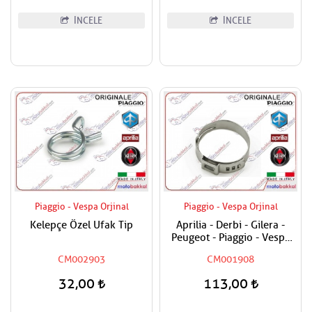
İNCELE
İNCELE
Piaggio - Vespa Orjinal
Piaggio - Vespa Orjinal
Kelepçe Özel Ufak Tip
Aprilia - Derbi - Gilera -
Peugeot - Piaggio - Vespa
Tüm Modeller Hortum
CM002903
CM001908
Kelepçesi
32,00
113,00