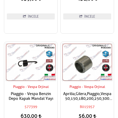
İNCELE
İNCELE
Piaggio - Vespa Orjinal
Piaggio - Vespa Orjinal
Piaggio - Vespa Benzin
Aprilia,Gilera,Piaggio,Vespa
Depo Kapak Mandal Yayı
50,150,180,200,250,300
Silindir Kapak Burcu / Adet
577399
B015957
Fiyatıdır
630,00
56,00