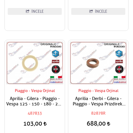
İNCELE
İNCELE
Piaggio - Vespa Orjinal
Piaggio - Vespa Orjinal
Aprilia - Gilera - Piaggio -
Aprilia - Derbi - Gilera -
Vespa 125 - 150 - 180 - 200
Piaggio - Vespa Prizdirekt
- 250 - 300 Egzantrik Mili
Keçesi / Şanzuman Keçesi
487833
82878R
Ağırlık Plastiği
103,00
688,00