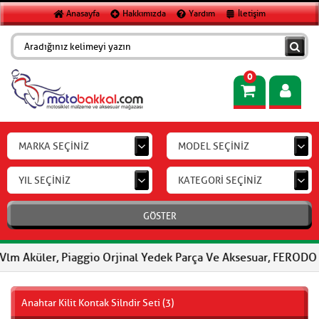
Anasayfa
Hakkımızda
Yardım
İletişim
0
MARKA SEÇİNİZ
MODEL SEÇİNİZ
YIL SEÇİNİZ
KATEGORİ SEÇİNİZ
GÖSTER
r, Piaggio Orjinal Yedek Parça Ve Aksesuar, FERODO Fren Balatal
Anahtar Kilit Kontak Silndir Seti (3)