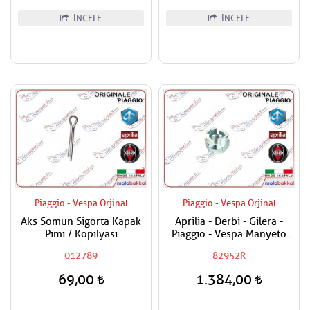
İNCELE
İNCELE
Piaggio - Vespa Orjinal
Piaggio - Vespa Orjinal
Aks Somun Sigorta Kapak
Aprilia - Derbi - Gilera -
Pimi / Kopilyası
Piaggio - Vespa Manyeto
Göbek Özel Somunu
012789
82952R
69,00
1.384,00