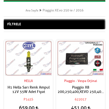
Piaggio XEvo 250 ie / 2016
Ana Sayfa
FİLTRELE
HELLA
Piaggio - Vespa Orjinal
H1 Hella Sarı Renk Ampul
Piaggio X8
12V 55W Adet Fiyat
200,250,400,XEVO 250,400
Sticker Çıkartma
P145S
622017
659,00
451,00