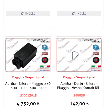
İNCELE
İNCELE
Piaggio - Vespa Orjinal
Piaggio - Vespa Orjinal
Aprilia - Gilera - Piaggio 250
Aprilia - Derbi - Gilera -
- 300 - 350 - 400 - 500 -
Piaggio - Vespa Kontak Kilit
800 - 850 Sinyal Rölesi
Segmanı Tüm Modeller
1D0013915
298838
Sinyal Flaşörü
4.752,00
142,00