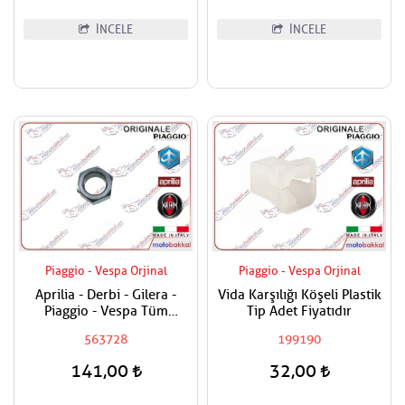
İNCELE
İNCELE
Piaggio - Vespa Orjinal
Piaggio - Vespa Orjinal
Aprilia - Derbi - Gilera -
Vida Karşılığı Köşeli Plastik
Piaggio - Vespa Tüm
Tip Adet Fiyatıdır
Modeller Aks Somunu /
563728
199190
Tekerlek Somunu
141,00
32,00