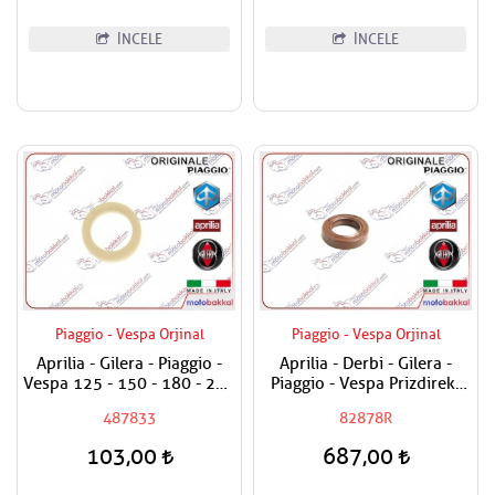
İNCELE
İNCELE
Piaggio - Vespa Orjinal
Piaggio - Vespa Orjinal
Aprilia - Gilera - Piaggio -
Aprilia - Derbi - Gilera -
Vespa 125 - 150 - 180 - 200
Piaggio - Vespa Prizdirekt
- 250 - 300 Egzantrik Mili
Keçesi / Şanzuman Keçesi
487833
82878R
Ağırlık Plastiği
103,00
687,00