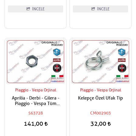
İNCELE
İNCELE
Piaggio - Vespa Orjinal
Piaggio - Vespa Orjinal
Aprilia - Derbi - Gilera -
Kelepçe Özel Ufak Tip
Piaggio - Vespa Tüm
Modeller Aks Somunu /
563728
CM002903
Tekerlek Somunu
141,00
32,00