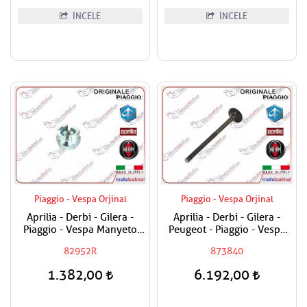
İNCELE
İNCELE
Piaggio - Vespa Orjinal
Piaggio - Vespa Orjinal
Aprilia - Derbi - Gilera -
Aprilia - Derbi - Gilera -
Piaggio - Vespa Manyeto
Peugeot - Piaggio - Vespa
Göbek Özel Somunu
250-300 Egzost Sübabı
82952R
873840
Adet Fiyat
1.382,00
6.192,00