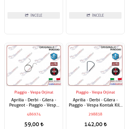
İNCELE
İNCELE
Piaggio - Vespa Orjinal
Piaggio - Vespa Orjinal
Aprilia - Derbi - Gilera -
Aprilia - Derbi - Gilera -
Peugeot - Piaggio - Vespa
Piaggio - Vespa Kontak Kilit
Egzantrik Levye Yayı
Segmanı Tüm Modeller
486974
298838
59,00
142,00