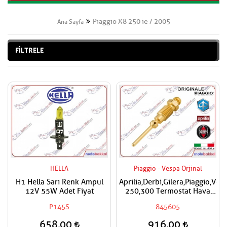
Piaggio X8 250 ie / 2005
Ana Sayfa
FİLTRELE
HELLA
Piaggio - Vespa Orjinal
H1 Hella Sarı Renk Ampul
Aprilia,Derbi,Gilera,Piaggio,Ves
12V 55W Adet Fiyat
250,300 Termostat Hava
Ayar Vidası
P145S
845605
658,00
916,00