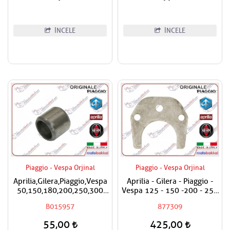
İNCELE
İNCELE
Piaggio - Vespa Orjinal
Piaggio - Vespa Orjinal
Aprilia,Gilera,Piaggio,Vespa
Aprilia - Gilera - Piaggio -
50,150,180,200,250,300
Vespa 125 - 150 -200 - 250
Silindir Kapak Burcu / Adet
- 300 Egzantrik Mili Ara
B015957
877309
Fiyatıdır
Hilali
55,00
425,00