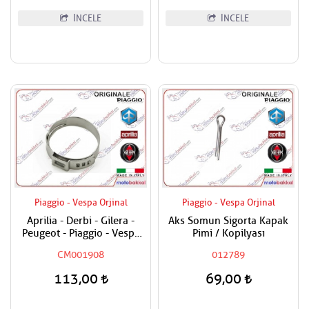
İNCELE
İNCELE
Piaggio - Vespa Orjinal
Piaggio - Vespa Orjinal
Aprilia - Derbi - Gilera -
Aks Somun Sigorta Kapak
Peugeot - Piaggio - Vespa
Pimi / Kopilyası
Tüm Modeller Hortum
CM001908
012789
Kelepçesi
113,00
69,00