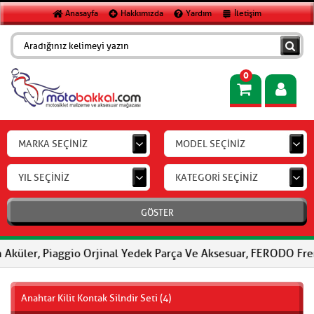
Anasayfa
Hakkımızda
Yardım
İletişim
0
MARKA SEÇİNİZ
MODEL SEÇİNİZ
YIL SEÇİNİZ
KATEGORİ SEÇİNİZ
GÖSTER
Piaggio Orjinal Yedek Parça Ve Aksesuar, FERODO Fren Balataları
Anahtar Kilit Kontak Silndir Seti (4)