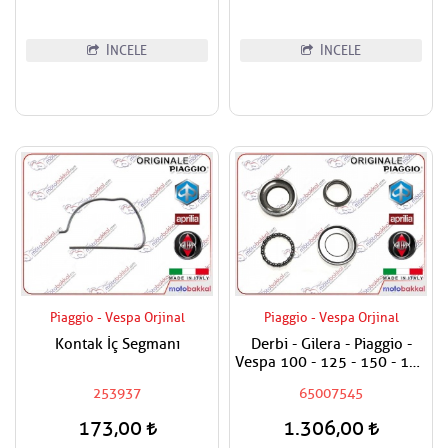
İNCELE
İNCELE
Piaggio - Vespa Orjinal
Piaggio - Vespa Orjinal
Kontak İç Segmanı
Derbi - Gilera - Piaggio -
Vespa 100 - 125 - 150 - 180
- 200 - 250 - 300 - 400
253937
65007545
Maşa Rulman Set Alt - Furş
Rulman Set Alt
173,00
1.306,00