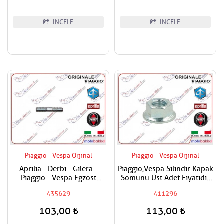
İNCELE
İNCELE
Piaggio - Vespa Orjinal
Piaggio - Vespa Orjinal
Aprilia - Derbi - Gilera -
Piaggio,Vespa Silindir Kapak
Piaggio - Vespa Egzost
Somunu Üst Adet Fiyatıdır
Manifold Saplaması Adet
Metrik 8
435629
411296
Fiyatıdır
103,00
113,00