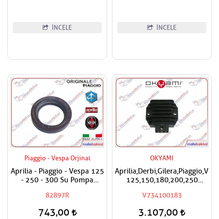
İNCELE
İNCELE
Piaggio - Vespa Orjinal
OKYAMI
Aprilia - Piaggio - Vespa 125
Aprilia,Derbi,Gilera,Piaggio,Ves
- 250 - 300 Su Pompa
125,150,180,200,250
Keçesi
Okyami Regülatör,Konjektör
82897R
V734100183
743,00
3.107,00