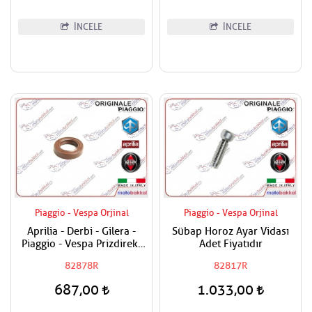
İNCELE
İNCELE
Piaggio - Vespa Orjinal
Piaggio - Vespa Orjinal
Aprilia - Derbi - Gilera -
Sübap Horoz Ayar Vidası
Piaggio - Vespa Prizdirekt
Adet Fiyatıdır
Keçesi / Şanzuman Keçesi
82878R
82817R
687,00
1.033,00