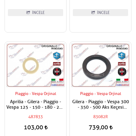
İNCELE
İNCELE
Piaggio - Vespa Orjinal
Piaggio - Vespa Orjinal
Aprilia - Gilera - Piaggio -
Gilera - Piaggio - Vespa 300
Vespa 125 - 150 - 180 - 200
- 350 - 500 Aks Keçesi
- 250 - 300 Egzantrik Mili
38x50x7
487833
83082R
Ağırlık Plastiği
103,00
739,00