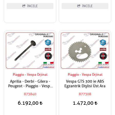
İNCELE
İNCELE
Piaggio - Vespa Orjinal
Piaggio - Vespa Orjinal
Aprilia - Derbi - Gilera -
Vespa GTS 300 ie ABS
Peugeot - Piaggio - Vespa
Egzantrik Dişlisi Üst Ara
250-300 Egzost Sübabı
873840
877308
Adet Fiyat
6.192,00
1.472,00