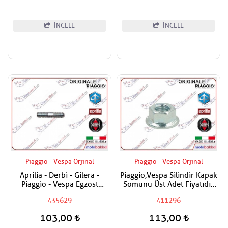
İNCELE
İNCELE
Piaggio - Vespa Orjinal
Piaggio - Vespa Orjinal
Aprilia - Derbi - Gilera -
Piaggio,Vespa Silindir Kapak
Piaggio - Vespa Egzost
Somunu Üst Adet Fiyatıdır
Manifold Saplaması Adet
Metrik 8
435629
411296
Fiyatıdır
103,00
113,00