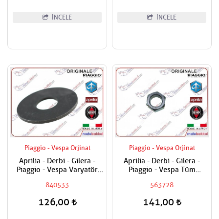
İNCELE
İNCELE
Piaggio - Vespa Orjinal
Piaggio - Vespa Orjinal
Aprilia - Derbi - Gilera -
Aprilia - Derbi - Gilera -
Piaggio - Vespa Varyatör
Piaggio - Vespa Tüm
Dişlisi Üst Pulu
Modeller Aks Somunu /
840533
563728
Tekerlek Somunu
126,00
141,00