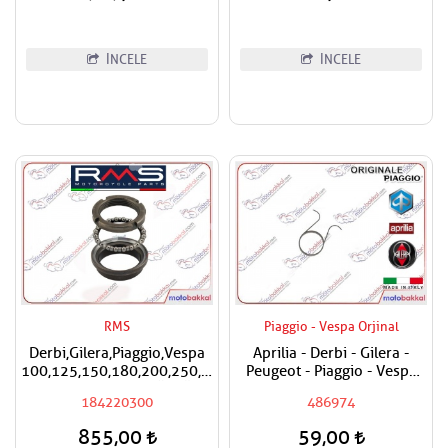
İNCELE
İNCELE
RMS
Piaggio - Vespa Orjinal
Derbi,Gilera,Piaggio,Vespa
Aprilia - Derbi - Gilera -
100,125,150,180,200,250,300,400
Peugeot - Piaggio - Vespa
RMS Furş Rulman Üst Ön
Egzantrik Levye Yayı
184220300
486974
Mesnet Maşa Bilyası
855,00
59,00