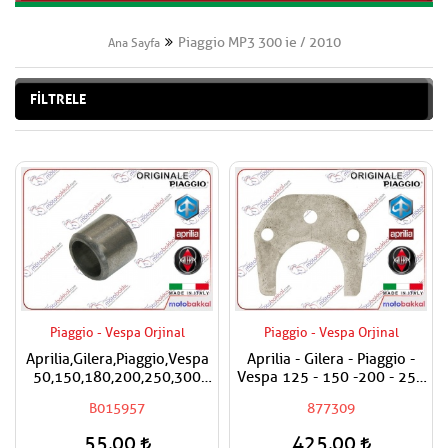
Piaggio MP3 300 ie / 2010
Ana Sayfa
FİLTRELE
Piaggio - Vespa Orjinal
Piaggio - Vespa Orjinal
Aprilia,Gilera,Piaggio,Vespa
Aprilia - Gilera - Piaggio -
50,150,180,200,250,300
Vespa 125 - 150 -200 - 250
Silindir Kapak Burcu / Adet
- 300 Egzantrik Mili Ara
B015957
877309
Fiyatıdır
Hilali
55,00
425,00