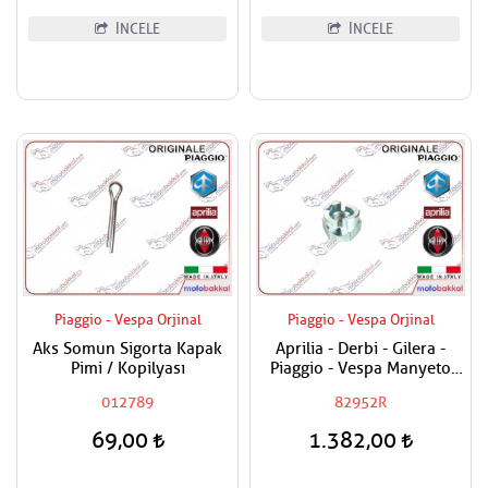
İNCELE
İNCELE
Piaggio - Vespa Orjinal
Piaggio - Vespa Orjinal
Aks Somun Sigorta Kapak
Aprilia - Derbi - Gilera -
Pimi / Kopilyası
Piaggio - Vespa Manyeto
Göbek Özel Somunu
012789
82952R
69,00
1.382,00