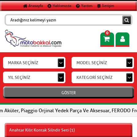
Anasayfa
Hakkımızda
Yardım
İletişim
0
MARKA SEÇİNİZ
MODEL SEÇİNİZ
YIL SEÇİNİZ
KATEGORİ SEÇİNİZ
GÖSTER
 Piaggio Orjinal Yedek Parça Ve Aksesuar, FERODO Fren Balatalar
Anahtar Kilit Kontak Silndir Seti (1)