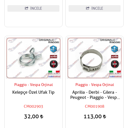
İNCELE
İNCELE
Piaggio - Vespa Orjinal
Piaggio - Vespa Orjinal
Kelepçe Özel Ufak Tip
Aprilia - Derbi - Gilera -
Peugeot - Piaggio - Vespa
Tüm Modeller Hortum
CM002903
CM001908
Kelepçesi
32,00
113,00