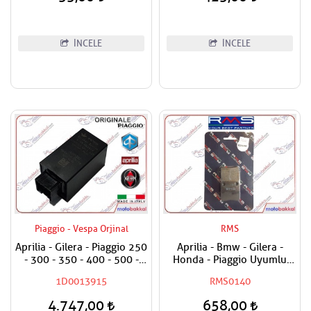
İNCELE
İNCELE
Piaggio - Vespa Orjinal
RMS
Aprilia - Gilera - Piaggio 250
Aprilia - Bmw - Gilera -
- 300 - 350 - 400 - 500 -
Honda - Piaggio Uyumlu
800 - 850 Sinyal Rölesi
RMS Organik El Fren
1D0013915
RMS0140
Sinyal Flaşörü
Balatası
4.747,00
658,00