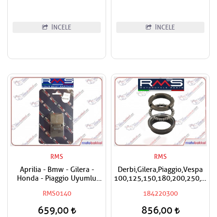
İNCELE
İNCELE
RMS
RMS
Aprilia - Bmw - Gilera -
Derbi,Gilera,Piaggio,Vespa
Honda - Piaggio Uyumlu
100,125,150,180,200,250,300
RMS Organik El Fren
RMS Furş Rulman Üst Ön
RMS0140
184220300
Balatası
Mesnet Maşa Bilyası
659,00
856,00