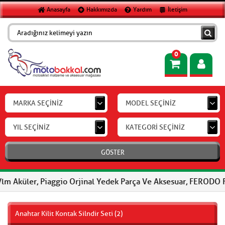
Anasayfa
Hakkımızda
Yardım
İletişim
0
MARKA SEÇİNİZ
MODEL SEÇİNİZ
YIL SEÇİNİZ
KATEGORİ SEÇİNİZ
GÖSTER
, Piaggio Orjinal Yedek Parça Ve Aksesuar, FERODO Fren Balatala
Anahtar Kilit Kontak Silndir Seti (2)