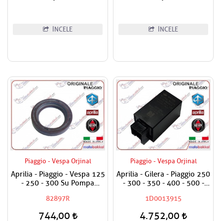
İNCELE
İNCELE
Piaggio - Vespa Orjinal
Piaggio - Vespa Orjinal
Aprilia - Piaggio - Vespa 125
Aprilia - Gilera - Piaggio 250
- 250 - 300 Su Pompa
- 300 - 350 - 400 - 500 -
Keçesi
800 - 850 Sinyal Rölesi
82897R
1D0013915
Sinyal Flaşörü
744,00
4.752,00