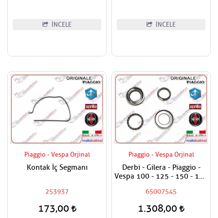
İNCELE
İNCELE
Piaggio - Vespa Orjinal
Piaggio - Vespa Orjinal
Kontak İç Segmanı
Derbi - Gilera - Piaggio -
Vespa 100 - 125 - 150 - 180
- 200 - 250 - 300 - 400
253937
65007545
Maşa Rulman Set Alt - Furş
Rulman Set Alt
173,00
1.308,00