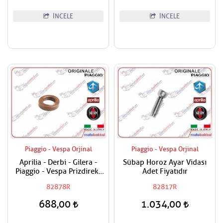
İNCELE
İNCELE
Piaggio - Vespa Orjinal
Piaggio - Vespa Orjinal
Aprilia - Derbi - Gilera -
Sübap Horoz Ayar Vidası
Piaggio - Vespa Prizdirekt
Adet Fiyatıdır
Keçesi / Şanzuman Keçesi
82878R
82817R
688,00
1.034,00