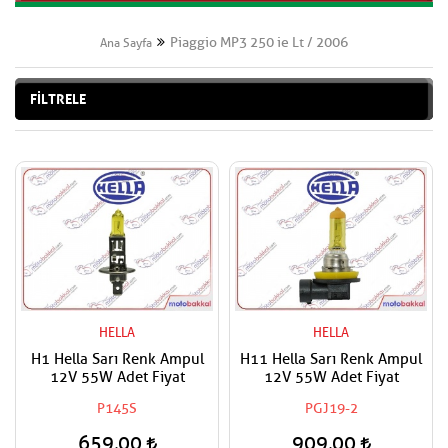
Piaggio MP3 250 ie Lt / 2006
Ana Sayfa
FİLTRELE
HELLA
HELLA
H1 Hella Sarı Renk Ampul
H11 Hella Sarı Renk Ampul
12V 55W Adet Fiyat
12V 55W Adet Fiyat
P145S
PGJ19-2
659,00
909,00