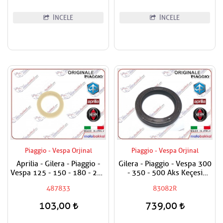
İNCELE
İNCELE
Piaggio - Vespa Orjinal
Piaggio - Vespa Orjinal
Aprilia - Gilera - Piaggio -
Gilera - Piaggio - Vespa 300
Vespa 125 - 150 - 180 - 200
- 350 - 500 Aks Keçesi
- 250 - 300 Egzantrik Mili
38x50x7
487833
83082R
Ağırlık Plastiği
103,00
739,00