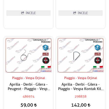
İNCELE
İNCELE
Piaggio - Vespa Orjinal
Piaggio - Vespa Orjinal
Aprilia - Derbi - Gilera -
Aprilia - Derbi - Gilera -
Peugeot - Piaggio - Vespa
Piaggio - Vespa Kontak Kilit
Egzantrik Levye Yayı
Segmanı Tüm Modeller
486974
298838
59,00
142,00