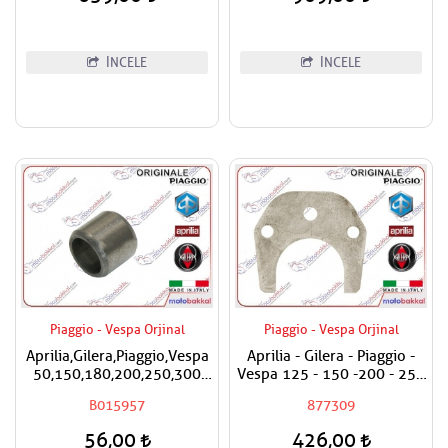
İNCELE
İNCELE
Piaggio - Vespa Orjinal
Piaggio - Vespa Orjinal
Aprilia,Gilera,Piaggio,Vespa
Aprilia - Gilera - Piaggio -
50,150,180,200,250,300
Vespa 125 - 150 -200 - 250
Silindir Kapak Burcu / Adet
- 300 Egzantrik Mili Ara
B015957
877309
Fiyatıdır
Hilali
56,00
426,00