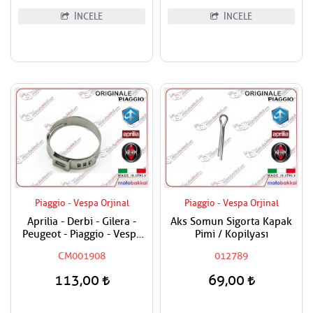
İNCELE
İNCELE
Piaggio - Vespa Orjinal
Piaggio - Vespa Orjinal
Aprilia - Derbi - Gilera -
Aks Somun Sigorta Kapak
Peugeot - Piaggio - Vespa
Pimi / Kopilyası
Tüm Modeller Hortum
CM001908
012789
Kelepçesi
113,00
69,00