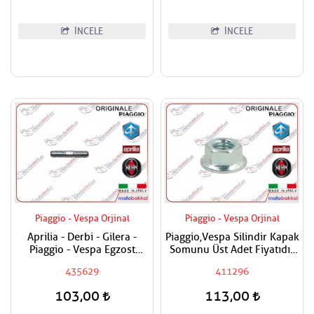
İNCELE
İNCELE
Piaggio - Vespa Orjinal
Piaggio - Vespa Orjinal
Aprilia - Derbi - Gilera -
Piaggio,Vespa Silindir Kapak
Piaggio - Vespa Egzost
Somunu Üst Adet Fiyatıdır
Manifold Saplaması Adet
Metrik 8
435629
411296
Fiyatıdır
103,00
113,00