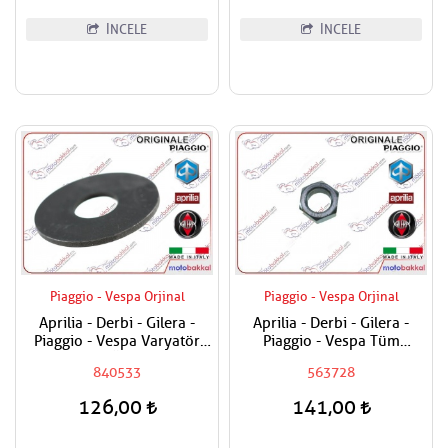
İNCELE
İNCELE
Piaggio - Vespa Orjinal
Piaggio - Vespa Orjinal
Aprilia - Derbi - Gilera -
Aprilia - Derbi - Gilera -
Piaggio - Vespa Varyatör
Piaggio - Vespa Tüm
Dişlisi Üst Pulu
Modeller Aks Somunu /
840533
563728
Tekerlek Somunu
126,00
141,00