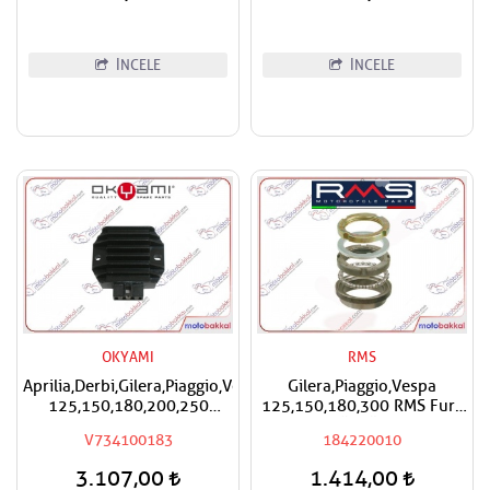
İNCELE
İNCELE
OKYAMI
RMS
Aprilia,Derbi,Gilera,Piaggio,Vespa
Gilera,Piaggio,Vespa
125,150,180,200,250
125,150,180,300 RMS Furş
Okyami Regülatör,Konjektör
Rulman Üst Ön Mesnet
V734100183
184220010
Maşa Bilyası
3.107,00
1.414,00