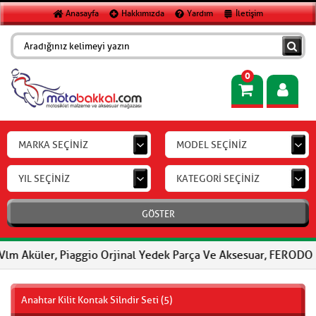
Anasayfa
Hakkımızda
Yardım
İletişim
0
MARKA SEÇİNİZ
MODEL SEÇİNİZ
YIL SEÇİNİZ
KATEGORİ SEÇİNİZ
GÖSTER
r, Piaggio Orjinal Yedek Parça Ve Aksesuar, FERODO Fren Balatal
Anahtar Kilit Kontak Silndir Seti (5)