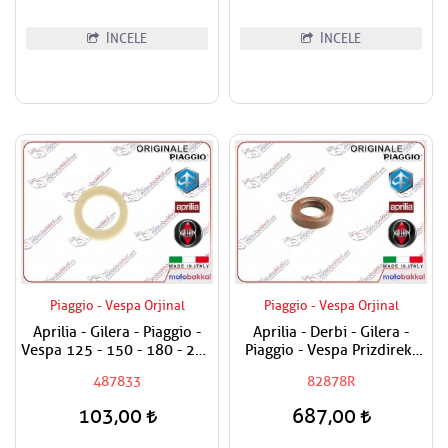
İNCELE
İNCELE
Piaggio - Vespa Orjinal
Piaggio - Vespa Orjinal
Aprilia - Gilera - Piaggio -
Aprilia - Derbi - Gilera -
Vespa 125 - 150 - 180 - 200
Piaggio - Vespa Prizdirekt
- 250 - 300 Egzantrik Mili
Keçesi / Şanzuman Keçesi
487833
82878R
Ağırlık Plastiği
103,00
687,00