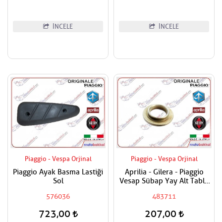
İNCELE
İNCELE
Piaggio - Vespa Orjinal
Piaggio - Vespa Orjinal
Piaggio Ayak Basma Lastiği
Aprilia - Gilera - Piaggio
Sol
Vesap Sübap Yay Alt Tabla
Adet Fiyatıdır
576036
483711
723,00
207,00