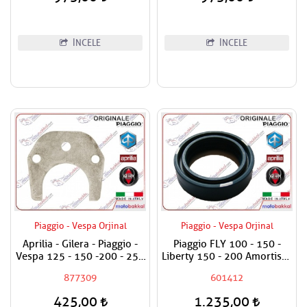
İNCELE
İNCELE
Piaggio - Vespa Orjinal
Piaggio - Vespa Orjinal
Aprilia - Gilera - Piaggio -
Piaggio FLY 100 - 150 -
Vespa 125 - 150 -200 - 250
Liberty 150 - 200 Amortisör
- 300 Egzantrik Mili Ara
Keçesi / Adet Fiyat.
877309
601412
Hilali
48x34x11
425,00
1.235,00