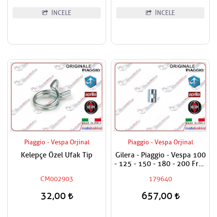
İNCELE
İNCELE
Piaggio - Vespa Orjinal
Piaggio - Vespa Orjinal
Kelepçe Özel Ufak Tip
Gilera - Piaggio - Vespa 100
- 125 - 150 - 180 - 200 Fren
Teli Ayar Somun Alt Burcu
CM002903
179640
32,00
657,00