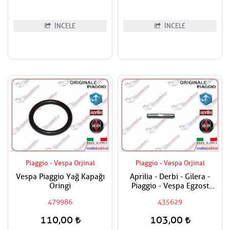
İNCELE
İNCELE
Piaggio - Vespa Orjinal
Piaggio - Vespa Orjinal
Vespa Piaggio Yağ Kapağı
Aprilia - Derbi - Gilera -
Oringi
Piaggio - Vespa Egzost
Manifold Saplaması Adet
479986
435629
Fiyatıdır
110,00
103,00