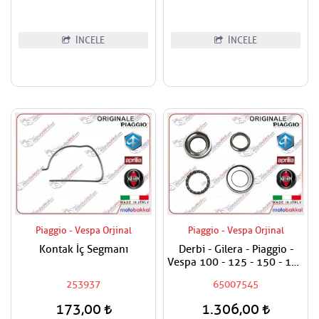
İNCELE
İNCELE
Piaggio - Vespa Orjinal
Piaggio - Vespa Orjinal
Kontak İç Segmanı
Derbi - Gilera - Piaggio -
Vespa 100 - 125 - 150 - 180
- 200 - 250 - 300 - 400
253937
65007545
Maşa Rulman Set Alt - Furş
Rulman Set Alt
173,00
1.306,00