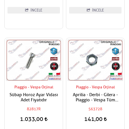
İNCELE
İNCELE
Piaggio - Vespa Orjinal
Piaggio - Vespa Orjinal
Sübap Horoz Ayar Vidası
Aprilia - Derbi - Gilera -
Adet Fiyatıdır
Piaggio - Vespa Tüm
Modeller Aks Somunu /
82817R
563728
Tekerlek Somunu
1.033,00
141,00