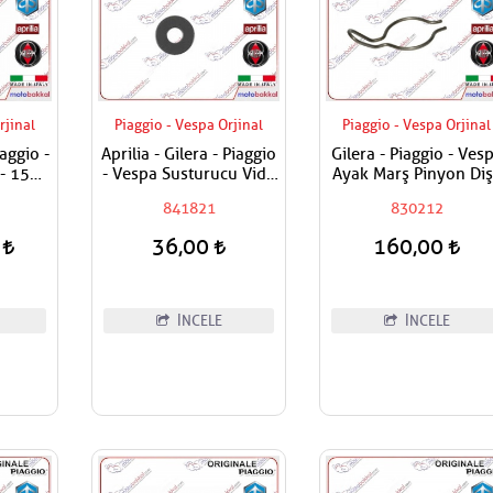
rjinal
Piaggio - Vespa Orjinal
Piaggio - Vespa Orjinal
iaggio -
Aprilia - Gilera - Piaggio
Gilera - Piaggio - Ves
- 150 -
- Vespa Susturucu Vida
Ayak Marş Pinyon Diş
- 300 -
Pulu Adet Fiyatı
Yayı
841821
830212
n Set
 Set Alt
0
36,00
160,00
İNCELE
İNCELE