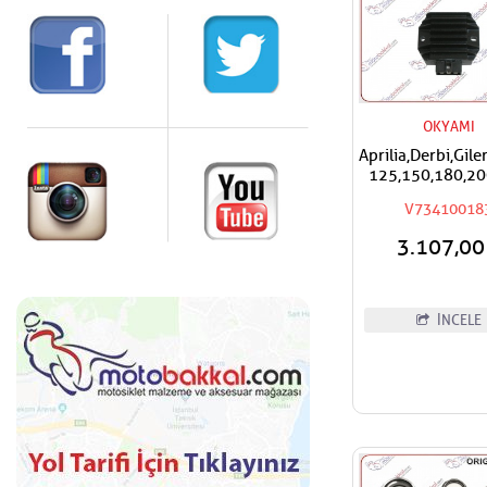
OKYAMI
Aprilia,Derbi,Gil
125,150,180,20
Okyami
V73410018
Regülatör,Konj
3.107,0
İNCELE