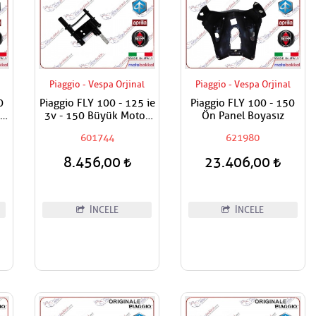
Piaggio - Vespa Orjinal
Piaggio - Vespa Orjinal
0
Piaggio FLY 100 - 125 ie
Piaggio FLY 100 - 150
el
3v - 150 Büyük Motor
Ön Panel Boyasız
Taşıma Demiri - Beşik
601744
621980
Demiri
8.456,00
23.406,00
İNCELE
İNCELE