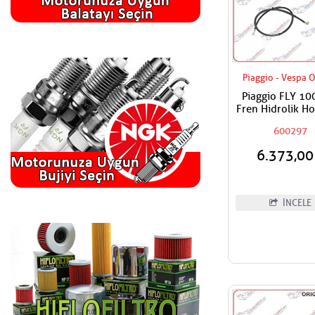
Piaggio - Vespa O
Piaggio FLY 10
Fren Hidrolik H
Ön
600297
6.373,0
İNCELE