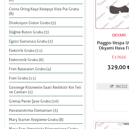
Conta Oring Keçe Kelepçe Vida Pul Grubu
(8)
Direksiyon Gidon Grubu (5)
Düğme Buton Grubu (3)
OKYAMI
Egzoz Susturucu Grubu (2)
Piaggio-Vespa 
Okyami Hava Fil
Elektirik Grubu (11)
E17656
Elektronik Grubu (6)
329,00
Fren Balataları Grubu (4)
Fren Grubu (11)
İNCELE
Gösterge Kilometre Saati Rediktör Km Teli
ve Camları (2)
Grenaj Panel Şase Grubu (20)
Havalandırma Elemanları (5)
Marş Starter Ateşleme Grubu (8)
Maşa Furş Amortisör Süspansiyon Grubu