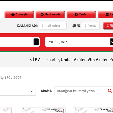
Anasayfa
Hakkımızda
Yardım
İl
KULLANICI ADI :
ŞİFRE :
GİRİ
YIL SEÇİNİZ
S.İ.P Aksesuarlar, Unibat Aküler, Vlm Aküler, Piaggio Orjin
Fly 150 / 2007
ARAMA