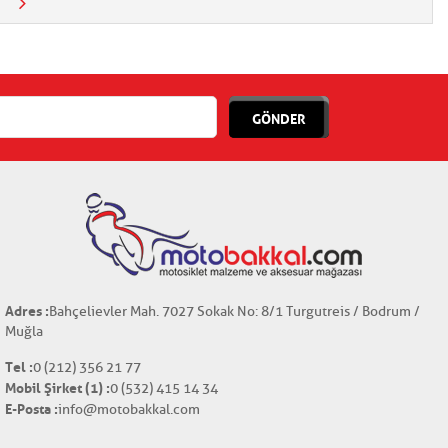
GÖNDER
Adres :
Bahçelievler Mah. 7027 Sokak No: 8/1 Turgutreis / Bodrum /
Muğla
Tel :
0 (212) 356 21 77
Mobil Şirket (1) :
0 (532) 415 14 34
E-Posta :
info@motobakkal.com