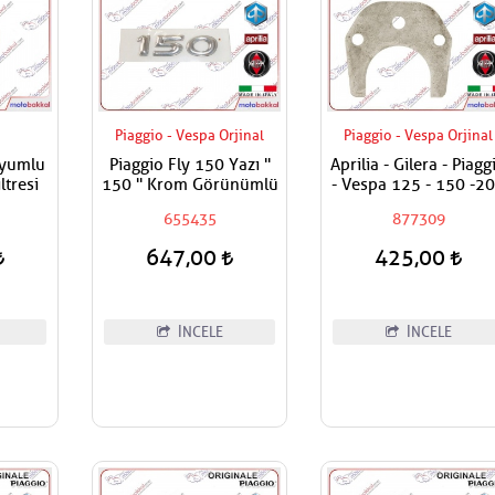
Piaggio - Vespa Orjinal
Piaggio - Vespa Orjinal
Uyumlu
Piaggio Fly 150 Yazı ''
Aprilia - Gilera - Piagg
tresi
150 '' Krom Görünümlü
- Vespa 125 - 150 -2
- 250 - 300 Egzantri
655435
877309
Mili Ara Hilali
647,00
425,00
İNCELE
İNCELE