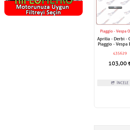
Piaggio - Vespa O
Aprilia - Derbi - 
Piaggio - Vespa 
Manifold Sapl
435629
Adet Fiyatıd
103,00
İNCELE