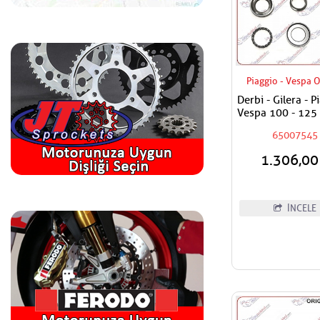
Piaggio - Vespa O
Derbi - Gilera - P
Vespa 100 - 125 
180 - 200 - 250 
65007545
400 Maşa Rulma
Alt - Furş Rulman
1.306,0
İNCELE