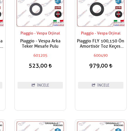
Piaggio - Vespa Orjinal
Piaggio - Vespa Orjinal
pa
Piaggio - Vespa Arka
Piaggio FLY 100,150 Ön
li
Teker Mesafe Pulu
Amortisör Toz Keçesi
Adet Fiyatı
601205
600490
523,00
979,00
İNCELE
İNCELE