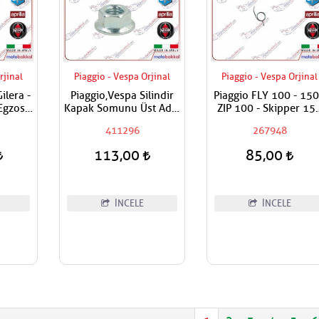
rjinal
Piaggio - Vespa Orjinal
Piaggio - Vespa Orjinal
Gilera -
Piaggio,Vespa Silindir
Piaggio FLY 100 - 150
Egzost
Kapak Somunu Üst Adet
ZIP 100 - Skipper 15
aması
Fiyatıdır Metrik 8
ST - Vespa ET4 150 
411296
267948
ır
Primavera 150 ie 3V
Fren Kol Yayı Adet
113,00
85,00
Fiyatıdır
İNCELE
İNCELE