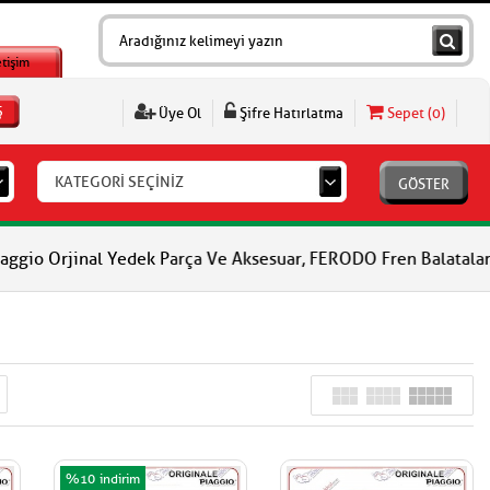
etişim
Ş
Üye Ol
Şifre Hatırlatma
Sepet (
0
)
KATEGORİ SEÇİNİZ
GÖSTER
al Yedek Parça Ve Aksesuar, FERODO Fren Balataları, FERODO Debr
%10