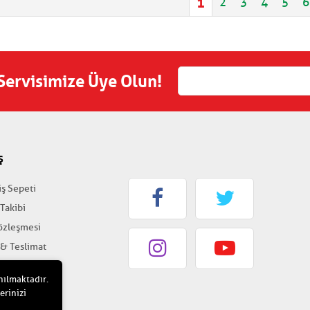
1
2
3
4
5
6
 Servisimize Üye Olun!
Ş
iş Sepeti
 Takibi
Sözleşmesi
 & Teslimat
k & Güvenlik
nılmaktadır.
erinizi