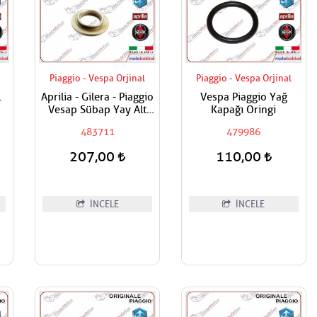
Piaggio - Vespa Orjinal
Piaggio - Vespa Orjinal
l
Aprilia - Gilera - Piaggio
Vespa Piaggio Yağ
Vesap Sübap Yay Alt
Kapağı Oringi
Tabla Adet Fiyatıdır
483711
479986
207,00
110,00
İNCELE
İNCELE