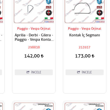
Piaggio - Vespa Orjinal
Piaggio - Vespa Orjinal
 -
Aprilia - Derbi - Gilera -
Kontak İç Segmanı
Piaggio - Vespa Kontak
e
Kilit Segmanı Tüm
298838
253937
Modeller
142,00
173,00
İNCELE
İNCELE