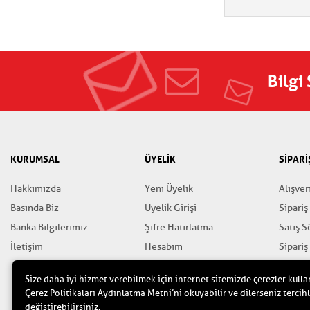
Bilgi
KURUMSAL
ÜYELİK
SİPARİ
Hakkımızda
Yeni Üyelik
Alışver
Basında Biz
Üyelik Girişi
Sipariş
Banka Bilgilerimiz
Şifre Hatırlatma
Satış 
İletişim
Hesabım
Sipariş
Favorilerim
Gizlili
Size daha iyi hizmet verebilmek için internet sitemizde çerezler kulla
Yardım
Çerez Politikaları Aydınlatma Metni’ni okuyabilir ve dilerseniz tercihl
değiştirebilirsiniz.