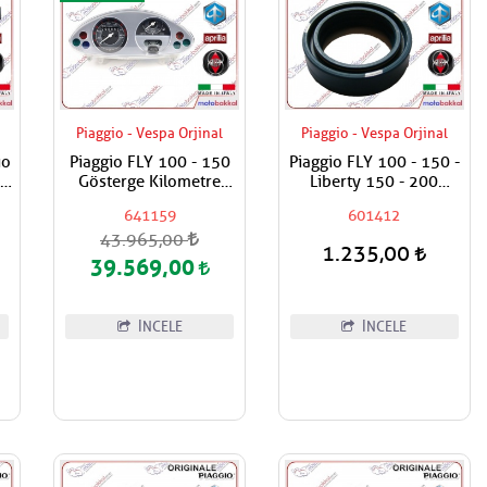
Piaggio - Vespa Orjinal
Piaggio - Vespa Orjinal
io
Piaggio FLY 100 - 150
Piaggio FLY 100 - 150 -
00
Gösterge Kilometre
Liberty 150 - 200
k
Devir Km Saati
Amortisör Keçesi / Adet
641159
601412
Fiyat. 48x34x11
43.965,00
1.235,00
39.569,00
İNCELE
İNCELE