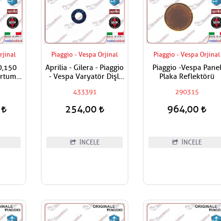
rjinal
Piaggio - Vespa Orjinal
Piaggio - Vespa Orjinal
0,150
Aprilia - Gilera - Piaggio
Piaggio -Vespa Pane
ortumu
- Vespa Varyatör Dişli
Plaka Reflektörü
Üst Pulu
433391
290315
0
254,00
964,00
İNCELE
İNCELE