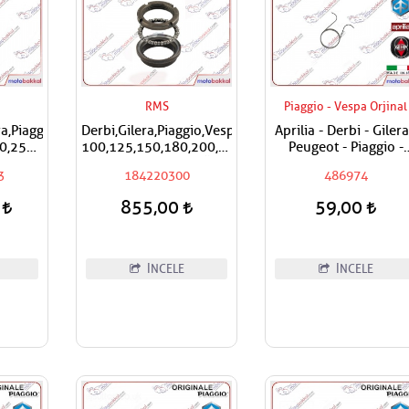
RMS
Piaggio - Vespa Orjinal
era,Piaggio,Vespa
Derbi,Gilera,Piaggio,Vespa
Aprilia - Derbi - Gilera
0,250
100,125,150,180,200,250,300,400
Peugeot - Piaggio -
RMS Furş Rulman Üst
Vespa Egzantrik Levy
3
184220300
486974
ektör
Ön Mesnet Maşa Bilyası
Yayı
0
855,00
59,00
İNCELE
İNCELE