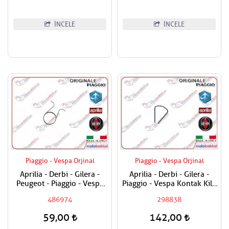
İNCELE
İNCELE
Piaggio - Vespa Orjinal
Piaggio - Vespa Orjinal
Aprilia - Derbi - Gilera -
Aprilia - Derbi - Gilera -
Peugeot - Piaggio - Vespa
Piaggio - Vespa Kontak Kilit
Egzantrik Levye Yayı
Segmanı Tüm Modeller
486974
298838
59,00
142,00