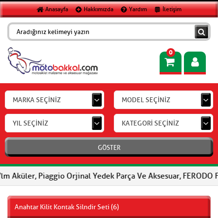
Anasayfa
Hakkımızda
Yardım
İletişim
0
MARKA SEÇİNİZ
MODEL SEÇİNİZ
YIL SEÇİNİZ
KATEGORİ SEÇİNİZ
GÖSTER
r, Piaggio Orjinal Yedek Parça Ve Aksesuar, FERODO Fren Balatal
Anahtar Kilit Kontak Silndir Seti (6)