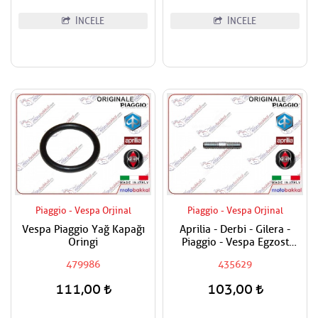
İNCELE
İNCELE
Piaggio - Vespa Orjinal
Piaggio - Vespa Orjinal
Vespa Piaggio Yağ Kapağı
Aprilia - Derbi - Gilera -
Oringi
Piaggio - Vespa Egzost
Manifold Saplaması Adet
479986
435629
Fiyatıdır
111,00
103,00