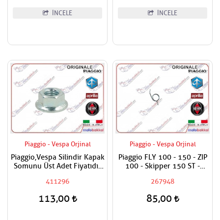
İNCELE
İNCELE
Piaggio - Vespa Orjinal
Piaggio - Vespa Orjinal
Piaggio,Vespa Silindir Kapak
Piaggio FLY 100 - 150 - ZIP
Somunu Üst Adet Fiyatıdır
100 - Skipper 150 ST -
Metrik 8
Vespa ET4 150 - Primavera
411296
267948
150 ie 3V Fren Kol Yayı
Adet Fiyatıdır
113,00
85,00