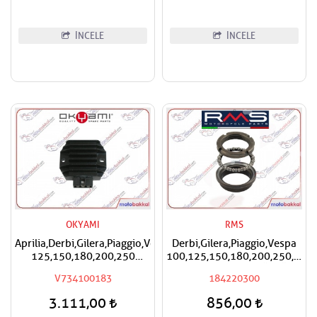
İNCELE
İNCELE
OKYAMI
RMS
Aprilia,Derbi,Gilera,Piaggio,Vespa
Derbi,Gilera,Piaggio,Vespa
125,150,180,200,250
100,125,150,180,200,250,300
Okyami Regülatör,Konjektör
RMS Furş Rulman Üst Ön
V734100183
184220300
Mesnet Maşa Bilyası
3.111,00
856,00