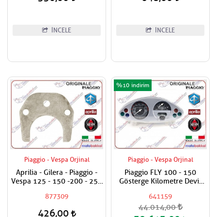
İNCELE
İNCELE
%10
Piaggio - Vespa Orjinal
Piaggio - Vespa Orjinal
Aprilia - Gilera - Piaggio -
Piaggio FLY 100 - 150
Vespa 125 - 150 -200 - 250
Gösterge Kilometre Devir
- 300 Egzantrik Mili Ara
Km Saati
877309
641159
Hilali
44.014,00
426,00