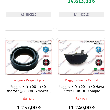
39.613,00
İNCELE
İNCELE
Piaggio - Vespa Orjinal
Piaggio - Vespa Orjinal
Piaggio FLY 100 - 150 -
Piaggio FLY 100 - 150 Hava
Liberty 150 - 200 Amortisör
Filtresi Kutusu Komple
Keçesi / Adet Fiyat.
601412
843191
48x34x11
1.237,00
11.240,00