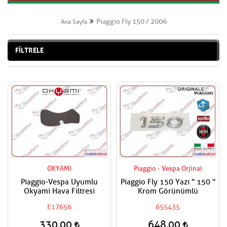
Piaggio Fly 150 / 2006
Ana Sayfa
FİLTRELE
OKYAMI
Piaggio - Vespa Orjinal
Piaggio-Vespa Uyumlu
Piaggio Fly 150 Yazı '' 150 ''
Okyami Hava Filtresi
Krom Görünümlü
E17656
655435
330,00
648,00