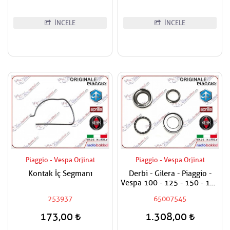
İNCELE
İNCELE
Piaggio - Vespa Orjinal
Piaggio - Vespa Orjinal
Kontak İç Segmanı
Derbi - Gilera - Piaggio -
Vespa 100 - 125 - 150 - 180
- 200 - 250 - 300 - 400
253937
65007545
Maşa Rulman Set Alt - Furş
Rulman Set Alt
173,00
1.308,00