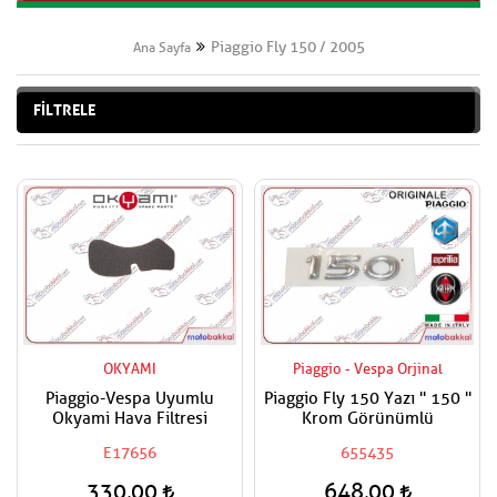
Piaggio Fly 150 / 2005
Ana Sayfa
FİLTRELE
OKYAMI
Piaggio - Vespa Orjinal
Piaggio-Vespa Uyumlu
Piaggio Fly 150 Yazı '' 150 ''
Okyami Hava Filtresi
Krom Görünümlü
E17656
655435
330,00
648,00