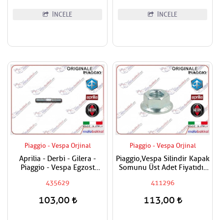
İNCELE
İNCELE
Piaggio - Vespa Orjinal
Piaggio - Vespa Orjinal
Aprilia - Derbi - Gilera -
Piaggio,Vespa Silindir Kapak
Piaggio - Vespa Egzost
Somunu Üst Adet Fiyatıdır
Manifold Saplaması Adet
Metrik 8
435629
411296
Fiyatıdır
103,00
113,00