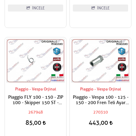
İNCELE
İNCELE
Piaggio - Vespa Orjinal
Piaggio - Vespa Orjinal
Piaggio FLY 100 - 150 - ZIP
Piaggio - Vespa 100 - 125 -
100 - Skipper 150 ST -
150 - 200 Fren Teli Ayar
Vespa ET4 150 - Primavera
Somunu
267948
270310
150 ie 3V Fren Kol Yayı
Adet Fiyatıdır
85,00
443,00