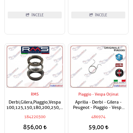
İNCELE
İNCELE
RMS
Piaggio - Vespa Orjinal
Derbi,Gilera,Piaggio,Vespa
Aprilia - Derbi - Gilera -
100,125,150,180,200,250,300,400
Peugeot - Piaggio - Vespa
RMS Furş Rulman Üst Ön
Egzantrik Levye Yayı
184220300
486974
Mesnet Maşa Bilyası
856,00
59,00