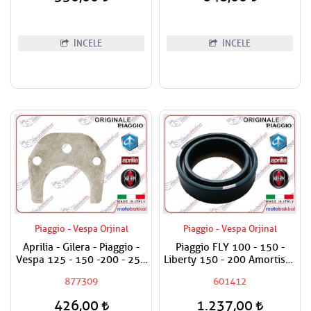
İNCELE
İNCELE
Piaggio - Vespa Orjinal
Piaggio - Vespa Orjinal
Aprilia - Gilera - Piaggio -
Piaggio FLY 100 - 150 -
Vespa 125 - 150 -200 - 250
Liberty 150 - 200 Amortisör
- 300 Egzantrik Mili Ara
Keçesi / Adet Fiyat.
877309
601412
Hilali
48x34x11
426,00
1.237,00