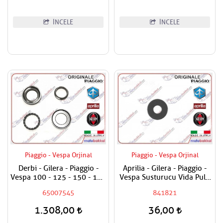
İNCELE
İNCELE
Piaggio - Vespa Orjinal
Piaggio - Vespa Orjinal
Derbi - Gilera - Piaggio -
Aprilia - Gilera - Piaggio -
Vespa 100 - 125 - 150 - 180
Vespa Susturucu Vida Pulu
- 200 - 250 - 300 - 400
Adet Fiyatı
65007545
841821
Maşa Rulman Set Alt - Furş
Rulman Set Alt
1.308,00
36,00