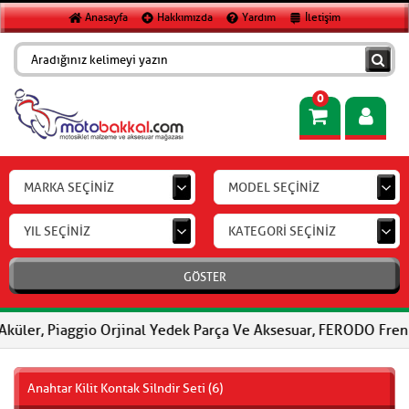
Anasayfa
Hakkımızda
Yardım
İletişim
0
MARKA SEÇİNİZ
MODEL SEÇİNİZ
YIL SEÇİNİZ
KATEGORİ SEÇİNİZ
GÖSTER
Piaggio Orjinal Yedek Parça Ve Aksesuar, FERODO Fren Balataları
Anahtar Kilit Kontak Silndir Seti (6)