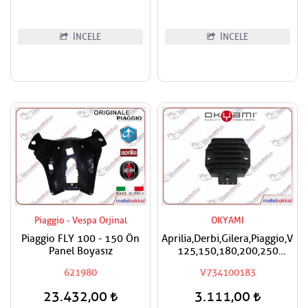
İNCELE
İNCELE
Piaggio - Vespa Orjinal
OKYAMI
Piaggio FLY 100 - 150 Ön
Aprilia,Derbi,Gilera,Piaggio,Ves
Panel Boyasız
125,150,180,200,250
Okyami Regülatör,Konjektör
621980
V734100183
23.432,00
3.111,00