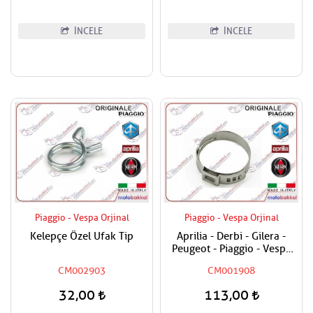
İNCELE
İNCELE
Piaggio - Vespa Orjinal
Piaggio - Vespa Orjinal
Kelepçe Özel Ufak Tip
Aprilia - Derbi - Gilera -
Peugeot - Piaggio - Vespa
Tüm Modeller Hortum
CM002903
CM001908
Kelepçesi
32,00
113,00