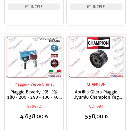
İNCELE
İNCELE
Piaggio - Vespa Orjinal
CHAMPION
Piaggio Beverly -X8 - X9
Aprillia-Gilera-Piaggio
180 - 200 - 250 - 300 - 400
Uyumlu Champion Yağ
- 500 Anahtar Dahil Kontak
Filtresi
576552
COF084
Silindir Seti
4.638,00
558,00