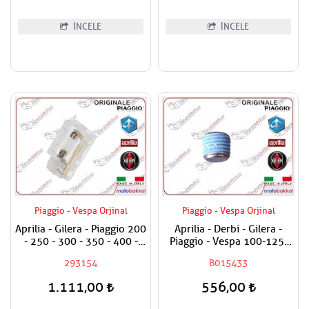
İNCELE
İNCELE
Piaggio - Vespa Orjinal
Piaggio - Vespa Orjinal
Aprilia - Gilera - Piaggio 200
Aprilia - Derbi - Gilera -
- 250 - 300 - 350 - 400 -
Piaggio - Vespa 100-125-
500 Bagaj Aydınlatma Camı
150-180-200-250-300-400-
293154
B015433
500-800-850 Karter Tapası
1.111,00
556,00