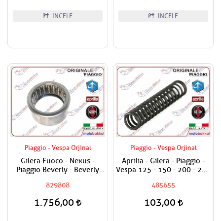
İNCELE
İNCELE
Piaggio - Vespa Orjinal
Piaggio - Vespa Orjinal
Gilera Fuoco - Nexus -
Aprilia - Gilera - Piaggio -
Piaggio Beverly - Beverly
Vespa 125 - 150 - 200 - 250
Cruiser - MP3 - X9 500 - X8
- 300 - 350 - 400 - 500 Yağ
829808
485655
ie - X Evo - MP3 400
Basınç Sübap Yayı
Debriyaj Rulmanı Arka
1.756,00
103,00
Masura ( 25 x 33 x 18 )