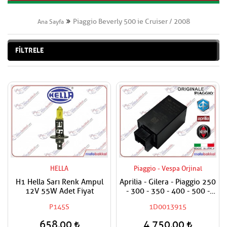
Piaggio Beverly 500 ie Cruiser / 2008
Ana Sayfa
FİLTRELE
HELLA
Piaggio - Vespa Orjinal
H1 Hella Sarı Renk Ampul
Aprilia - Gilera - Piaggio 250
12V 55W Adet Fiyat
- 300 - 350 - 400 - 500 -
800 - 850 Sinyal Rölesi
P145S
1D0013915
Sinyal Flaşörü
658,00
4.750,00