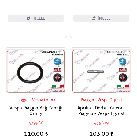
İNCELE
İNCELE
Piaggio - Vespa Orjinal
Piaggio - Vespa Orjinal
Vespa Piaggio Yağ Kapağı
Aprilia - Derbi - Gilera -
Oringi
Piaggio - Vespa Egzost
Manifold Saplaması Adet
479986
435629
Fiyatıdır
110,00
103,00