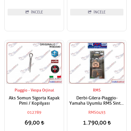
İNCELE
İNCELE
Piaggio - Vespa Orjinal
RMS
Aks Somun Sigorta Kapak
Derbi-Gilera-Piaggio-
Pimi / Kopilyası
Yamaha Uyumlu RMS Sinter
Ön-Arka Fren Balatası
012789
RMS0493
69,00
1.790,00