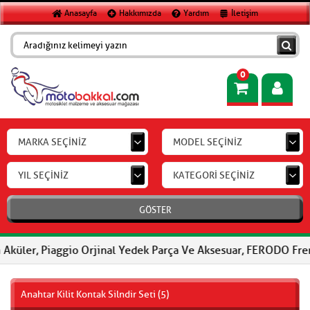
Anasayfa
Hakkımızda
Yardım
İletişim
0
MARKA SEÇİNİZ
MODEL SEÇİNİZ
YIL SEÇİNİZ
KATEGORİ SEÇİNİZ
GÖSTER
iaggio Orjinal Yedek Parça Ve Aksesuar, FERODO Fren Balataları,
Anahtar Kilit Kontak Silndir Seti (5)