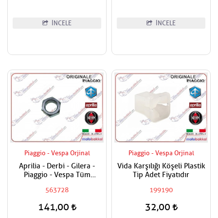
İNCELE
İNCELE
Piaggio - Vespa Orjinal
Piaggio - Vespa Orjinal
Aprilia - Derbi - Gilera -
Vida Karşılığı Köşeli Plastik
Piaggio - Vespa Tüm
Tip Adet Fiyatıdır
Modeller Aks Somunu /
563728
199190
Tekerlek Somunu
141,00
32,00