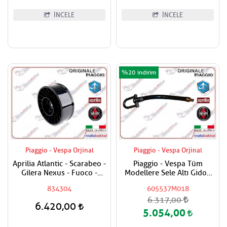
İNCELE
İNCELE
%20
Piaggio - Vespa Orjinal
Piaggio - Vespa Orjinal
Aprilia Atlantic - Scarabeo -
Piaggio - Vespa Tüm
Gilera Nexus - Fuoco -
Modellere Sele Altı Gidon
Piaggio Beverly - MP3 - X9 -
Kilidi Uzatması
834304
605537M018
X8 - XEVO 400 - 500
6.317,00
Varyatör Kayış Rulmanı
6.420,00
5.054,00