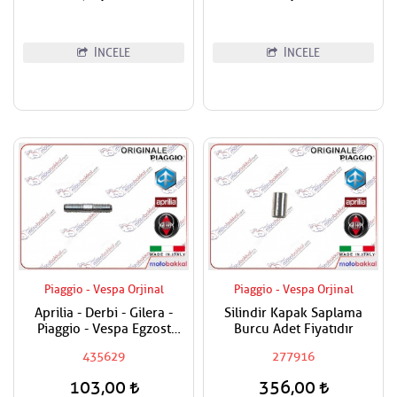
İNCELE
İNCELE
Piaggio - Vespa Orjinal
Piaggio - Vespa Orjinal
Aprilia - Derbi - Gilera -
Silindir Kapak Saplama
Piaggio - Vespa Egzost
Burcu Adet Fiyatıdır
Manifold Saplaması Adet
435629
277916
Fiyatıdır
103,00
356,00