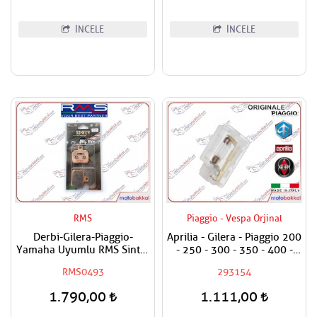
İNCELE
İNCELE
RMS
Piaggio - Vespa Orjinal
Derbi-Gilera-Piaggio-
Aprilia - Gilera - Piaggio 200
Yamaha Uyumlu RMS Sinter
- 250 - 300 - 350 - 400 -
Ön-Arka Fren Balatası
500 Bagaj Aydınlatma Camı
RMS0493
293154
1.790,00
1.111,00