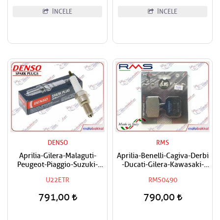
İNCELE
İNCELE
DENSO
RMS
Aprilia-Gilera-Malaguti-
Aprilia-Benelli-Cagiva-Derbi
Peugeot-Piaggio-Suzuki-
-Ducati-Gilera-Kawasaki-
Vespa Uyumlu Denso Buji
Ktm-Moto Guzzi-Peugeot-
U22ETR
RMS0490
Piaggio Uyumlu RMS
Organik Arka Fren Balatası
791,00
790,00