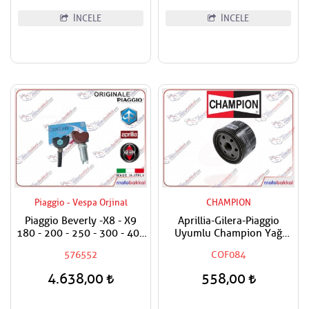
İNCELE
İNCELE
Piaggio - Vespa Orjinal
CHAMPION
Piaggio Beverly -X8 - X9
Aprillia-Gilera-Piaggio
180 - 200 - 250 - 300 - 400
Uyumlu Champion Yağ
- 500 Anahtar Dahil Kontak
Filtresi
576552
COF084
Silindir Seti
4.638,00
558,00