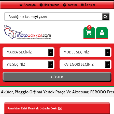
Anasayfa
Hakkımızda
Yardım
İletişim
0
MARKA SEÇİNİZ
MODEL SEÇİNİZ
YIL SEÇİNİZ
KATEGORİ SEÇİNİZ
GÖSTER
Piaggio Orjinal Yedek Parça Ve Aksesuar, FERODO Fren Balataları,
Anahtar Kilit Kontak Silndir Seti (5)