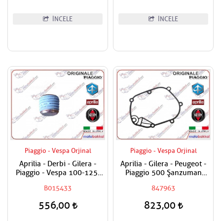
İNCELE
İNCELE
Piaggio - Vespa Orjinal
Piaggio - Vespa Orjinal
Aprilia - Derbi - Gilera -
Aprilia - Gilera - Peugeot -
Piaggio - Vespa 100-125-
Piaggio 500 Şanzuman
150-180-200-250-300-400-
Contası
B015433
847963
500-800-850 Karter Tapası
556,00
823,00