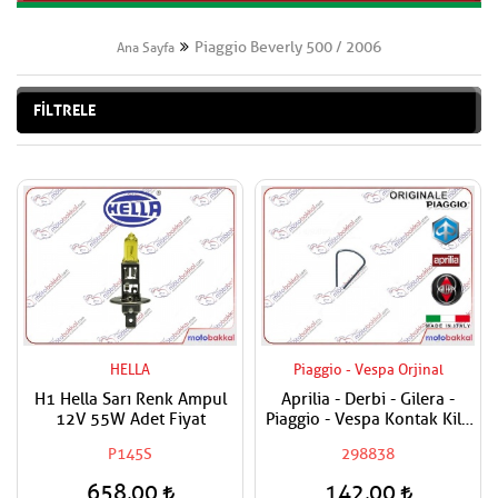
Piaggio Beverly 500 / 2006
Ana Sayfa
FİLTRELE
HELLA
Piaggio - Vespa Orjinal
H1 Hella Sarı Renk Ampul
Aprilia - Derbi - Gilera -
12V 55W Adet Fiyat
Piaggio - Vespa Kontak Kilit
Segmanı Tüm Modeller
P145S
298838
658,00
142,00