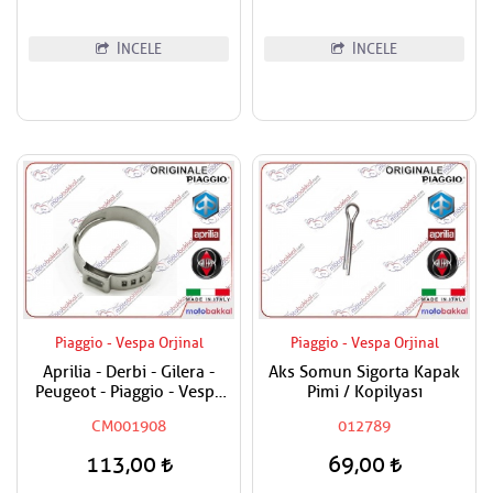
İNCELE
İNCELE
Piaggio - Vespa Orjinal
Piaggio - Vespa Orjinal
Aprilia - Derbi - Gilera -
Aks Somun Sigorta Kapak
Peugeot - Piaggio - Vespa
Pimi / Kopilyası
Tüm Modeller Hortum
CM001908
012789
Kelepçesi
113,00
69,00