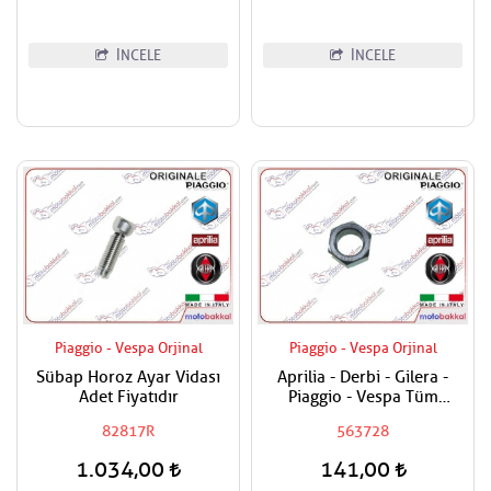
İNCELE
İNCELE
Piaggio - Vespa Orjinal
Piaggio - Vespa Orjinal
Sübap Horoz Ayar Vidası
Aprilia - Derbi - Gilera -
Adet Fiyatıdır
Piaggio - Vespa Tüm
Modeller Aks Somunu /
82817R
563728
Tekerlek Somunu
1.034,00
141,00