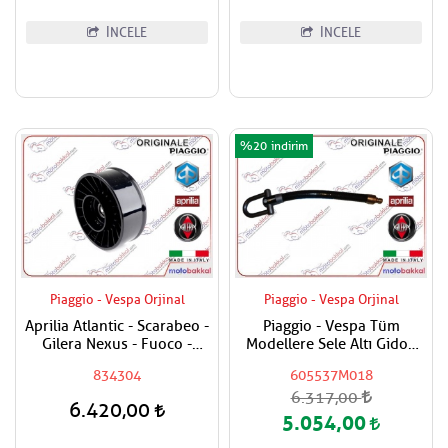
İNCELE
İNCELE
%20
Piaggio - Vespa Orjinal
Piaggio - Vespa Orjinal
Aprilia Atlantic - Scarabeo -
Piaggio - Vespa Tüm
Gilera Nexus - Fuoco -
Modellere Sele Altı Gidon
Piaggio Beverly - MP3 - X9 -
Kilidi Uzatması
834304
605537M018
X8 - XEVO 400 - 500
6.317,00
Varyatör Kayış Rulmanı
6.420,00
5.054,00