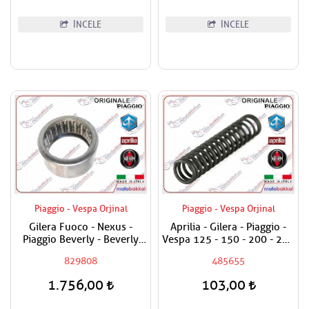
İNCELE
İNCELE
Piaggio - Vespa Orjinal
Piaggio - Vespa Orjinal
Gilera Fuoco - Nexus -
Aprilia - Gilera - Piaggio -
Piaggio Beverly - Beverly
Vespa 125 - 150 - 200 - 250
Cruiser - MP3 - X9 500 - X8
- 300 - 350 - 400 - 500 Yağ
829808
485655
ie - X Evo - MP3 400
Basınç Sübap Yayı
Debriyaj Rulmanı Arka
1.756,00
103,00
Masura ( 25 x 33 x 18 )