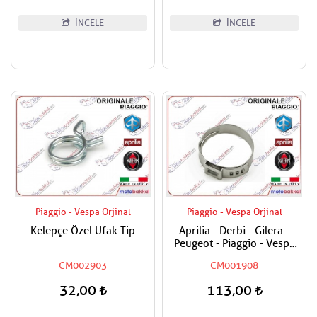
İNCELE
İNCELE
Piaggio - Vespa Orjinal
Piaggio - Vespa Orjinal
Kelepçe Özel Ufak Tip
Aprilia - Derbi - Gilera -
Peugeot - Piaggio - Vespa
Tüm Modeller Hortum
CM002903
CM001908
Kelepçesi
32,00
113,00