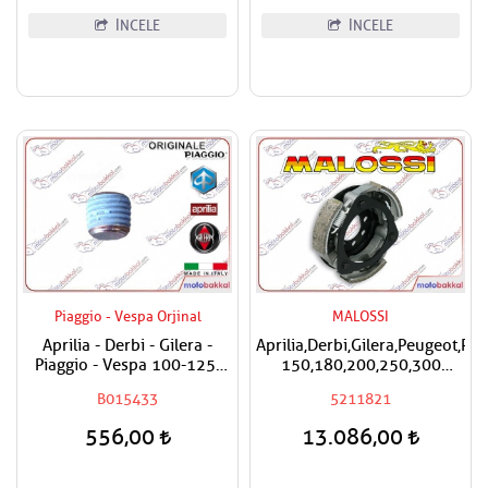
İNCELE
İNCELE
Piaggio - Vespa Orjinal
MALOSSI
Aprilia - Derbi - Gilera -
Aprilia,Derbi,Gilera,Peugeot,Pi
Piaggio - Vespa 100-125-
150,180,200,250,300
150-180-200-250-300-400-
Malossi Performans
B015433
5211821
500-800-850 Karter Tapası
Debriyaj Balatası
556,00
13.086,00