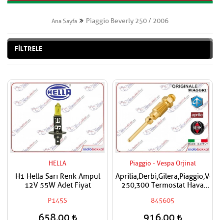
Piaggio Beverly 250 / 2006
Ana Sayfa
FİLTRELE
HELLA
Piaggio - Vespa Orjinal
H1 Hella Sarı Renk Ampul
Aprilia,Derbi,Gilera,Piaggio,Ves
12V 55W Adet Fiyat
250,300 Termostat Hava
Ayar Vidası
P145S
845605
658,00
916,00