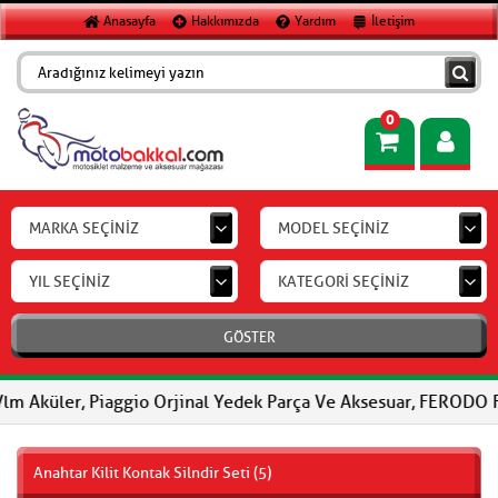
Anasayfa
Hakkımızda
Yardım
İletişim
0
MARKA SEÇİNİZ
MODEL SEÇİNİZ
YIL SEÇİNİZ
KATEGORİ SEÇİNİZ
GÖSTER
, Piaggio Orjinal Yedek Parça Ve Aksesuar, FERODO Fren Balatala
Anahtar Kilit Kontak Silndir Seti (5)