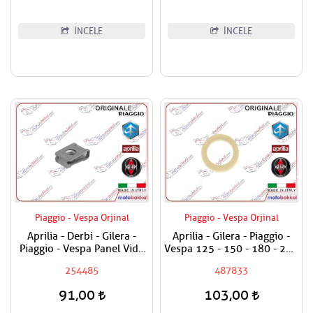
İNCELE
İNCELE
Piaggio - Vespa Orjinal
Piaggio - Vespa Orjinal
Aprilia - Derbi - Gilera -
Aprilia - Gilera - Piaggio -
Piaggio - Vespa Panel Vida
Vespa 125 - 150 - 180 - 200
Karşılığı 6mm
- 250 - 300 Egzantrik Mili
254485
487833
Ağırlık Plastiği
91,00
103,00