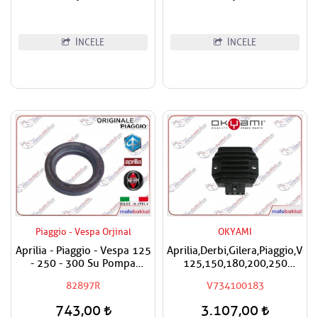
İNCELE
İNCELE
Piaggio - Vespa Orjinal
OKYAMI
Aprilia - Piaggio - Vespa 125
Aprilia,Derbi,Gilera,Piaggio,Ves
- 250 - 300 Su Pompa
125,150,180,200,250
Keçesi
Okyami Regülatör,Konjektör
82897R
V734100183
743,00
3.107,00