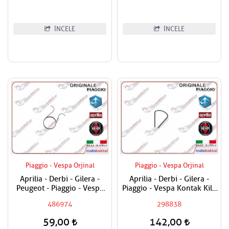
İNCELE
İNCELE
Piaggio - Vespa Orjinal
Piaggio - Vespa Orjinal
Aprilia - Derbi - Gilera -
Aprilia - Derbi - Gilera -
Peugeot - Piaggio - Vespa
Piaggio - Vespa Kontak Kilit
Egzantrik Levye Yayı
Segmanı Tüm Modeller
486974
298838
59,00
142,00