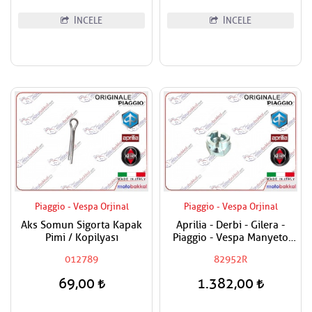
İNCELE
İNCELE
Piaggio - Vespa Orjinal
Piaggio - Vespa Orjinal
Aks Somun Sigorta Kapak
Aprilia - Derbi - Gilera -
Pimi / Kopilyası
Piaggio - Vespa Manyeto
Göbek Özel Somunu
012789
82952R
69,00
1.382,00