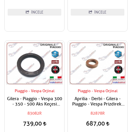
İNCELE
İNCELE
Piaggio - Vespa Orjinal
Piaggio - Vespa Orjinal
Gilera - Piaggio - Vespa 300
Aprilia - Derbi - Gilera -
- 350 - 500 Aks Keçesi
Piaggio - Vespa Prizdirekt
38x50x7
Keçesi / Şanzuman Keçesi
83082R
82878R
739,00
687,00