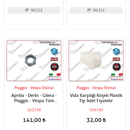
İNCELE
İNCELE
Piaggio - Vespa Orjinal
Piaggio - Vespa Orjinal
Aprilia - Derbi - Gilera -
Vida Karşılığı Köşeli Plastik
Piaggio - Vespa Tüm
Tip Adet Fiyatıdır
Modeller Aks Somunu /
563728
199190
Tekerlek Somunu
141,00
32,00