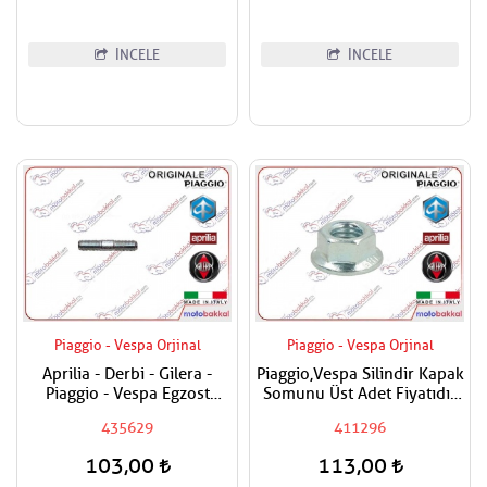
İNCELE
İNCELE
Piaggio - Vespa Orjinal
Piaggio - Vespa Orjinal
Aprilia - Derbi - Gilera -
Piaggio,Vespa Silindir Kapak
Piaggio - Vespa Egzost
Somunu Üst Adet Fiyatıdır
Manifold Saplaması Adet
Metrik 8
435629
411296
Fiyatıdır
103,00
113,00