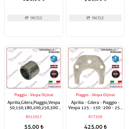
İNCELE
İNCELE
Piaggio - Vespa Orjinal
Piaggio - Vespa Orjinal
Aprilia,Gilera,Piaggio,Vespa
Aprilia - Gilera - Piaggio -
50,150,180,200,250,300
Vespa 125 - 150 -200 - 250
Silindir Kapak Burcu / Adet
- 300 Egzantrik Mili Ara
B015957
877309
Fiyatıdır
Hilali
55,00
425,00