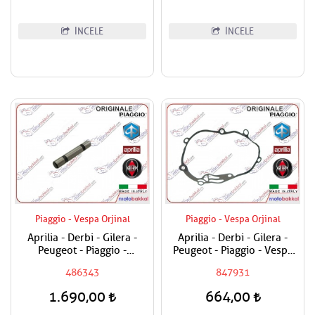
İNCELE
İNCELE
Piaggio - Vespa Orjinal
Piaggio - Vespa Orjinal
Aprilia - Derbi - Gilera -
Aprilia - Derbi - Gilera -
Peugeot - Piaggio -
Peugeot - Piaggio - Vespa
Vespa180 - 200 - 250 - 300
250 - 300 Şanzuman
486343
847931
Sübap Horoz Pimi
Contası
1.690,00
664,00