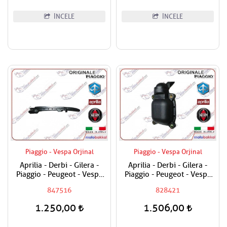
İNCELE
İNCELE
Piaggio - Vespa Orjinal
Piaggio - Vespa Orjinal
Aprilia - Derbi - Gilera -
Aprilia - Derbi - Gilera -
Piaggio - Peugeot - Vespa
Piaggio - Peugeot - Vespa
250 - 300 Egzantirik Zincir
200 - 250 - 300 Sübap
847516
828421
Pabucu - Sabit Olan
Kapak Havalandırma Kapağı
1.250,00
1.506,00