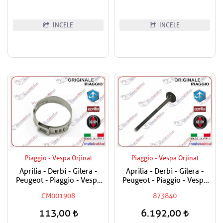
İNCELE
İNCELE
Piaggio - Vespa Orjinal
Piaggio - Vespa Orjinal
Aprilia - Derbi - Gilera -
Aprilia - Derbi - Gilera -
Peugeot - Piaggio - Vespa
Peugeot - Piaggio - Vespa
Tüm Modeller Hortum
250-300 Egzost Sübabı
CM001908
873840
Kelepçesi
Adet Fiyat
113,00
6.192,00