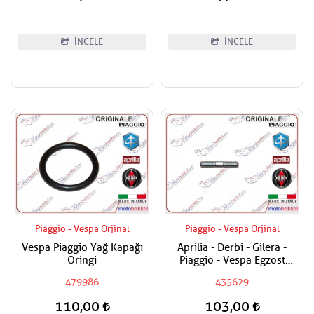
İNCELE
İNCELE
Piaggio - Vespa Orjinal
Piaggio - Vespa Orjinal
Vespa Piaggio Yağ Kapağı
Aprilia - Derbi - Gilera -
Oringi
Piaggio - Vespa Egzost
Manifold Saplaması Adet
479986
435629
Fiyatıdır
110,00
103,00