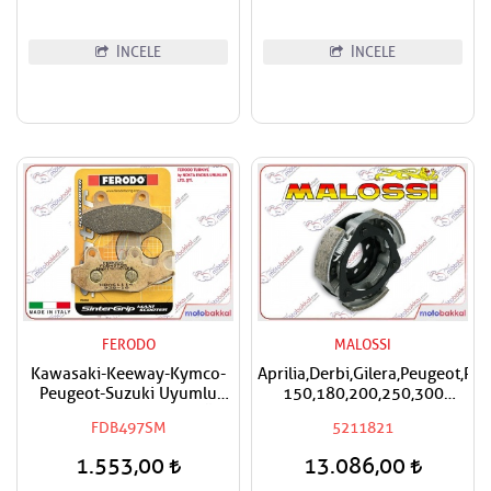
İNCELE
İNCELE
FERODO
MALOSSI
Kawasaki-Keeway-Kymco-
Aprilia,Derbi,Gilera,Peugeot,Pi
Peugeot-Suzuki Uyumlu
150,180,200,250,300
FERODO Scooter Sinter Ön-
Malossi Performans
FDB497SM
5211821
Arka Fren Balatası
Debriyaj Balatası
1.553,00
13.086,00