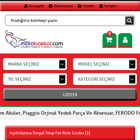
Anasayfa
Hakkımızda
Yardım
İletişim
0
MARKA SEÇİNİZ
MODEL SEÇİNİZ
YIL SEÇİNİZ
KATEGORİ SEÇİNİZ
GÖSTER
 Piaggio Orjinal Yedek Parça Ve Aksesuar, FERODO Fren Balatalar
Aydınlatma Sinyal Stop Far Role Grubu (3)