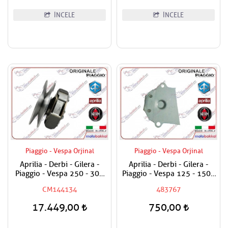
İNCELE
İNCELE
Piaggio - Vespa Orjinal
Piaggio - Vespa Orjinal
Aprilia - Derbi - Gilera -
Aprilia - Derbi - Gilera -
Piaggio - Vespa 250 - 300
Piaggio - Vespa 125 - 150 -
Arka Debriyaj Komple
180 - 200 - 250 - 300 Yağ
CM144134
483767
Pompasını Tutan Levha
17.449,00
750,00