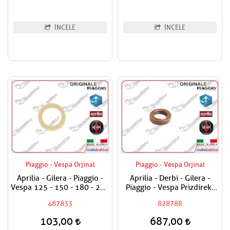
İNCELE
İNCELE
Piaggio - Vespa Orjinal
Piaggio - Vespa Orjinal
Aprilia - Gilera - Piaggio -
Aprilia - Derbi - Gilera -
Vespa 125 - 150 - 180 - 200
Piaggio - Vespa Prizdirekt
- 250 - 300 Egzantrik Mili
Keçesi / Şanzuman Keçesi
487833
82878R
Ağırlık Plastiği
103,00
687,00