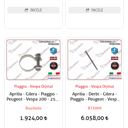
İNCELE
İNCELE
Piaggio - Vespa Orjinal
Piaggio - Vespa Orjinal
Aprilia - Gilera - Piaggio -
Aprilia - Derbi - Gilera -
Peugeot - Vespa 200 - 250 -
Piaggio - Peugeot - Vespa
300 Egzoz Susturucu Ara
250 - 300 Egzost Sübabı
8449404
873009
Kelepçesi
Adet Fiyatıdır
1.924,00
6.058,00