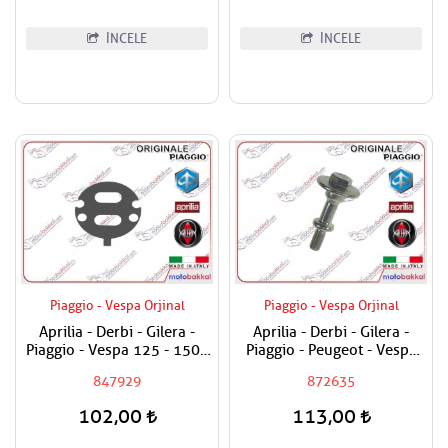
İNCELE
İNCELE
Piaggio - Vespa Orjinal
Piaggio - Vespa Orjinal
Aprilia - Derbi - Gilera -
Aprilia - Derbi - Gilera -
Piaggio - Vespa 125 - 150 -
Piaggio - Peugeot - Vespa
180 - 200 - 250 - 300 Yağ
200 - 250 - 300 - 350 - 400
847929
872635
Pompa Altı Contası
- 500 - 800 - 850 Sübap
Kapak Civatası
102,00
113,00