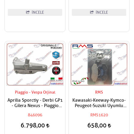
İNCELE
İNCELE
Piaggio - Vespa Orjinal
RMS
Aprilia Sporctiy - Derbi GP1
Kawasaki-Keeway-Kymco-
- Gilera Nexus - Piaggio
Peugeot-Suzuki Uyumlu
Beverly - MP3 - X7 - X8 - X
RMS Organik Ön-Arka Fren
846096
RMS1620
EVO - Carnaby - Vespa GTS -
Balatası
GTV - Super Sport 250 - 300
6.798,00
658,00
Yağ Kapak Paneli