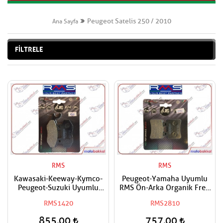
Peugeot Satelis 250 / 2010
Ana Sayfa
FİLTRELE
RMS
RMS
Kawasaki-Keeway-Kymco-
Peugeot-Yamaha Uyumlu
Peugeot-Suzuki Uyumlu
RMS Ön-Arka Organik Fren
RMS Organik Ön-Arka Fren
Balatası
RMS1420
RMS2810
Balatası
855,00
757,00