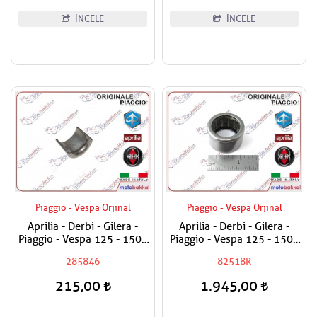
İNCELE
İNCELE
Piaggio - Vespa Orjinal
Piaggio - Vespa Orjinal
Aprilia - Derbi - Gilera -
Aprilia - Derbi - Gilera -
Piaggio - Vespa 125 - 150 -
Piaggio - Vespa 125 - 150 -
180 - 200 - 250 - 300 - 350
180 - 200 - 250 - 300 Arka
285846
82518R
- 400 - 500 Sübap Tırnağı /
Varyatör Rulmanı - Masura
Adet Fiyatıdır
Bilya
215,00
1.945,00