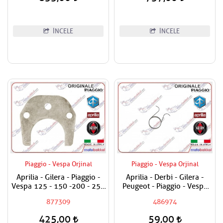
İNCELE
İNCELE
Piaggio - Vespa Orjinal
Piaggio - Vespa Orjinal
Aprilia - Gilera - Piaggio -
Aprilia - Derbi - Gilera -
Vespa 125 - 150 -200 - 250
Peugeot - Piaggio - Vespa
- 300 Egzantrik Mili Ara
Egzantrik Levye Yayı
877309
486974
Hilali
425,00
59,00