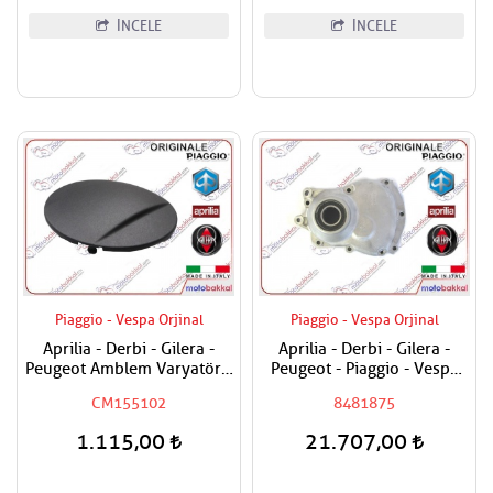
İNCELE
İNCELE
Piaggio - Vespa Orjinal
Piaggio - Vespa Orjinal
Aprilia - Derbi - Gilera -
Aprilia - Derbi - Gilera -
Peugeot Amblem Varyatör /
Peugeot - Piaggio - Vespa
Debriyaj Toz Kapağı -
200 - 250 - 300 Şanzuman
CM155102
8481875
Yazısız
Kapağı İç
1.115,00
21.707,00