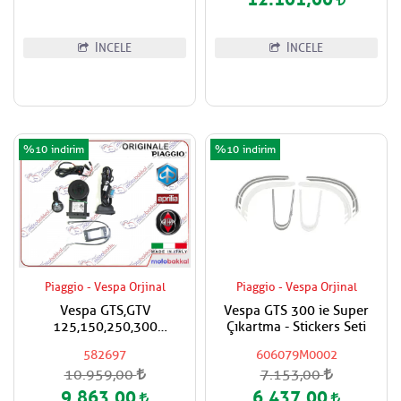
İNCELE
İNCELE
%10
%10
Piaggio - Vespa Orjinal
Piaggio - Vespa Orjinal
Vespa GTS,GTV
Vespa GTS 300 ie Super
125,150,250,300
Çıkartma - Stickers Seti
Super,Super Sport Alarm
582697
606079M0002
Sistemi
10.959,00
7.153,00
9.863,00
6.437,00