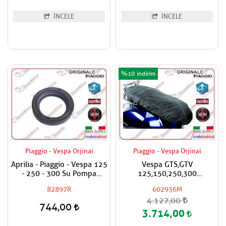
İNCELE
İNCELE
%10
Piaggio - Vespa Orjinal
Piaggio - Vespa Orjinal
Aprilia - Piaggio - Vespa 125
Vespa GTS,GTV
- 250 - 300 Su Pompa
125,150,250,300
Keçesi
Super,Super Sport Yağmur
82897R
602936M
Geçirmez Sele Koruyucu
4.127,00
Örtü Kılıf
744,00
3.714,00