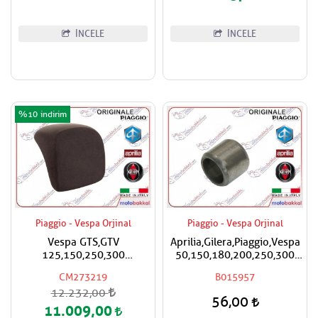
İNCELE
İNCELE
%10
Piaggio - Vespa Orjinal
Piaggio - Vespa Orjinal
Vespa GTS,GTV
Aprilia,Gilera,Piaggio,Vespa
125,150,250,300
50,150,180,200,250,300
Super,Super Sport Çanta
Silindir Kapak Burcu / Adet
CM273219
B015957
İçin Sırt Dayama Pad / Koyu
Fiyatıdır
12.232,00
Kahverengi
56,00
11.009,00