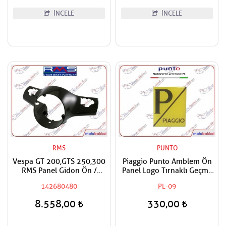
İNCELE
İNCELE
RMS
PUNTO
Vespa GT 200,GTS 250,300
Piaggio Punto Amblem Ön
RMS Panel Gidon Ön /
Panel Logo Tırnaklı Geçme
Direksiyon Paneli Ön
Üzerine Yapışan Tip Sarı -
142680480
PL-09
Boyasız
Siyah
8.558,00
330,00