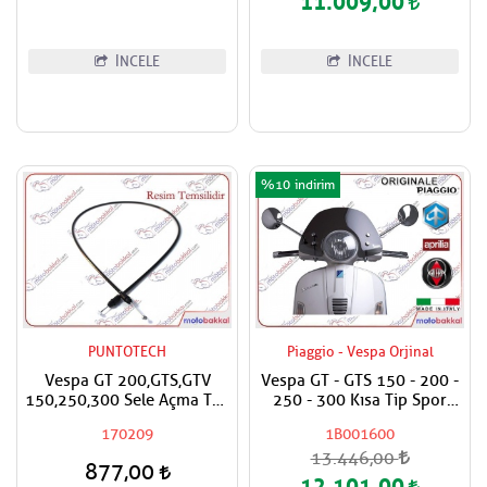
11.009,00
İNCELE
İNCELE
%10
PUNTOTECH
Piaggio - Vespa Orjinal
Vespa GT 200,GTS,GTV
Vespa GT - GTS 150 - 200 -
150,250,300 Sele Açma Teli
250 - 300 Kısa Tip Spor
Arka,İç Dış
Füme Siperlik
170209
1B001600
13.446,00
877,00
12.101,00