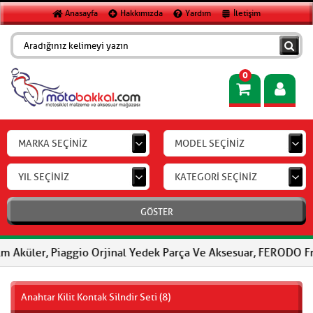
Anasayfa
Hakkımızda
Yardım
İletişim
0
MARKA SEÇİNİZ
MODEL SEÇİNİZ
YIL SEÇİNİZ
KATEGORİ SEÇİNİZ
GÖSTER
 Piaggio Orjinal Yedek Parça Ve Aksesuar, FERODO Fren Balatalar
Anahtar Kilit Kontak Silndir Seti (8)