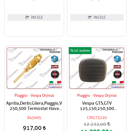
İNCELE
İNCELE
%10
Piaggio - Vespa Orjinal
Piaggio - Vespa Orjinal
Aprilia,Derbi,Gilera,Piaggio,Vespa
Vespa GTS,GTV
250,300 Termostat Hava
125,150,250,300
Ayar Vidası
Super,Super Sport Çanta
845605
CM273220
İçin Sırt Dayama Pad
12.232,00
CM273220
917,00