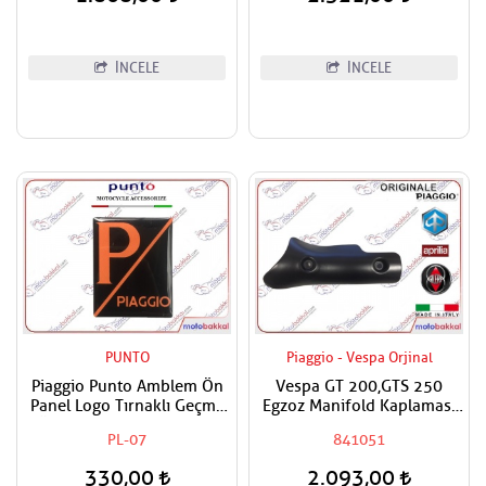
İNCELE
İNCELE
PUNTO
Piaggio - Vespa Orjinal
Piaggio Punto Amblem Ön
Vespa GT 200,GTS 250
Panel Logo Tırnaklı Geçme
Egzoz Manifold Kaplaması
Üzerine Yapışan Tip Mat
Muhafazası
PL-07
841051
Turuncu-siyah
330,00
2.093,00