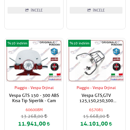
İNCELE
İNCELE
%10
%10
Piaggio - Vespa Orjinal
Piaggio - Vespa Orjinal
Vespa GTS 150 - 300 ABS
Vespa GTS,GTV
Kısa Tip Siperlik - Cam
125,150,250,300
Super,Super Sport
606008M
657081
Piaggio,Vespa Orjinal Çanta
13.268,00
15.668,00
Aparatı
11.941,00
14.101,00