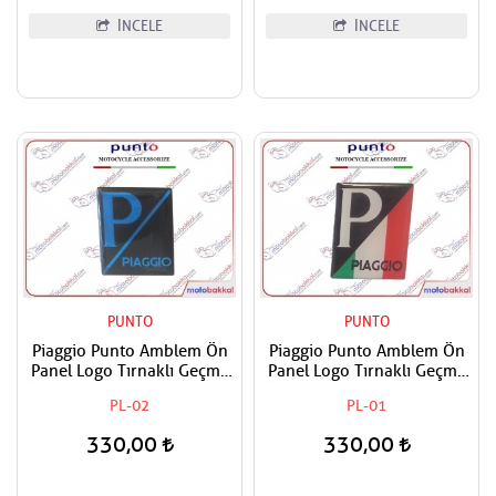
İNCELE
İNCELE
PUNTO
PUNTO
Piaggio Punto Amblem Ön
Piaggio Punto Amblem Ön
Panel Logo Tırnaklı Geçme
Panel Logo Tırnaklı Geçme
Üzerine Yapışan Tip Siyah -
Üzerine Yapışan Tip İtaiyan
PL-02
PL-01
Mavi
Bayrak Renkleri
330,00
330,00