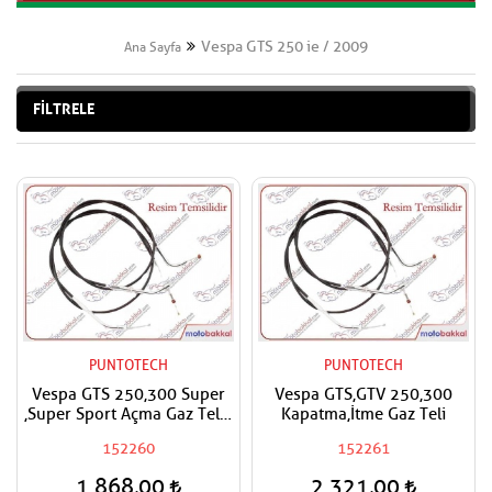
Vespa GTS 250 ie / 2009
Ana Sayfa
FİLTRELE
PUNTOTECH
PUNTOTECH
Vespa GTS 250,300 Super
Vespa GTS,GTV 250,300
,Super Sport Açma Gaz Teli -
Kapatma,İtme Gaz Teli
A- Çekme Gaz Teli
152260
152261
1.868,00
2.321,00