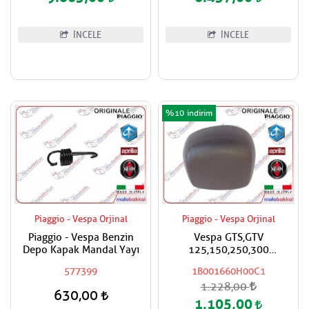
İNCELE
İNCELE
%10
Piaggio - Vespa Orjinal
Piaggio - Vespa Orjinal
Piaggio - Vespa Benzin
Vespa GTS,GTV
Depo Kapak Mandal Yayı
125,150,250,300
Super,Super Sport Çanta
577399
1B001660H00C1
İçin Sırt Dayama Pad / Koyu
1.228,00
Kahverengi
630,00
1.105,00