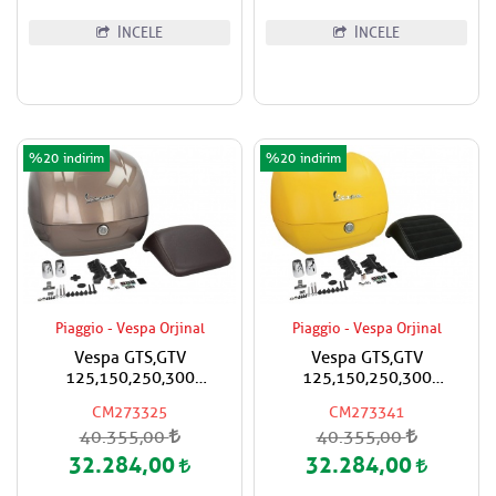
İNCELE
İNCELE
%20
%20
Piaggio - Vespa Orjinal
Piaggio - Vespa Orjinal
Vespa GTS,GTV
Vespa GTS,GTV
125,150,250,300
125,150,250,300
Super,Super Sport Çanta
Super,Super Sport Çanta
CM273325
CM273341
Kahverengi Renk Boya
Mat Sarı Renk Boya
40.355,00
40.355,00
Kod:129/A Koyu
Kod:974/A Siyah Sırt Pedli
Kahverengi Sırt Pedli
32.284,00
32.284,00