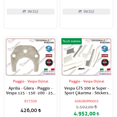
İNCELE
İNCELE
%10
Piaggio - Vespa Orjinal
Piaggio - Vespa Orjinal
Aprilia - Gilera - Piaggio -
Vespa GTS 300 ie Super -
Vespa 125 - 150 -200 - 250
Sport Çıkartma - Stickers
- 300 Egzantrik Mili Ara
Seti
877309
606080M0003
Hilali
5.502,00
426,00
4.952,00