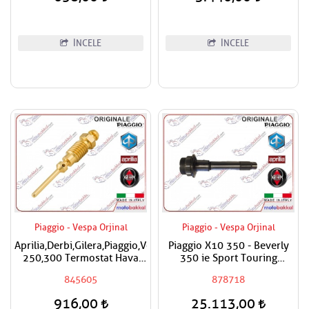
İNCELE
İNCELE
Piaggio - Vespa Orjinal
Piaggio - Vespa Orjinal
Aprilia,Derbi,Gilera,Piaggio,Vespa
Piaggio X10 350 - Beverly
250,300 Termostat Hava
350 ie Sport Touring
Ayar Vidası
Debriyaj Giriş Mili
845605
878718
916,00
25.113,00