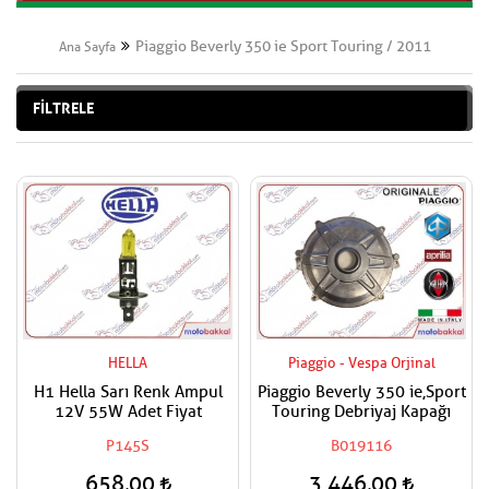
Piaggio Beverly 350 ie Sport Touring / 2011
Ana Sayfa
FİLTRELE
HELLA
Piaggio - Vespa Orjinal
H1 Hella Sarı Renk Ampul
Piaggio Beverly 350 ie,Sport
12V 55W Adet Fiyat
Touring Debriyaj Kapağı
P145S
B019116
658,00
3.446,00