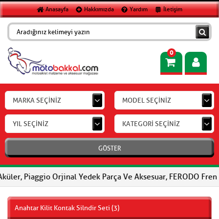
Anasayfa
Hakkımızda
Yardım
İletişim
0
MARKA SEÇİNİZ
MODEL SEÇİNİZ
YIL SEÇİNİZ
KATEGORİ SEÇİNİZ
GÖSTER
aggio Orjinal Yedek Parça Ve Aksesuar, FERODO Fren Balataları, 
Anahtar Kilit Kontak Silndir Seti (3)