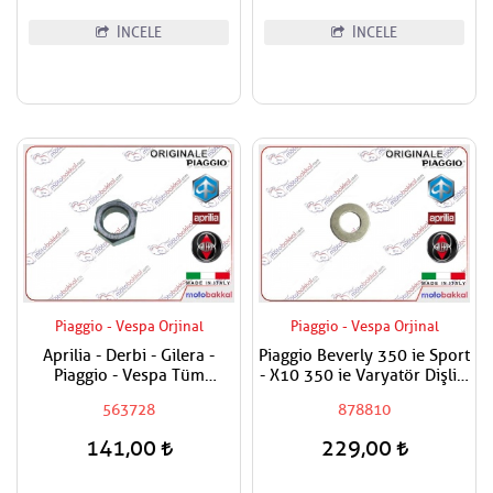
İNCELE
İNCELE
Piaggio - Vespa Orjinal
Piaggio - Vespa Orjinal
Aprilia - Derbi - Gilera -
Piaggio Beverly 350 ie Sport
Piaggio - Vespa Tüm
- X10 350 ie Varyatör Dişlisi
Modeller Aks Somunu /
Alt Pulu
563728
878810
Tekerlek Somunu
141,00
229,00