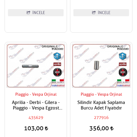
İNCELE
İNCELE
Piaggio - Vespa Orjinal
Piaggio - Vespa Orjinal
Aprilia - Derbi - Gilera -
Silindir Kapak Saplama
Piaggio - Vespa Egzost
Burcu Adet Fiyatıdır
Manifold Saplaması Adet
435629
277916
Fiyatıdır
103,00
356,00