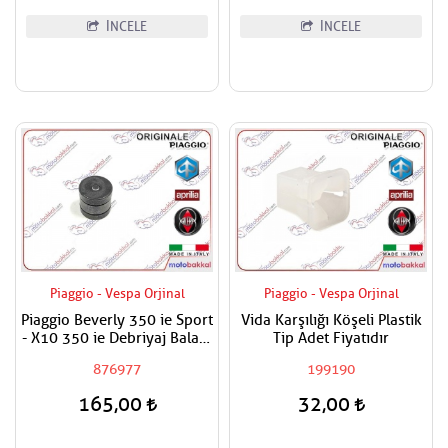
İNCELE
İNCELE
Piaggio - Vespa Orjinal
Piaggio - Vespa Orjinal
Piaggio Beverly 350 ie Sport
Vida Karşılığı Köşeli Plastik
- X10 350 ie Debriyaj Balata
Tip Adet Fiyatıdır
Baskı Ağırlıkları - Adet
876977
199190
Fiyatıdır
165,00
32,00