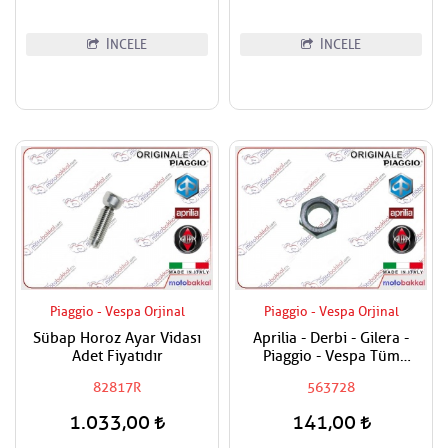
İNCELE
İNCELE
Piaggio - Vespa Orjinal
Piaggio - Vespa Orjinal
Sübap Horoz Ayar Vidası
Aprilia - Derbi - Gilera -
Adet Fiyatıdır
Piaggio - Vespa Tüm
Modeller Aks Somunu /
82817R
563728
Tekerlek Somunu
1.033,00
141,00