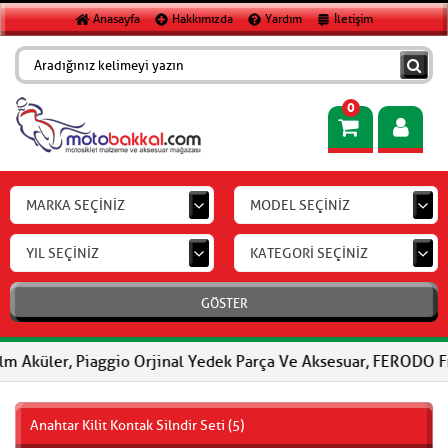
Anasayfa
Hakkımızda
Yardım
İletişim
0
MARKA SEÇİNİZ
MODEL SEÇİNİZ
YIL SEÇİNİZ
KATEGORİ SEÇİNİZ
GÖSTER
, Piaggio Orjinal Yedek Parça Ve Aksesuar, FERODO Fren Balatalar
Anahtar Kilit Kontak Silndir Seti (5)