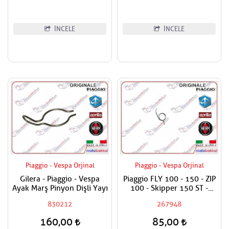
İNCELE
İNCELE
Piaggio - Vespa Orjinal
Piaggio - Vespa Orjinal
Gilera - Piaggio - Vespa
Piaggio FLY 100 - 150 - ZIP
Ayak Marş Pinyon Dişli Yayı
100 - Skipper 150 ST -
Vespa ET4 150 - Primavera
830212
267948
150 ie 3V Fren Kol Yayı
Adet Fiyatıdır
160,00
85,00