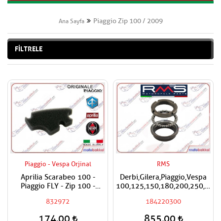
Piaggio Zip 100 / 2009
Ana Sayfa
FİLTRELE
Piaggio - Vespa Orjinal
RMS
Aprilia Scarabeo 100 -
Derbi,Gilera,Piaggio,Vespa
Piaggio FLY - Zip 100 -
100,125,150,180,200,250,300
Vespa Primavera 50 İkinci
RMS Furş Rulman Üst Ön
832972
184220300
Hava Filtresi
Mesnet Maşa Bilyası
174,00
855,00