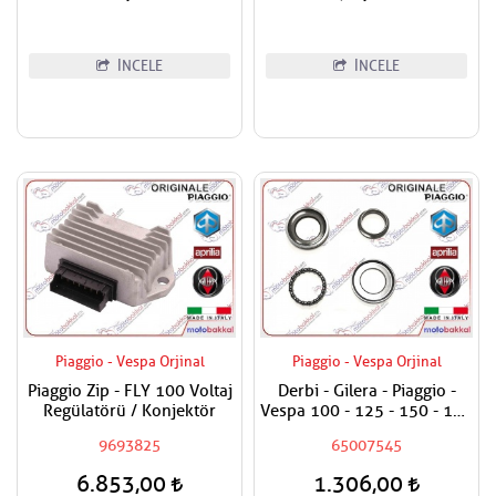
İNCELE
İNCELE
Piaggio - Vespa Orjinal
Piaggio - Vespa Orjinal
Piaggio Zip - FLY 100 Voltaj
Derbi - Gilera - Piaggio -
Regülatörü / Konjektör
Vespa 100 - 125 - 150 - 180
- 200 - 250 - 300 - 400
9693825
65007545
Maşa Rulman Set Alt - Furş
Rulman Set Alt
6.853,00
1.306,00