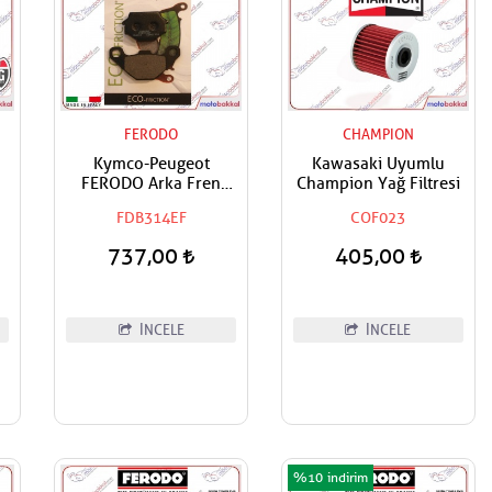
FERODO
CHAMPION
u
Kymco-Peugeot
Kawasaki Uyumlu
FERODO Arka Fren
Champion Yağ Filtresi
Balatası
FDB314EF
COF023
737,00
405,00
İNCELE
İNCELE
%10