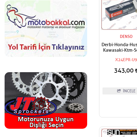
DENSO
Derbi-Honda-Hus
Kawasaki-Ktm-S
Triumph-Yam
X24EPR-U
Uyumlu Denso 
343,00
İNCELE