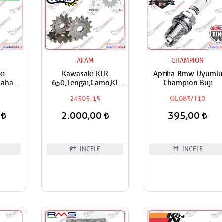
AFAM
CHAMPION
i-
Kawasaki KLR
Aprilia-Bmw Uyuml
maha
650,Tengai,Camo,KL
Champion Buji
H Ön
650,KLX 650 Uyumlu
24505-15
OE083/T10
Keçesi
AFAM Ön Dişli
,5
0
2.000,00
395,00
İNCELE
İNCELE