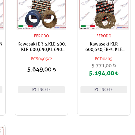
FERODO
FERODO
N
Kawasaki ER-5,KLE 500,
Kawasaki KLR
KLR 600,650,KL 650
600,650,ER-5, KLE
Tengai,EN 500 FERODO
500,EN 500 FERODO
FCS0405/2
FCD0405
Debriyaj Balata ve Sac
Debriyaj Balata Takımı
5.771,00
Takımı
5.649,00
5.194,00
İNCELE
İNCELE