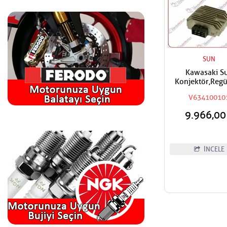
SUN
Kawasaki S
Konjektör,Regü
V63410010
9.966,0
İNCELE