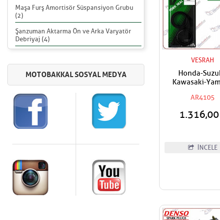
Maşa Furş Amortisör Süspansiyon Grubu
(2)
Şanzuman Aktarma Ön ve Arka Varyatör
Debriyaj (4)
VESRAH
Honda-Suzuk
Kawasaki-Ya
Uyumlu VESRA
AR4105
Amortisör Yağ 
41x53x8/9
1.316,0
İNCELE