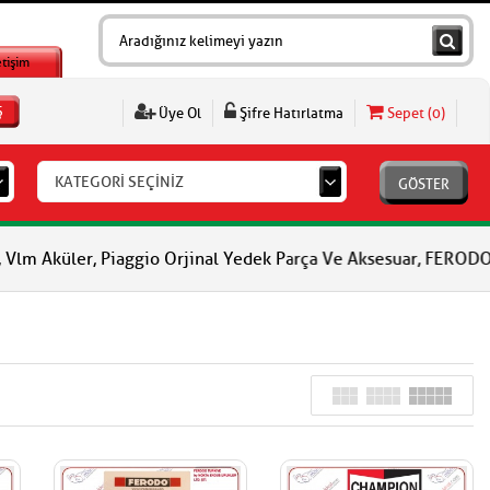
etişim
Ş
Üye Ol
Şifre Hatırlatma
Sepet (
0
)
KATEGORİ SEÇİNİZ
GÖSTER
ler, Piaggio Orjinal Yedek Parça Ve Aksesuar, FERODO Fren Balat