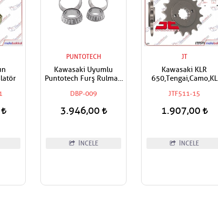
PUNTOTECH
JT
un
Kawasaki Uyumlu
Kawasaki KLR
latör
Puntotech Furş Rulman
650,Tengai,Camo,KL
Takımı Ön Maşa
650,KLX 650 Uyumlu 
1
DBP-009
JTF511-15
Bilyaları
Ön Dişli
0
3.946,00
1.907,00
İNCELE
İNCELE