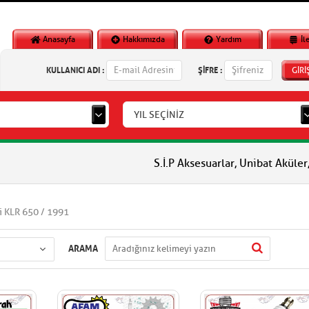
Anasayfa
Hakkımızda
Yardım
İl
KULLANICI ADI :
ŞİFRE :
GİRİ
YIL SEÇİNİZ
S.İ.P Aksesuarlar, Unibat Aküler, Vlm Akü
 KLR 650 / 1991
ARAMA