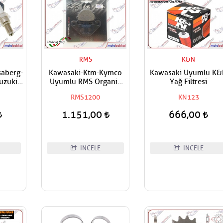
RMS
K&N
aberg-
Kawasaki-Ktm-Kymco
Kawasaki Uyumlu K&
uzuki-
Uyumlu RMS Organik
Yağ Filtresi
aha
Arka Fren Balatası
9
RMS1200
KN123
Buji
1.151,00
666,00
İNCELE
İNCELE