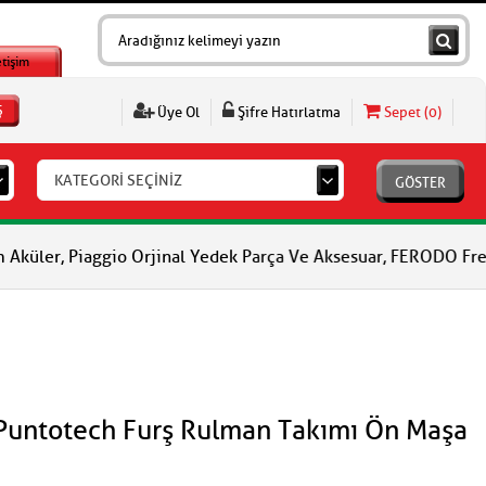
etişim
Ş
Üye Ol
Şifre Hatırlatma
Sepet (
0
)
KATEGORİ SEÇİNİZ
GÖSTER
gio Orjinal Yedek Parça Ve Aksesuar, FERODO Fren Balataları, FE
Puntotech Furş Rulman Takımı Ön Maşa