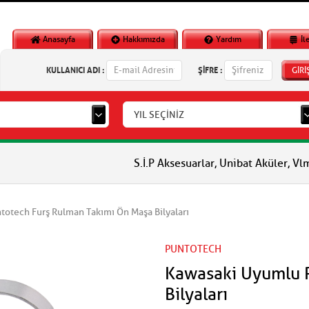
Anasayfa
Hakkımızda
Yardım
İl
KULLANICI ADI :
ŞİFRE :
GİRİ
YIL SEÇİNİZ
S.İ.P Aksesuarlar, Unibat Aküler, Vlm Aküler, Piag
otech Furş Rulman Takımı Ön Maşa Bilyaları
PUNTOTECH
Kawasaki Uyumlu 
Bilyaları